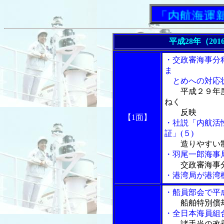
「内航海運新聞
平成28年（201
・交政審海事分
ま
とめへの対応
平成２９年
ねく
反映
【1面】
・社説「内航活
証」(５)
造りやすい
・羽尾一郎海事
交政審海事
・港湾局が港湾
・船員部会で平
船舶特別償
・全日本海員組
諸手当の改