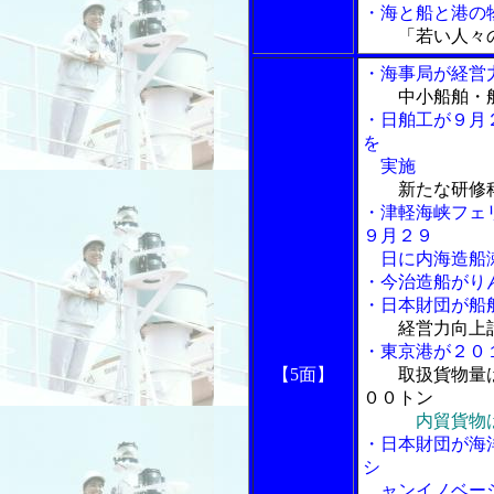
・海と船と港の物
「若い人々
・海事局が経営
中小船舶・
・日舶工が９月
を
実施
新たな研修
・津軽海峡フェ
９月２９
日に内海造船
・今治造船がり
・日本財団が船
経営力向上
・東京港が２０
【5面】
取扱貨物量
００トン
内貿貨物
・日本財団が海
シ
ャンイノベーシ