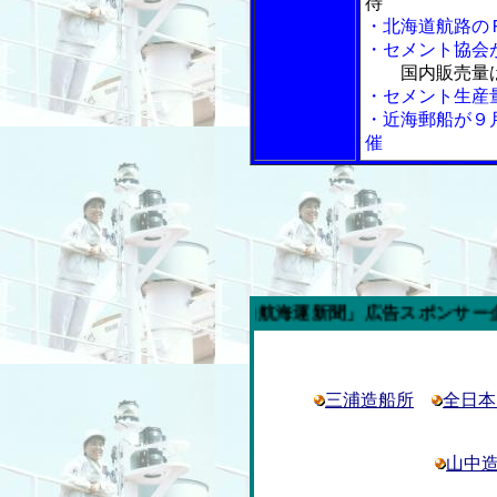
待
・北海道航路の
・セメント協会
国内販売量
・セメント生産
・近海郵船が９
催
今週の「内航海運新聞」広告スポンサー企業
三浦造船所
全日本
山中