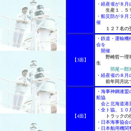
・経産省が８月
生産１．５
・船災防が９月
催
１２７名の
・鉄道・運輸機構
会を
開催
野崎哲一理
【3面】
生
羽尾一郎
・経産省の８月
前年同月比
・海事神鋼連盟
船協
会と北海道港運
・全ト協、１０
【4面】
トラックの
・日本海事協会
・日本舶用機関