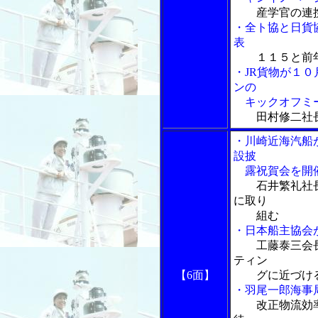
産学官の連
・全ト協と日貨協
表
１１５と前
・JR貨物が１
ンの
キックオフミ
田村修二社
・川崎近海汽船
設披
露祝賀会を開
石井繁礼社
に取り
組む
・日本船主協会
工藤泰三会
ティン
【6面】
グに近づけ
・羽尾一郎海事
改正物流効