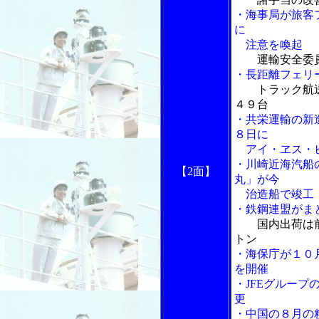
・海事局が旅客
に
注意を喚起
運輸安全委
・長距離フェリ
トラック航
４９台
・共栄運輸の新
８日に
アイ・ヱス・
・川崎近海汽船
【2面】
丸」が今
治造船で竣工
・鉄鋼連盟がま
国内出荷は
トン
・海保庁が１０
を開催
・JFEグループ
更
・中国の８月の