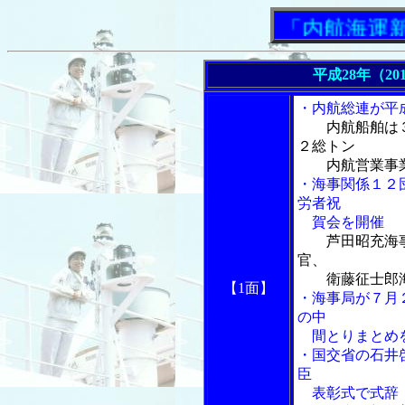
「内航海運新聞」
平成28年（20
・内航総連が平
内航船舶は
２総トン
内航営業事業
・海事関係１２
労者祝
賀会を開催
芦田昭充海
官、
衛藤征士郎海
【1面】
・海事局が７月
の中
間とりまとめ
・国交省の石井
臣
表彰式で式辞