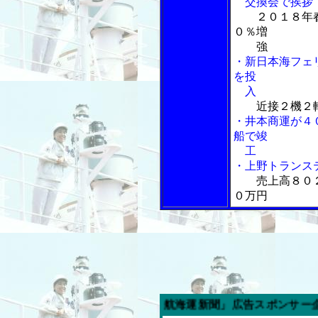
交換会で挨拶
２０１８年
０％増
強
・新日本海フェ
を投
入
近接２機２
・井本商運が４
船で竣
工
・上野トランス
売上高８０
０万円
今週の「内航海運新聞」広告スポンサー企業