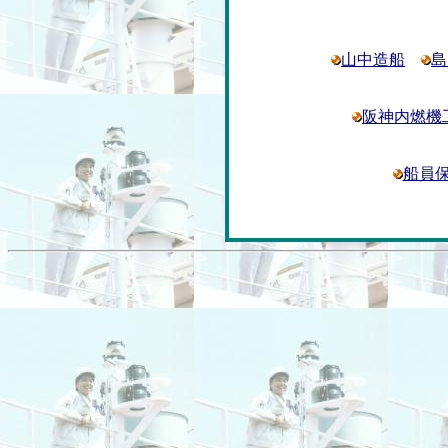
山中造船
島
阪神内燃機
船員