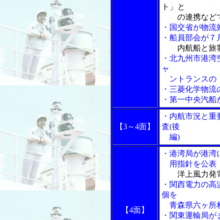
ト」と
の連携などで
・国交省が物流
・船員部会が７
内航船と旅
・北九州市港湾
ャ
ントランスの「
・三菱化学物流
・第一中央汽船
・内航市況と重
【3～4面】
査(後
編)
・港湾局が港湾
用指針を公表
洋上風力発
・関西電力の高
個を
青森県六ヶ所
【4面】
・関東運輸局が