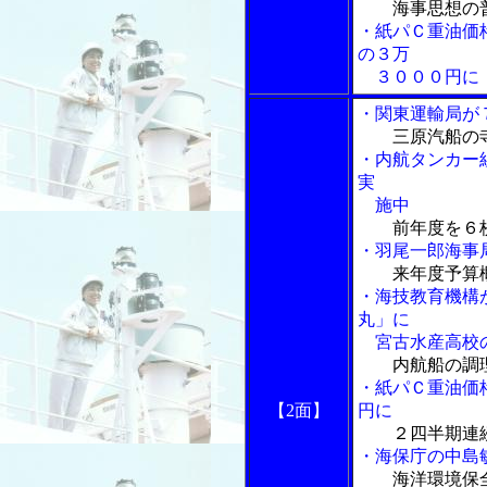
海事思想の
・紙パＣ重油価
の３万
３０００円に
・関東運輸局が
三原汽船の
・内航タンカー
実
施中
前年度を６
・羽尾一郎海事
来年度予算
・海技教育機構
丸」に
宮古水産高校の
内航船の調
・紙パＣ重油価
【2面】
円に
２四半期連
・海保庁の中島
海洋環境保