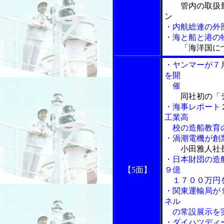
管内の取扱
ン
・内航総連の外
・海と船と港の物
「海洋国に
・ヤンマーが７
を開
催
同社初の「
・海事レポート
工業高
校の造船教育
・渦潮電機が創
小田雅人社
・日本財団の造
【5面】
９億
１７００万円
・関東運輸局が
ネル
の常設展示を
・ダイハツディ