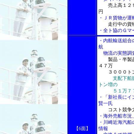
売上高１２
円
・ＪＲ貨物が運
走行中の貨
・全ト協のＧマ
・内航輸送組合
航
物流の実態調
製品・半製
４７万
３０００ト
支配下船
トン増の
５１万７７
・「新社長にイ
賢一氏
コスト競争
・海外売船市況
・川崎近海汽船
【6面】
情報