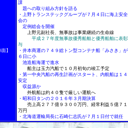
課
題への取り組み方針を語る
・上野トランステックグループが７月４日に海上安全
会の
定例総会を開催
上野元副社長、無事故は事業継続の生命線
平成２７年度無事故優秀船舶と優秀船舶に表彰
与
8面】
・井本商運の７４９総トン型コンテナ船「みさき」が
６日に小
池造船海運で進水
船主は玉力汽船で１０月初旬の竣工予定
・第一中央汽船の再生計画がスタート、内航船は１４
安定
収益源か
外航船は約４０隻で厳しい運航へ
・昭和日タンの２０１６年３月期決算
売上高２７７億９３００万円、経常利益５億７１
万円
・北海道運輸局長に石崎仁志氏が７月１日付で就任