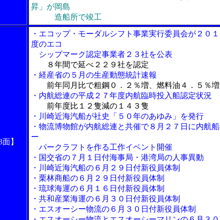
昇」が岡島
造船所で竣工
・エコップ・モーダルシフト事業実行委員会が２０１
度のエコ
シップマーク認定事業者２３社を公表
８年間で延べ２２９社を認定
・経産省の５月の生産動態統計速報
前年同月比で粗鋼０．２％増、燃料油４．５％増
・内航総連の平成２７年度内航臨時投入船認定状況
前年度比１２隻減の１４３隻
・川崎近海汽船が社史「５０年のあゆみ」を発行
・物流博物館が内航総連と共催で８月２７日に内航船
ー
3面】
パークラフトを作る工作イベント開催
・国交省の７月１日付海事局・港湾局の人事異動
・川崎近海汽船の６月２９日付新役員体制
・栗林商船の６月２９日付新役員体制
・琉球海運の６月１６日付新役員体制
・共和産業海運の６月３０日付新役員体制
・エスオーシー物流の６月３０日付新役員体制
・エスオーシー物流とエスオーシーマリンの６月３０