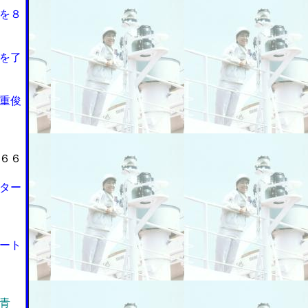
を８
を了
重俊
６６
ター
ート
青