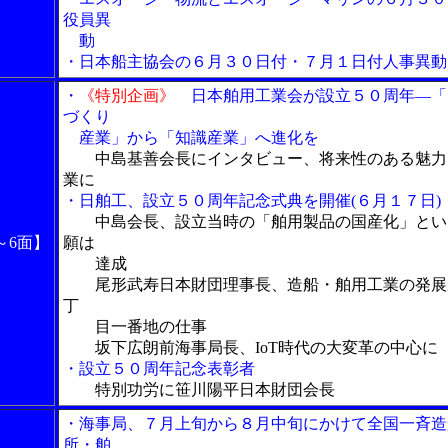
役員異
動
・日本船主協会の６月３０日付・７月１日付人事異動
・
《特別企画》
日本舶用工業会が設立５０周年―「
づくり
産業」から「知識産業」へ進化を
中島基善会長にインタビュー、将来性のある魅力
業に
・日舶工、設立５０周年記念式典を開催(６月１７日)
中島会長、設立当時の「舶用製品の国産化」とい
～6面】
願は
達成
尾形武寿日本財団理事長、造船・舶用工業の発展
丁
目一番地の仕事
坂下広朗前海事局長、IoT時代の大変革の中心に
・設立５０周年記念表彰者
特別功労に笹川陽平日本財団会長
・海事局、７月上旬から８月中旬にかけて全国一斉造
所・舶