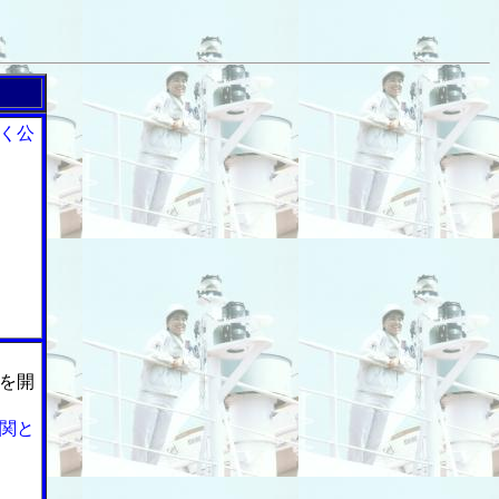
く公
を開
関と