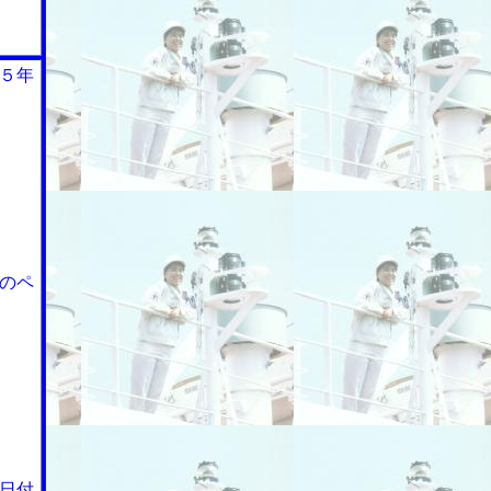
５年
のペ
日付