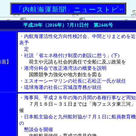
「内航海運新聞」ニューストピックス
平成28年（2016年）7月11日付 第2446号
・内航海運活性化方向性検討会、中間とりまとめを近
表予
定
・社説「省エネ格付け制度の創設に想う」(下)
1面】
荷主や元請も社会的責任で全船に及ぶ政策を
・港湾分科会で改正港湾法の概要を説明
国際競争力強化や地方創生を図る
・エスオーシーマリンの社長に石松正一氏が就任
・琉球海運の社長に宮城茂専務が就任
・海事局、平成２８年の海の月間の各種行事など周知
７月１６日～３１日までは「海フェスタ東三河」
催
・日本船主協会と九州船対協が７月１日に船員教育機
の
懇談会を開催
内航船員確保・育成で意見交換