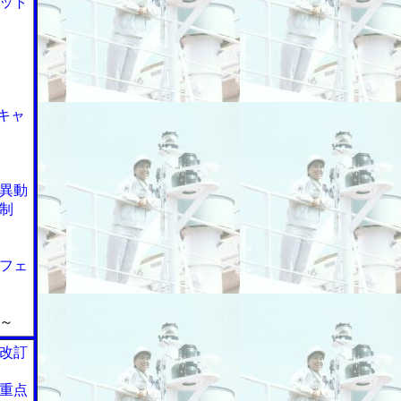
ット
キャ
異動
制
フェ
～
改訂
重点