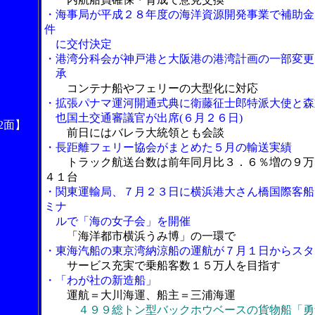
・海事局が平成２８年度の海洋資源開発事業で補助金
件
に交付決定
・港湾分科会が神戸港と大阪港の港湾計画の一部変更
承
コンテナ船やフェリーの大型化に対応
・拡張パナマ運河開通式典に衛藤征士郎特派大使と森
也国土交通審議官が出席(６月２６日)
2面】
前日にはバレラ大統領とも会談
・長距離フェリー協会がまとめた５月の輸送実績
トラック航送台数は前年同月比３．６％増の９万
４１台
・関東運輸局、７月２３日に横浜港大さん橋国際客船
ミナ
ルで「海の女子会」を開催
「海洋都市横浜うみ博」の一環で
・東海汽船の東京湾納涼船の運航が７月１日からスタ
サービス充実で乗船客数１５万人を目指す
・「わが社の新造船」
運航＝大川海運、船主＝三浦海運
４９９総トン型バックホウベースの貨物船「勇