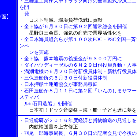
・三菱重工業が大型トラック向けの全電動式冷凍ユニ
を開
発
7面】
コスト削減、環境負荷低減に貢献
・全ト協が６月３０日に第９２回通常総会を開催
星野良三会長、強気の商売で業界活性化を
・全日本海員組合らが第１００次FOC・PSC全国一斉
ンペ
ーンを実施
・全ト協、熊本地震の義援金が９３００万円に
・ダイハツディーゼルの６月２９日付役員異動・人事
・渦潮電機の６月２０日付新役員体制・新執行役員体
・三保造船所の６月３０日付新役員体制
・日本押船土運船協会が事務局移転
・石田造船が８月１１日に第２回「いんのしまサマー
スティバ
ルin石田造船」を開催
日本初！ドック音楽祭～海・船・子ども達に夢を
・日通総研が２０１６年度経済と貨物輸送の見通しを
内航輸送量を上方修正
・羽尾一郎海事局長、６月３０日の記者会見で今後の