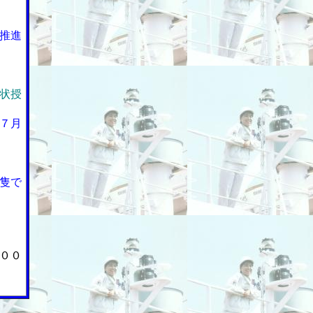
推進
状授
７月
隻で
００