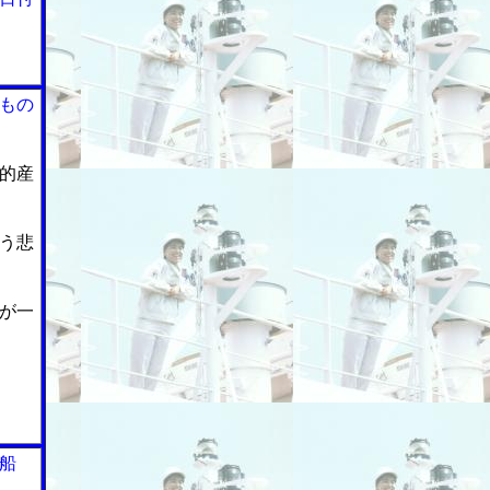
もの
的産
う悲
が一
船