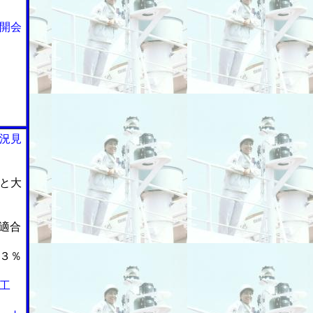
開会
況見
と大
適合
３％
工