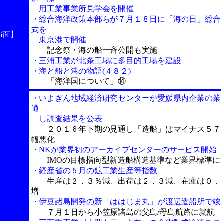
用工業事業所見学会を開催
・総合海洋政策本部らが７月１８日に「海の日」総合
式を
6面】
東京港で開催
記念祭・海の船一斉公開も実施
・三浦工業が北条工場に多目的工場を建設
・海と船と港の物語(４８２)
「海洋国について」⑭
・いよぎん地域経済研究センターが愛媛県内企業の業
通
し調査結果を公表
２０１６年下期の見通し「造船」はマイナス５７
幅悪化
・NKが業界初のアーカイブセンターのサービス開始
IMOの目標指向型新造船構造基準など業界標準に
・経産省の５月の鉱工業生産等指数
生産は２．３％減、出荷は２．３減、在庫は０．
増
・伊豆諸島開発の新「ははじま丸」が渡辺造船所で竣
７月１日から小笠原諸島の父島/母島航路に就航