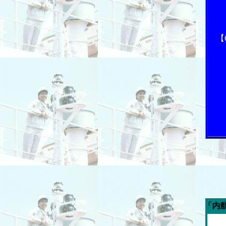
【
今週の「内航海運新聞」