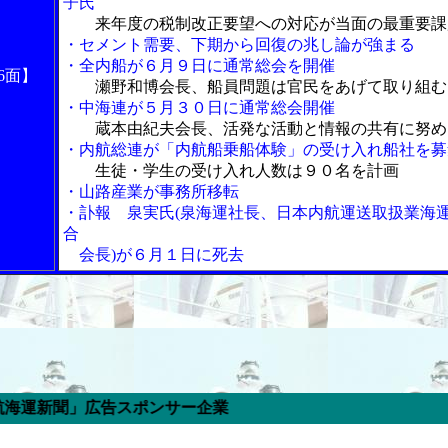
子氏
来年度の税制改正要望への対応が当面の最重要課
・セメント需要、下期から回復の兆し論が強まる
・全内船が６月９日に通常総会を開催
6面】
瀬野和博会長、船員問題は官民をあげて取り組む
・中海連が５月３０日に通常総会開催
蔵本由紀夫会長、活発な活動と情報の共有に努め
・内航総連が「内航船乗船体験」の受け入れ船社を募
生徒・学生の受け入れ人数は９０名を計画
・山路産業が事務所移転
・訃報 泉実氏(泉海運社長、日本内航運送取扱業海
合
会長)が６月１日に死去
広告スポンサー企業