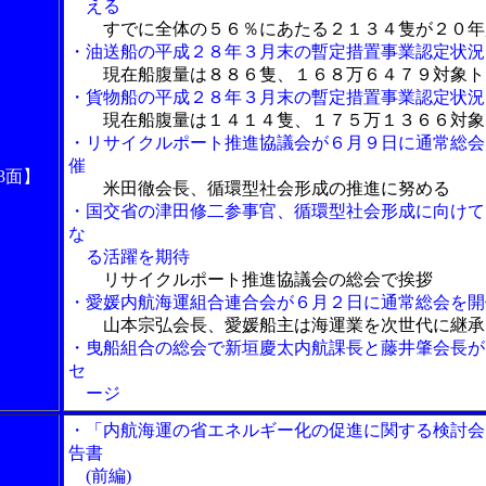
える
すでに全体の５６％にあたる２１３４隻が２０年
・油送船の平成２８年３月末の暫定措置事業認定状況
現在船腹量は８８６隻、１６８万６４７９対象ト
・貨物船の平成２８年３月末の暫定措置事業認定状況
現在船腹量は１４１４隻、１７５万１３６６対象
・リサイクルポート推進協議会が６月９日に通常総会
催
3面】
米田徹会長、循環型社会形成の推進に努める
・国交省の津田修二参事官、循環型社会形成に向けて
な
る活躍を期待
リサイクルポート推進協議会の総会で挨拶
・愛媛内航海運組合連合会が６月２日に通常総会を開
山本宗弘会長、愛媛船主は海運業を次世代に継承
・曳船組合の総会で新垣慶太内航課長と藤井肇会長が
セ
ージ
・「内航海運の省エネルギー化の促進に関する検討会
告書
(前編)