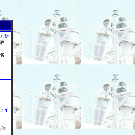
方針
表
名
ライ
延伸