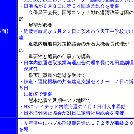
・日港協が６月８日に第５４回通常総会を開催
久保昌三会長、国際コンテナ戦略港湾政策は国の
的
展望が必要
2面】
・近畿運輸局が５月２３日に茨木市立天王中学校で出
座
近畿内航船員対策協議会の永石大機会長代理が「
の
重要性と船員の仕事」で講義
・日本内航運送取扱業海運組合の理事長に相田豊副理
が就任
泉実理事長の急逝を受けて
・鉄道・運輸機構の共有建造支援セミナー、７日に博
８日
に長崎で開催
熊本地震で延期中の２地区で
・NSユナイテッド内航海運の７月１日付人事異動
・日本海難防止協会が21日に定時社員総会を開催
・今年度中にバブル期後期建造の１７２隻が船齢２０
を迎