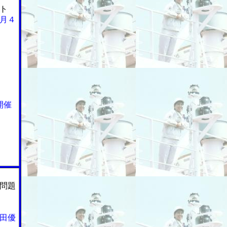
ト
月４
開催
問題
田優