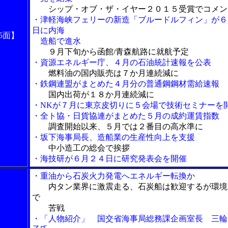
シップ・オブ・ザ・イヤー２０１５受賞でコメン
・津軽海峡フェリーの新造「ブルードルフィン」が６
日に内海
5面】
造船で進水
９月下旬から函館/青森航路に就航予定
・資源エネルギー庁、４月の石油統計速報を公表
燃料油の国内販売は７か月連続減に
・鉄鋼連盟がまとめた４月分の普通鋼鋼材需給速報
国内出荷が１８か月連続減に
・NKが７月に東京皮切りに５会場で技術セミナーを
・全ト協・日貨協連がまとめた５月の成約運賃指数
調査開始以来、５月では２番目の高水準に
・坂下海事局長、造船業の生産性向上を支援
中小造工の総会で挨拶
・海技研が６月２４日に研究発表会を開催
・重油から石炭火力発電へエネルギー転換か
内タン業界に激震走る、石炭船は歓迎するが環境
で
苦戦
・「人物紹介」 国交省海事局総務課企画室長 三輪