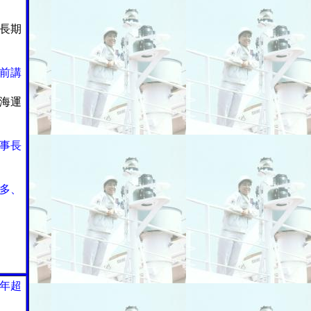
長期
前講
海運
事長
多、
年超