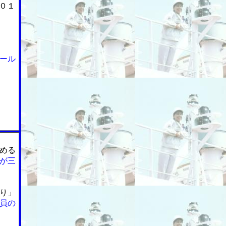
０１
ール
める
が三
り」
員の