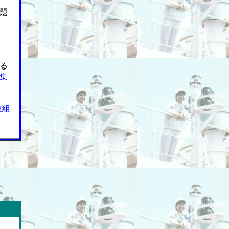
題
る
集
運組