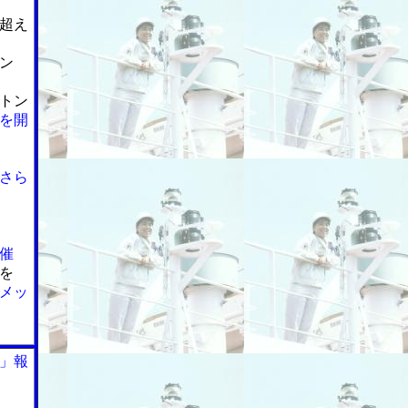
超え
ン
トン
を開
さら
催
を
メッ
」報