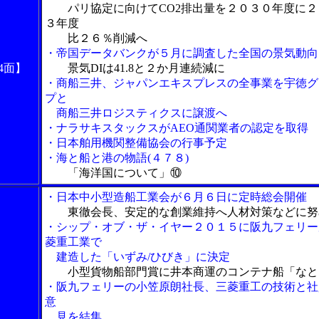
パリ協定に向けてCO2排出量を２０３０年度に２
３年度
比２６％削減へ
・帝国データバンクが５月に調査した全国の景気動向
4面】
景気DIは41.8と２か月連続減に
・商船三井、ジャパンエキスプレスの全事業を宇徳グ
プと
商船三井ロジスティクスに譲渡へ
・ナラサキスタックスがAEO通関業者の認定を取得
・日本舶用機関整備協会の行事予定
・海と船と港の物語(４７８)
「海洋国について」⑩
・日本中小型造船工業会が６月６日に定時総会開催
東徹会長、安定的な創業維持へ人材対策などに努
・シップ・オブ・ザ・イヤー２０１５に阪九フェリー
菱重工業で
建造した「いずみ/ひびき」に決定
小型貨物船部門賞に井本商運のコンテナ船「なと
・阪九フェリーの小笠原朗社長、三菱重工の技術と社
意
見を結集