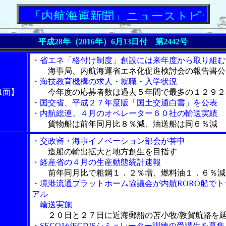
「内航海運新聞」ニューストピックス
平成28年（2016年）6月13日付 第2442号
・省エネ「格付け制度」創設には来年度から取り組む
海事局、内航海運省エネ化促進検討会の報告書公
・海技教育機構の求人・就職・入学状況
1面】
今年度の応募者数は過去５年間で最多の１２９２
・国交省、平成２７年度版「国土交通白書」を公表
・内航総連、４月のオペレーター６０社の輸送実績
貨物船は前年同月比８％減、油送船は同６％減
・交政審・海事イノベーション部会が答申
造船の輸出拡大と地方創生を目指す
・経産省の４月の生産動態統計速報
前年同月比で粗鋼１．２％増、燃料油１．６％減
・境港流通プラットホーム協議会が内航RORO船でト
アル
輸送実施
２０日と２７日に近海郵船の苫小牧/敦賀航路を
・SECOJがECDISシミュレーター訓練の受講生を募集