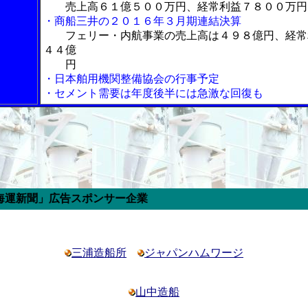
売上高６１億５００万円、経常利益７８００万円
・商船三井の２０１６年３月期連結決算
フェリー・内航事業の売上高は４９８億円、経常
４４億
円
・日本舶用機関整備協会の行事予定
・セメント需要は年度後半には急激な回復も
ポンサー企業
三浦造船所
ジャパンハムワージ
山中造船