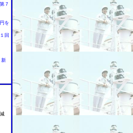
第７
円を
１回
・新
減