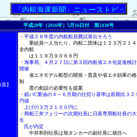
内航海運新聞」ニューストピックス
平成28年（2016年）5月16日付 第2438号
・平成２８年度の内航船員費試算出そろう
乗組員一人当たり、内航二団体は１２３万２１４
全内航
は１１９万９０６６円
・海事局、４月２７日に第３回内航省エネ化促進検討
開催
省エネモデル船型の開発・普及や省エネ効果の格
制
1面】
度の創設の必要性を提案
・紙パC重油の４～６月期の仕切り基準は前期比３２
円値
上げの３万２１００円に
・商船三井フェリーの次期社長に日産専用船社長の大
生
氏が内定
中井和則社長は旭タンカーの副社長に就任へ