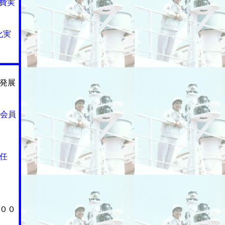
費実
化実
発展
に会員
任
００