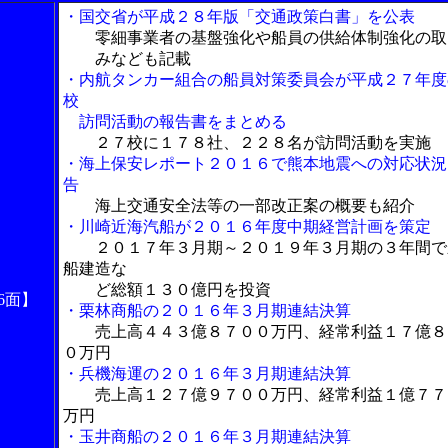
・国交省が平成２８年版「交通政策白書」を公表
零細事業者の基盤強化や船員の供給体制強化の取
みなども記載
・内航タンカー組合の船員対策委員会が平成２７年度
校
訪問活動の報告書をまとめる
２７校に１７８社、２２８名が訪問活動を実施
・海上保安レポート２０１６で熊本地震への対応状況
告
海上交通安全法等の一部改正案の概要も紹介
・川崎近海汽船が２０１６年度中期経営計画を策定
２０１７年３月期～２０１９年３月期の３年間で
船建造な
ど総額１３０億円を投資
6面】
・栗林商船の２０１６年３月期連結決算
売上高４４３億８７００万円、経常利益１７億８
０万円
・兵機海運の２０１６年３月期連結決算
売上高１２７億９７００万円、経常利益１億７７
万円
・玉井商船の２０１６年３月期連結決算