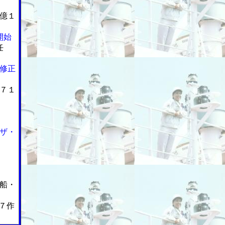
億１
開始
任
修正
７１
ザ・
漁船・
７作