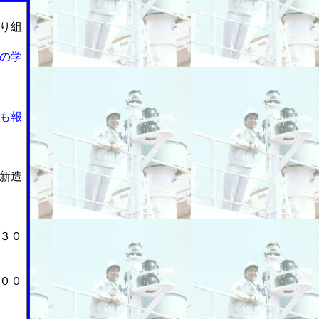
り組
の学
も報
新造
３０
００