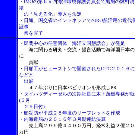
・IMOの第６９回海洋環境保護委員会で船舶の燃料消
績
の「見える化」導入を決定
・日通、国交省のインドネシアでのRO船活用の近代
証事
業を完了
・民間中心の任意団体「海洋立国懇話会」が発足
海に関わる研究・交流・提言活動で海洋国日本の
に
貢献
・日舶工がヒューストンで開催されたOTC２０１６
などと
出展
４７年ぶりに日本パビリオンを形成しPR
・ダイハツディーゼルの次期社長に木下茂樹専務が就
(６月
２９日付)
・船災防が平成２８年度のリーフレットを作成
・内海造船の２０１６年３月期連結決算
売上高２９５億４４００万円、経常利益２億２０
万円