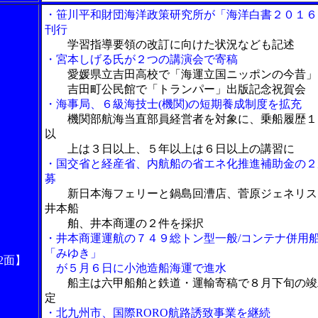
・笹川平和財団海洋政策研究所が「海洋白書２０１６
刊行
学習指導要領の改訂に向けた状況なども記述
・宮本しげる氏が２つの講演会で寄稿
愛媛県立吉田高校で「海運立国ニッポンの今昔」
吉田町公民館で「トランパー」出版記念祝賀会
・海事局、６級海技士(機関)の短期養成制度を拡充
機関部航海当直部員経営者を対象に、乗船履歴１
以
上は３日以上、５年以上は６日以上の講習に
・国交省と経産省、内航船の省エネ化推進補助金の２
募
新日本海フェリーと鍋島回漕店、菅原ジェネリス
井本船
舶、井本商運の２件を採択
・井本商運運航の７４９総トン型一般/コンテナ併用
「みゆき」
2面】
が５月６日に小池造船海運で進水
船主は六甲船舶と鉄道・運輸寄稿で８月下旬の竣
定
・北九州市、国際RORO航路誘致事業を継続