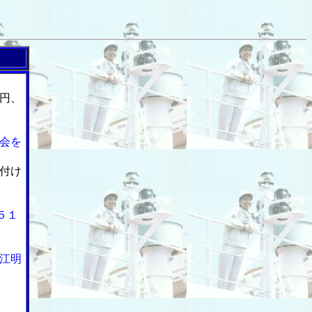
円、
会を
付け
５１
江明