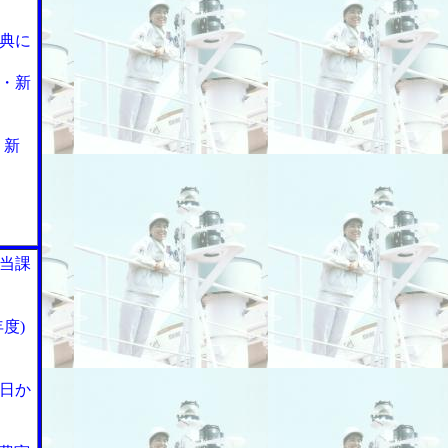
典に
・新
・新
当課
度)
日か