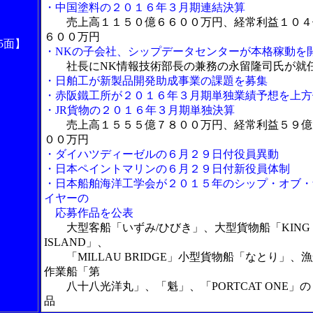
・中国塗料の２０１６年３月期連結決算
売上高１１５０億６６００万円、経常利益１０４
６００万円
5面】
・NKの子会社、シップデータセンターが本格稼動を
社長にNK情報技術部長の兼務の永留隆司氏が就
・日舶工が新製品開発助成事業の課題を募集
・赤阪鐵工所が２０１６年３月期単独業績予想を上方
・JR貨物の２０１６年３月期単独決算
売上高１５５５億７８００万円、経常利益５９億
００万円
・ダイハツディーゼルの６月２９日付役員異動
・日本ペイントマリンの６月２９日付新役員体制
・日本船舶海洋工学会が２０１５年のシップ・オブ・
イヤーの
応募作品を公表
大型客船「いずみ/ひびき」、大型貨物船「KING
ISLAND」、
「MILLAU BRIDGE」小型貨物船「なとり」、
作業船「第
八十八光洋丸」、「魁」、「PORTCAT ONE」の
品