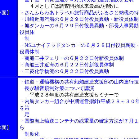
４月としては調査開始以来最高の指数に
3面】
・さんふらわあトラベル旅行商品がふるさと納税の特
・川崎近海汽船の６月２９日付役員異動・新役員体制
・旭タンカーの６月２９日付役員異動・部長人事異動
役員体
制
・NSユナイテッドタンカーの６月２８日付役員異動
役員体制
・商船三井フェリーの６月２２日付新役員体制
・商船三井近海の６月２２日付新役員体制
・三菱化学物流の６月２２日付役員異動
・鉄道・運輸機構の共有船舶建造支援部の山内達行担
長が騒音規制対策について講演
平成２８年度の共有建造支援セミナーで
・内航タンカー組合が中期運営指針(平成２８～３０年
を策
定
・国際海上輸送コンテナの総重量の確定方法が７月１
4面】
ら
制度化