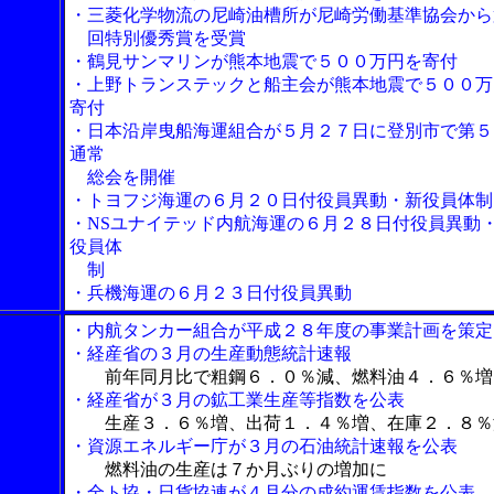
・三菱化学物流の尼崎油槽所が尼崎労働基準協会から
回特別優秀賞を受賞
・鶴見サンマリンが熊本地震で５００万円を寄付
・上野トランステックと船主会が熊本地震で５００万
寄付
・日本沿岸曳船海運組合が５月２７日に登別市で第５
通常
総会を開催
・トヨフジ海運の６月２０日付役員異動・新役員体制
・NSユナイテッド内航海運の６月２８日付役員異動
役員体
制
・兵機海運の６月２３日付役員異動
・内航タンカー組合が平成２８年度の事業計画を策定
・経産省の３月の生産動態統計速報
前年同月比で粗鋼６．０％減、燃料油４．６％増
・経産省が３月の鉱工業生産等指数を公表
生産３．６％増、出荷１．４％増、在庫２．８％
・資源エネルギー庁が３月の石油統計速報を公表
燃料油の生産は７か月ぶりの増加に
・全ト協・日貨協連が４月分の成約運賃指数を公表