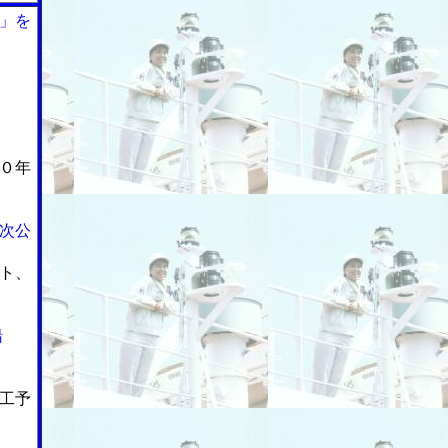
」を
０年
次公
ト、
船
工予