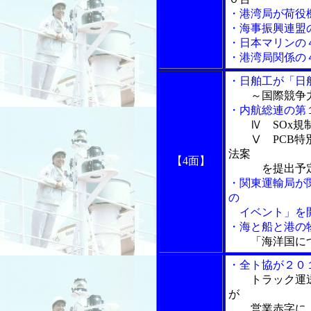
・港湾局が荷役
・海事振興連盟
・日本マリンの
・港湾局関係の
・日舶工が「日
～国際競争
・内航総連の第
Ⅳ SOx規
Ⅴ PCB特別
法案
【4面】
を提出予定
・関東運輸局が
の
イベント」を
・海と船と港の物
「海洋国に
・全ト協が２０
トラック運
が
営業赤字に