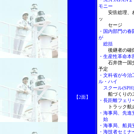
モニー
安倍総理、
ッ
セージ
・国内部門の春
が
総括
後継者の確
・生産性革命本
石井啓一国
予定
・文科省が今治
ル・ハイ
スクール(SPH
船づくりの
【2面】
・長距離フェリ
トラック航
・海事局、先進
始
・海事局、船員
・海技者セミナ