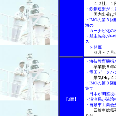
４２社、１
・鉄鋼連盟がま
国内出荷は
・IMOの第３
海の
カーナビ化の
・船主協会が中
ス
を開催
６月～７月
・海技教育機構
卒業後５年
・帝国データバ
景気DIは
・IMOの第３
策で
日本が調整役
【3面】
・港湾局が港湾
・自動車工業会
四輪車総需
０台