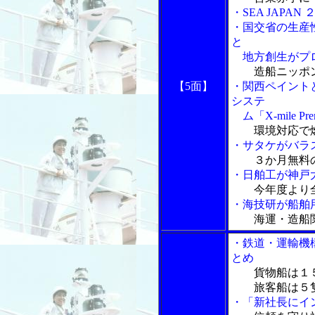
・SEA JAP
・国交省の生産
と
地方創生がプ
造船ニッポ
【5面】
・関西ペイント
システ
ム「X-mile Pr
環境対応で
・サタケがバラ
３か月無料
・日舶工が神戸
今年度より
・海技研が船舶
海運・造船
・鉄道・運輸機
とめ
貨物船は１
旅客船は５隻
・「新社長にイ