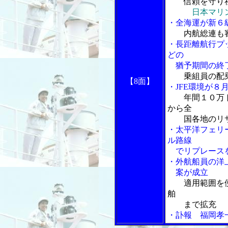
信頼を守り
日本マリ
・全海運が新６
内航総連も
・長距離航行プ
どの
猶予期間の終
乗組員の配
【8面】
・JFE環境が
年間１０万
から全
国各地のリサ
・太平洋フェリ
ル路線
でリプレース
・外航船員の洋
案が成立
適用範囲を
舶
まで拡充
・訃報 福岡孝一