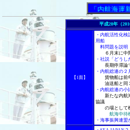
「内航海運新聞」
平成28年（20
・内航活性化検
用船
料問題を説明
６月末に中
・社説「どうし
長期停滞論
・内航総連の２
【1面】
貨物船は前
油送船と同３
・内航総連の小
新たな内航
協議
の場として
航海中待
・海事振興連盟
・SEA JAP