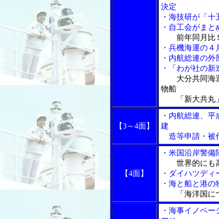
決定
・海技研が「十
・自工会がまと
前年同月比
・兵機海運の４
・内航総連の外
・「わが社の新
大分共同海
物船
「新大共丸」
・内航総連、平
【3～4面】
建
造等申請・被代
・米国沿岸警備
世界的にも
【4面】
・ダイハツディ
・海と船と港の物
「海洋国に
・海事イノベー