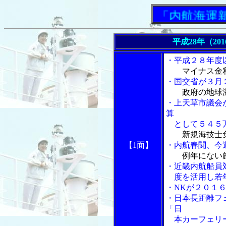
「内航海運新聞
平成28年（20
・平成２８年度
マイナス金
・国交省が３月
政府の地球
・上天草市議会
算
として５４５
新規海技士
【1面】
・内航春闘、今
例年にない
・近畿内航船員
度を活用し若年
・NKが２０１
・日本長距離フ
「日
本カーフェリー