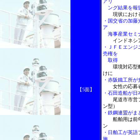
アリ
ング結果を報
現状におけ
・国交省の加藤
ア
海事産業セミ
インドネシ
・ＪＦＥエンジ
売権を
取得
環境対応型
けに
・赤阪鐵工所が
女性の応募
【5面】
・石田造船が日
尾道市市営
ン型）
・鉄鋼連盟がま
船舶用は前
ン
・日舶工が英語
施