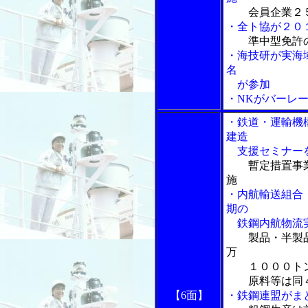
会員企業２
・全ト協が２０
準中型免許
・海技研が実海
名
が参加
・NKがバーレ
・鉄道・運輸機
建造
支援セミナー
暫定措置事
施
・内航輸送組合
期の
鉄鋼内航物流
製品・半製
万
１０００ト
原料等は同４
【6面】
・鉄鋼連盟がま