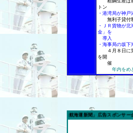
粗鋼生産は
トン
・港湾局が神戸
無利子貸付
・ＪＲ貨物が北
金」を
導入
・海事局の坂下
４月８日に
を開
催
年内をめ
今週の「内航海運新聞」広告スポンサー企業