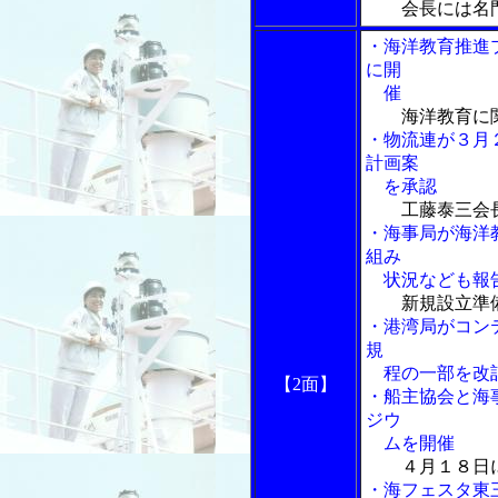
会長には名
・海洋教育推進
に開
催
海洋教育に
・物流連が３月
計画案
を承認
工藤泰三会
・海事局が海洋
組み
状況なども報
新規設立準
・港湾局がコン
規
程の一部を改
【2面】
・船主協会と海
ジウ
ムを開催
４月１８日
・海フェスタ東