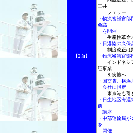
三井
フェリー
・物流審議官部
会議
を開催
生産性革命
・日港協の久保
制度改正は
【2面】
・物流審議官部
インドネシ
証事業
を実施へ
・国交省、横浜
会社に指定
東京港も引
・日生地区海運
前
講座
・中部運輸局が
を
開催