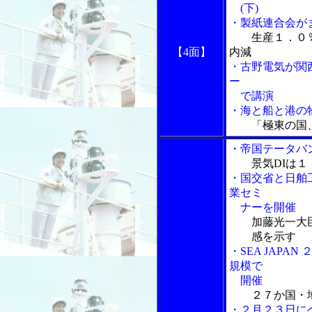
(下)
・製紙連合会が
生産１．０
【4面】
内減
・古野電気が関
ー
で講演
・海と船と港の物
「極東の国
・帝国テータバ
景気DIは
・国交省と日舶
業セミ
ナーを開催
加藤光一大
感を示す
・SEA JAP
規模で
開催
２７か国・
・２月２３日に