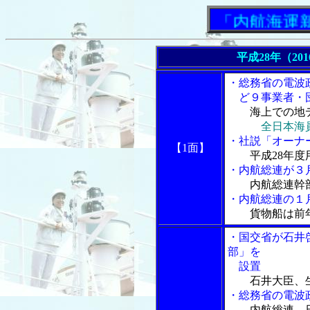
「内航海運新聞」
平成28年（20
・総務省の電波
ど９事業者・
海上での地
全日本海
・社説「オーナ
【1面】
平成28年
・内航総連が３
内航総連幹
・内航総連の１
貨物船は前
・国交省が石井
部」を
設置
石井大臣、
・総務省の電波
内航総連、