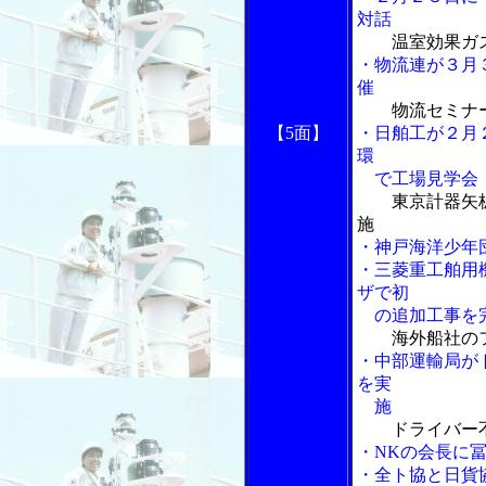
対話
温室効果ガ
・物流連が３月
催
物流セミナ
【5面】
・日舶工が２月
環
で工場見学会
東京計器矢
施
・神戸海洋少年
・三菱重工舶用
ザで初
の追加工事を
海外船社の
・中部運輸局が
を実
施
ドライバー
・NKの会長に
・全ト協と日貨