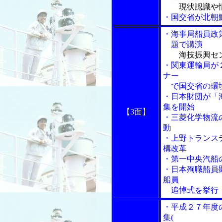
現状認識や
・国交省が北朝
・海事局船員政
題で講演
海技振興セ
・関東運輸局が
ナー
で国交省の環
・日本財団が「
集を開始
【3面】
・三菱化学物流
動
・上野トランス
構改革
・第一中央汽船
・日本殉職船員
船員
追悼式を挙行
・平成２７年度
集(