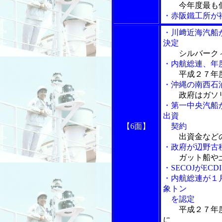
今年度最も
・赤阪鐵工所が
・川﨑近海汽船
決定
シルバーク
・内航総連、年
平成２７年
・沖縄の南西石
政府はガソ
・第一中央汽船
出資
【6面】
契約
出資金など
・政府が辺野古
ガット船や土
・SECOJがE
・内航総連が１
象トン
を認定
平成２７年
に