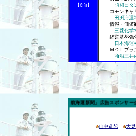
【6面】
昭和日タン社
コモンキャ
田渕海運社
情報・価値
三菱化学物流
経営基盤強
日本海運社
ＭＯＬブラ
商船三井
今週の「内航海運新聞」広告スポンサー企業
山中造船
大晃