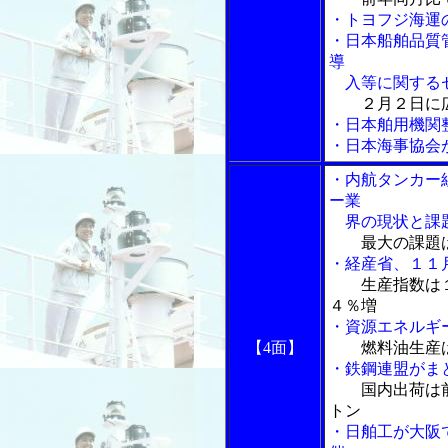
・トヨフジ海運
・日本船舶品質管
導
入等に関する
２月２日に
・日本舶用機関
・日本海事協会
・内航タンカー
ー業
界の現状と課
最大の課題
・経産省、１１
生産指数は
４％増
・資源エネルギ
【4面】
燃料油生産
・鉄鋼連盟がま
国内出荷は
トン
・日舶工が大阪