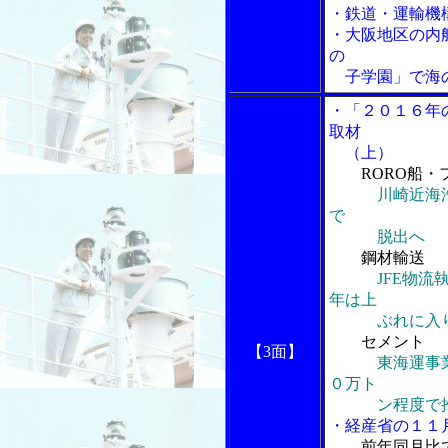
・鉄道・運輸機
・大阪地区の内
の
子学園」で海の
・「２０１６年
取材
（上）
RORO船・
川崎近海
で
脱出へ
鋼材輸送
JFE物
年は上
ぶれに入り
セメント
【3面】
東海運事
０万ト
ン程度で
・経産省の１１
前年同月比