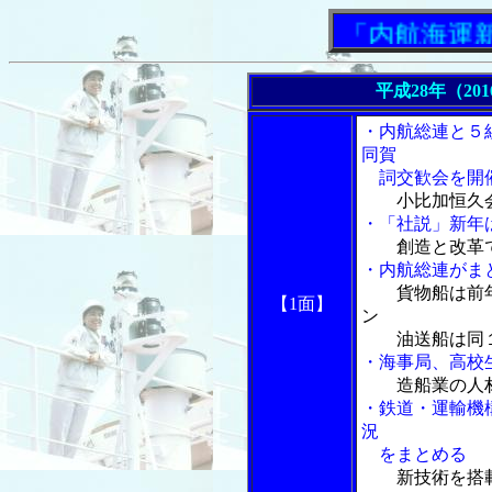
「内航海運新聞」
平成28年（20
・内航総連と５
同賀
詞交歓会を開
小比加恒久
・「社説」新年
創造と改革
・内航総連がま
貨物船は前
【1面】
ン
油送船は同１
・海事局、高校
造船業の人
・鉄道・運輸機
況
をまとめる
新技術を搭