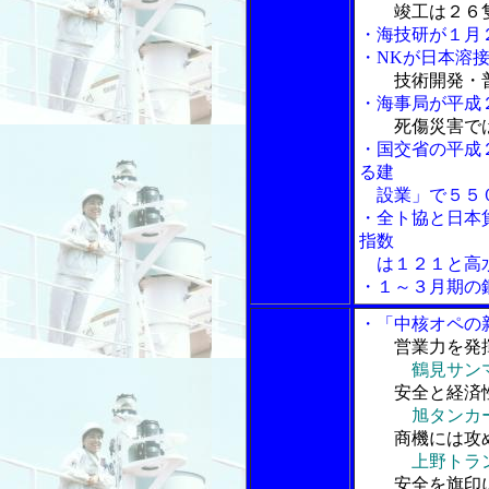
竣工は２６
・海技研が１月
・NKが日本溶
技術開発・
・海事局が平成
死傷災害で
・国交省の平成
る建
設業」で５５
・全ト協と日本
指数
は１２１と高
・１～３月期の
・「中核オペの
営業力を発
鶴見サンマリ
安全と経済
旭タンカー社
商機には攻
上野トランス
安全を旗印