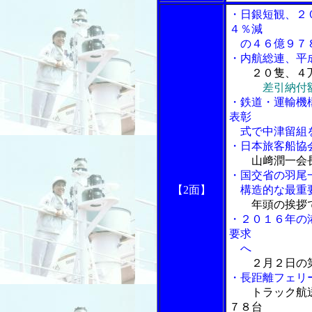
・日銀短観、２
４％減
の４６億９７８
・内航総連、平
２０隻、４
差引納付
・鉄道・運輸機
表彰
式で中津留組
・日本旅客船協
山﨑潤一会
・国交省の羽尾
【2面】
構造的な最重
年頭の挨拶
・２０１６年の
要求
へ
２月２日の
・長距離フェリ
トラック航
７８台