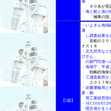
催
９０名が受
・海と船と港の物
「極東の国
・いよぎん地域
通
し調査結果を
造船の２０
ナス１８
・北九州市など
びざん」
の新門司港への
・海保庁、平成
戦略的海保
・三浦造船所が
２０１７年
・近畿運輸局と
業・舶
用工業経営技
【5面】
・SECOJがE
・国交省がまと