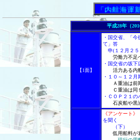
「内航海運新聞」
平成28年（20
・国交省、「今
て」答
申(１２月２５
労働力不足
・国交省の坂下
【1面】
活力ある内
・１０～１２月
Ａ重油は前
Ｃ重油は同９
・ＣＯＰ２１の
石炭船や黒
《アンケート》
を聞く
（下）
低用船料が
現行の用