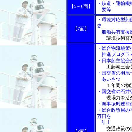
・鉄道・運輸機
【5～6面】
要等
・環境対応型船
史
【7面】
船舶共有支援部
環境技術普
・総合物流施策
推進プログラム
・日本船主協会
工藤泰三会
・国交省の羽尾
あいさつ
１年間の物
・国交省の石井
現場力を活
・海事振興連盟
・総合政策局の
万円を
計上
交通政策の
【8面】