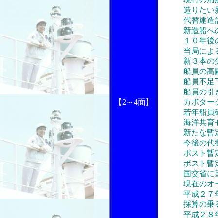
造りたい新
代替建造計
新造船への
１０年後の
当局による荷
新３本の矢
船員の高齢
船員不足下
船員の引き
【2～4面】
カボタージュ
若年船員確
海洋共育セン
新たな暫定措
今後の代替
ポスト暫定措
ポスト暫定措
国交省に望
現在のオー
平成２７年度
採算の乗る
平成２８年度