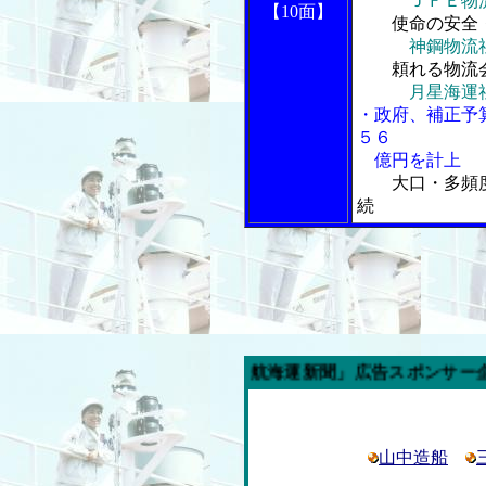
ＪＦＥ物
【10面】
使命の安全・
神鋼物流
頼れる物流会
月星海運
・政府、補正予
５６
億円を計上
大口・多頻
続
今週の「内航海運新聞」広告スポンサー企業
山中造船