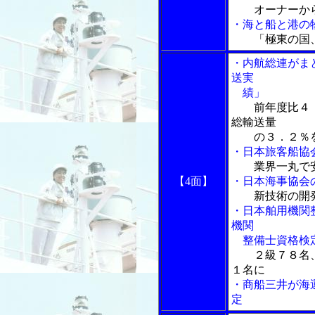
オーナーか
・海と船と港の物
「極東の国
・内航総連がま
送実
績」
前年度比４
総輸送量
の３．２％を
・日本旅客船協
業界一丸で
【4面】
・日本海事協会
新技術の開
・日本舶用機関
機関
整備士資格検
２級７８名
１名に
・商船三井が海
定