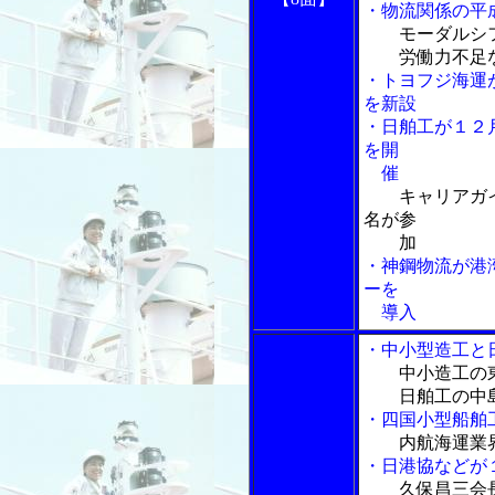
・物流関係の平
モーダルシ
労働力不足な
・トヨフジ海運
を新設
・日舶工が１２
を開
催
キャリアガ
名が参
加
・神鋼物流が港
ーを
導入
・中小型造工と
中小造工の
日舶工の中島
・四国小型船舶
内航海運業
・日港協などが
久保昌三会