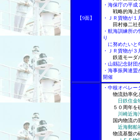
・海保庁の平成
戦略的海上
【9面】
・ＪＲ貨物が１
田村修二社
・航海訓練所の
り
に努めたいと
・ＪＲ貨物が３
鉄道モーダ
・山縣記念財団
・海事振興連盟
開催
・中核オペレー
物流効率化
日鉄住金
５０周年を礎
川崎近海
国内物流の重
近海郵船
物流基盤の確