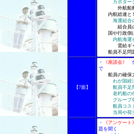
カボター
外航船舶の
内航総連と５
海運組合
組合員の求
国や行政側に
内航海運
需給ギャッ
船員不足問題
・
《座談会》
全
で
船員の確保
わが国経
【7面】
船員不足問
老朽船の代
グループ化・
船員コストな
当局や荷主
・
《アンケート
題を聞く