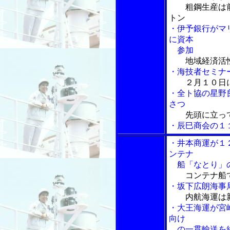
粗鋼生産は
トン
・伊予銀行がマリ
に資本
参加
地域経済活
・海技者セミナ
２月１０日
・全ト協の星野
さつ
先頭に立っ
・辰巳商会の１
・井本商運が１
ンテナ
船「なとり」
コンテナ船
・坂下広朗海事
内航海運は
・大王海運が宮
向け
の一貫輸送を