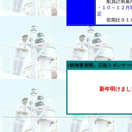
船員計画雇
・１０～１２月
定
前期比９１
今週の「内航海運新聞」広告スポンサー企業
新年明けまし