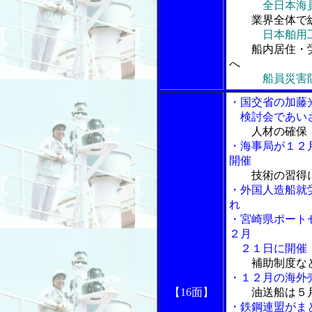
全日本海
業界全体で総
日本舶用
船内居住・労
へ
船員災害
・国交省の加藤
検討会であい
人材の確保
・海事局が１２
開催
技術の習得
・外国人造船就
れ
・宮崎県ポート
２月
２１日に開催
補助制度な
・１２月の海外
【16面】
油送船は５
・鉄鋼連盟がま