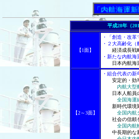
「内航海運新聞」ニ
平成28年（20
・「創造・改革
・２大高齢化（
【1面】
経済成長戦
・新たな内航海
日本内航海
・組合代表の新
安定的・効
内航大型
日本人船員の
全国海運
新時代環境対
【2
～3
面】
全国内航
社会の信頼を
全国内航
中長期的な新
全日本内