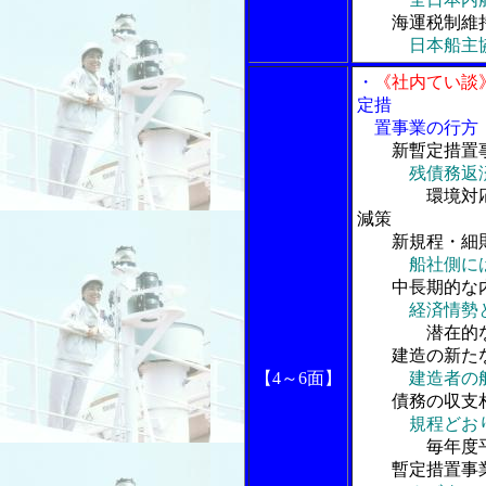
海運税制維持
日本船主
・
《社内てい談
定措
置事業の行方
新暫定措置
残債務返
環境対応型船
減策
新規程・細則
船社側に
中長期的な内
経済情勢
潜在的な対
建造の新た
【4～6面】
建造者の
債務の収支相
規程どお
毎年度平均
暫定措置事業