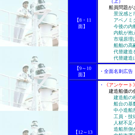
（上）
船員問題が
景況感と
【8・11
アベノミクス
面】
今後の内航
内航が抱え
市場原理は
船舶の高齢
代替建造をど
代替建造に
【9～10
・全面名刺広告
面】
・
《アンケート
建造船価の
建造船の
船台の基数
中小造船所の
工員・技術
人材不足へ
造船所側か
【12～13