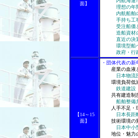
内航海運市
面】
理想の年間
内航船舶の高
手持ち工
受注船価と
造船資材の発
直近の決算
環境型船へ
政府・行政・
・団体代表の新
産業の血液
日本物流
環境負荷低減
鉄道建設
共有建造制度
船舶整備
人手不足・環
【14～15
日本長距
面】
技術環境の変
日本中小
地位・魅力の