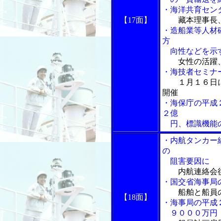
・海洋共育セン
【17面】
藏本理事長
・造船業等人材
方
向性などを示
女性の活躍
・海技者セミナ
１月１６日
開催
・海保庁の平成
２億
円、標識機能の
・内航タンカー
の
阻害要因に
内航連絡会
・国交省海事局
船舶と船員
【18面】
・海事局の平成
９０００万円