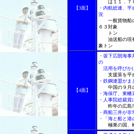
は１１．７０％
【3面】
・内航総連、平
況
一般貨物船
６３対象
トン
油送船の現有
象トン
・坂下広朗海事
の
活用を呼びか
支援策を平
・鉄鋼連盟がま
中国の９月
【4面】
・海保庁、東幡
・人事院総裁賞
昨年の広島
・商船三井が非
・「海と船と港の物
極東の国、