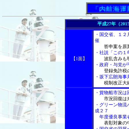
「内航海運新聞
平成27年（201
・国交省、１２
催
答申案を原
・社説「この１
【1面】
波乱含みも
・政府・与党が
登録免許税
・坂下広朗海事
税制改正大
・貨物船市況は
市況回復は
・グリーン物流
成２７
年度優良事業
表彰対象の
・国交省の羽尾