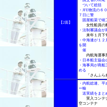
ついて総括
・JFE物流の
７日に警
固屋船渠で竣
【2面】
女性船員の
・法制審議会が
来年１月下
・中海連が１２
を開
催
内航海運事
・日本船主協会
・海事局が商船
める
「さんふらわ
・内航総連、平
ー輸
送実績をまと
実入コンテ
空コンテナ