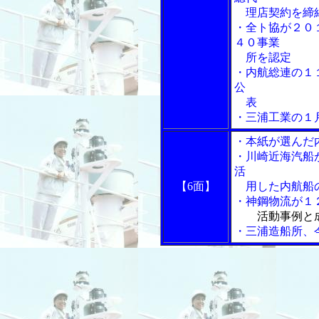
理店契約を締
・全ト協が２０
４０事業
所を認定
・内航総連の１
公
表
・三浦工業の１
・本紙が選んだ
・川崎近海汽船
活
【6面】
用した内航船の
・神鋼物流が１
活動事例と
・三浦造船所、