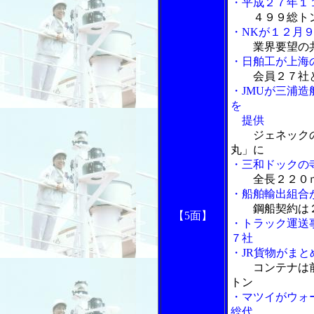
・平成２７年１
４９９総ト
・NKが１２月
業界要望の
・日舶工が上海
会員２７社
・JMUが三浦
を
提供
ジェネック
丸」に
・三和ドックの寺
全長２２０
・船舶輸出組合
鋼船契約は
【5面】
・トラック運送
７社
・JR貨物がま
コンテナは
トン
・マツイがウォ
総代