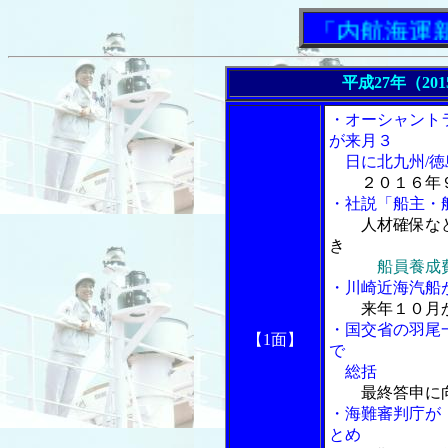
「内航海運新聞
平成27年（20
・オーシャント
が来月３
日に北九州/徳
２０１６年
・社説「船主・
人材確保な
き
船員養成
・川崎近海汽船
来年１０月
・国交省の羽尾
【1面】
で
総括
最終答申に
・海難審判庁が
とめ