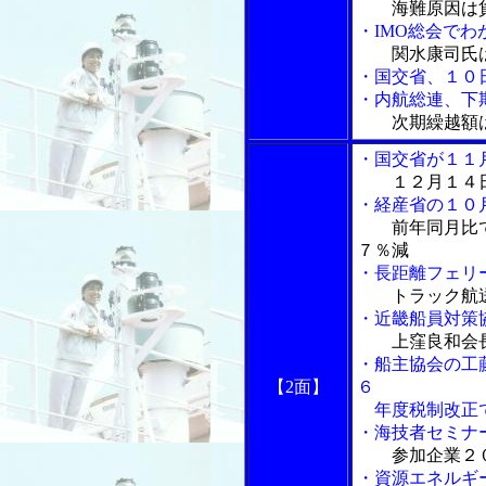
海難原因は
・IMO総会で
関水康司氏
・国交省、１０
・内航総連、下
次期繰越額
・国交省が１１
１２月１４
・経産省の１０
前年同月比
７％減
・長距離フェリ
トラック航
・近畿船員対策
上窪良和会
・船主協会の工
【2面】
６
年度税制改正
・海技者セミナ
参加企業２
・資源エネルギ