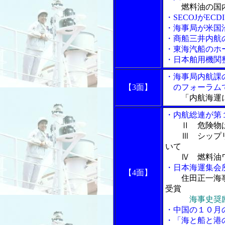
燃料油の国
・SECOJがE
・海事局が米国沿
・商船三井内航
・東海汽船のホ
・日本舶用機関
・海事局内航課
【3面】
のフォーラム
「内航海運
・内航総連が第
Ⅱ 危険物
Ⅲ シップ
いて
Ⅳ 燃料油ワ
・日本海運集会
【4面】
住田正一海
受賞
海事史奨
・中国の１０月
・「海と船と港の物