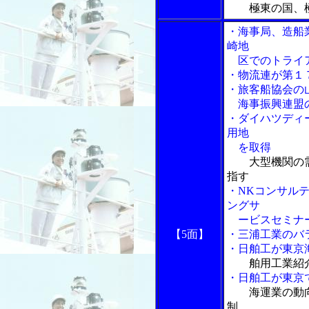
極東の国、
・海事局、造船
崎地
区でのトライア
・物流連が第１
・旅客船協会の
海事振興連盟
・ダイハツディ
用地
を取得
大型機関の
指す
・NKコンサルテ
ングサ
ービスセミナ
【5面】
・三浦工業のバ
・日舶工が東京
舶用工業紹
・日舶工が東京
海運業の動
制