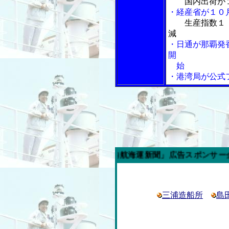
国内出荷が
・経産省が１０
生産指数１
減
・日通が那覇発
開
始
・港湾局が公式
今週の「内航海運新聞」広告スポンサー企業
三浦造船所
島