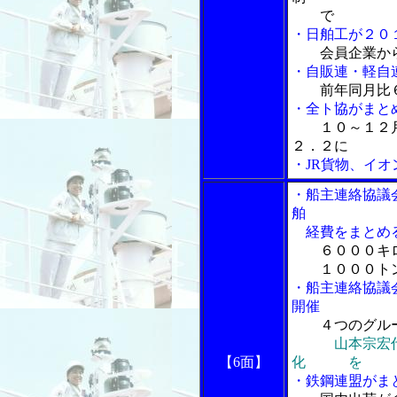
で
・日舶工が２０
会員企業か
・自販連・軽自
前年同月比
・全ト協がまと
１０～１２
２．２に
・JR貨物、イ
・船主連絡協議
舶
経費をまとめ
６０００キ
１０００トン
・船主連絡協議
開催
４つのグル
山本宗宏
【6面】
化 を
・鉄鋼連盟がま