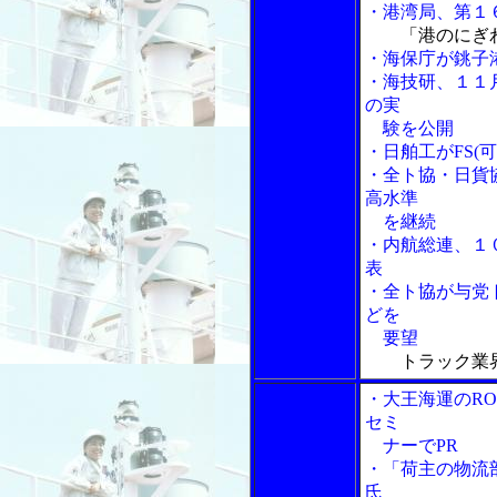
・港湾局、第１
「港のにぎ
・海保庁が銚子
・海技研、１１
の実
験を公開
・日舶工がFS(
・全ト協・日貨
高水準
を継続
・内航総連、１
表
・全ト協が与党
どを
要望
トラック業
・大王海運のR
セミ
ナーでPR
・「荷主の物流
氏