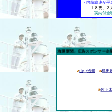
・内航総連が平
１８隻、３
実納付金
今週の「内航海運新聞」広告スポンサー企業
山中造船
島田
佐々