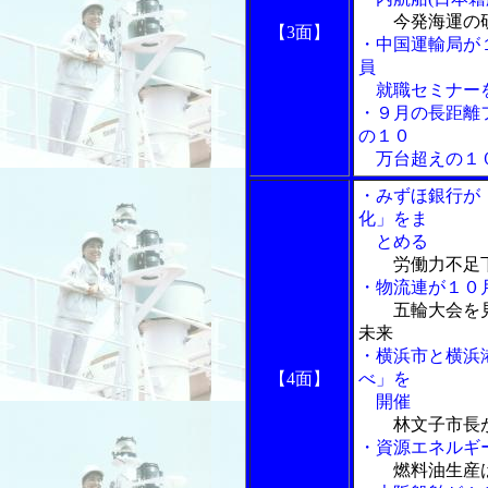
今発海運の
【3面】
・中国運輸局が
員
就職セミナー
・９月の長距離
の１０
万台超えの１
・みずほ銀行が
化」をま
とめる
労働力不足
・物流連が１０
五輪大会を
未来
・横浜市と横浜
【4面】
べ」を
開催
林文子市長
・資源エネルギ
燃料油生産