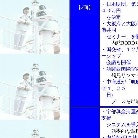
・日本財団、第
【2面】
４０万円
を決定
・大阪府と大阪
港共同
セミナー」を
内航ROR
・国交省、１２
ーシップ
会議を開催
・新関西国際空
鶴見サンマリ
・中海連が「帆
２４、２５
日)
ブースを出
・宇部興産海運
支援
システムを導
効率的な船
・内航船(日本