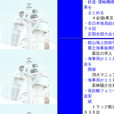
・鉄道･運輸機
果を
まとめる
４会場(東
・全日本海員組
７６回
定期全国大会
・館山海上技術
勝之海事振興
最近の求人
・海事局が１１
会を
開催
消火マニュ
・海事局が１１
若林陽介次
・長距離フェリ
送実
績
トラック航送
６３６台