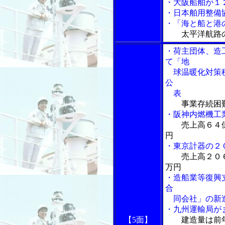
・大阪船舶が１
・日本舶用整備
・「海と船と港の物
太平洋航路
・荷主団体、造
て「地
球温暖化対策税
公
表
事業存続困
・阪神内燃機工
売上高６４
円
・東京計器の２
売上高２０
万円
・造船業等復興
合
同会社」の新造
・九州運輸局が
【5面】
建造量は前