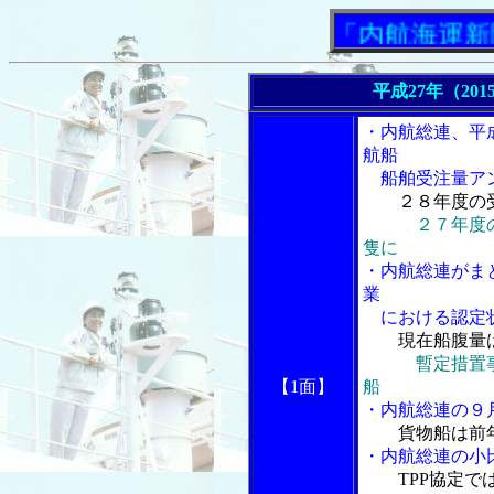
「内航海運新聞」ニ
平成27年（201
・内航総連、平
航船
船舶受注量アン
２８年度の
２７年度
隻に
・内航総連がま
業
における認定
現在船腹量
暫定措置
【1面】
船
・内航総連の９
貨物船は前
・内航総連の小
TPP協定で