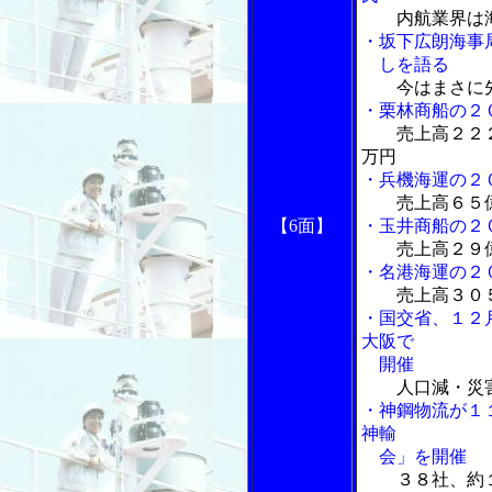
内航業界は
・坂下広朗海事
しを語る
今はまさに
・栗林商船の
２
売上高２２
万円
・兵機海運の２
売上高６５
【6面】
・玉井商船の２
売上高２９
・名港海運の２
売上高３０
・国交省、１２
大阪で
開催
人口減・災
・神鋼物流が１
神輸
会」を開催
３８社、約