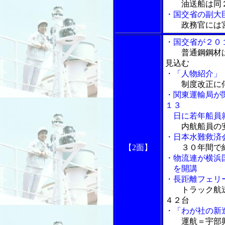
油送船は同２
・国交省の副大
政務官には
・国交省が２０
普通鋼鋼材
見込む
・「人物紹介」
制度改正に
・関東運輸局が
１３
日に若年船員就
内航船員の
・日本水難救済
【2面】
３０年間で
・物流連が横浜
を開講
・長距離フェリ
トラック航
４２台
・「わが社の新
運航＝宇部