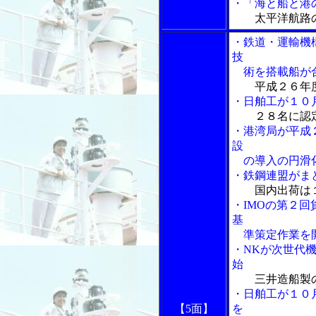
・「海と船と港の物
太平洋航路
・鉄道・運輸機
技
術を搭載船が
平成２６年
・日舶工が１０
２８名に認
・港湾局が平成
設
の導入の円滑化
・鉄鋼連盟がま
国内出荷は
・IMOの第２
基
準策定作業を
・NKが次世代
始
三井造船製の
・日舶工が１０
【5面】
を