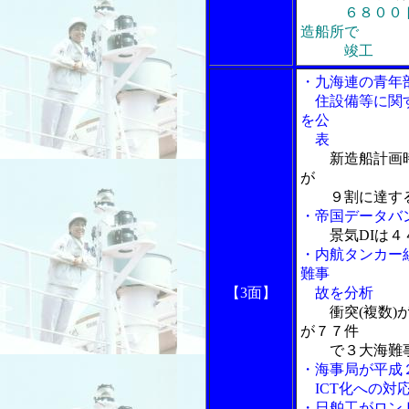
６８００
造船所で
竣工
・九海連の青年
住設備等に関す
を公
表
新造船計画
が
９割に達す
・帝国データバ
景気DIは
・内航タンカー
難事
【3面】
故を分析
衝突(複数)
が７７件
で３大海難事
・海事局が平成
ICT化への対
・日舶工がロンド