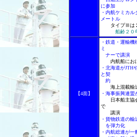
に参加
・内航ケミカル
メートル
タイプⅢは
船齢２０
・鉄道・運輸機
ミ
ナーで講演
内航船にお
・北海道がJTH
と契
約
海上混載輸
【4面】
・海事振興連盟
日本船主協
で
講演
・貨物鉄道の輸
を弾力化
・内航総連が一