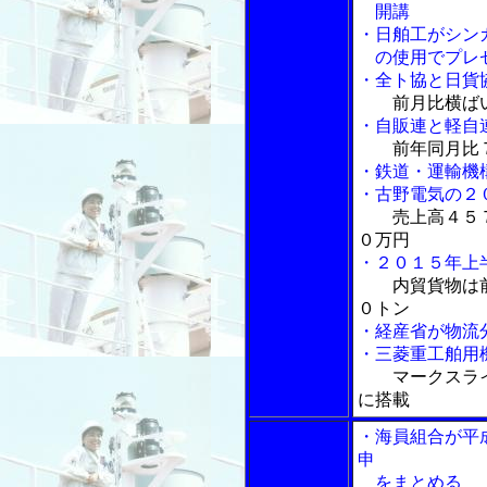
開講
・日舶工がシン
の使用でプレゼ
・全ト協と日貨
前月比横ば
・自販連と軽自
前年同月比
・鉄道・運輸機
・古野電気の２
売上高４５
０万円
・２０１５年上
内貿貨物は
０トン
・経産省が物流
・三菱重工舶用
マークスラ
に搭載
・海員組合が平
申
をまとめる