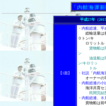
「内航海運新聞」ニ
平成27年（201
・内航総連、平
総輸送量は
０トン/キ
ロリットル
貨物船は
ン
油送船は同３
ン/キロリッ
トル
【1面】
・社説「内航海
オーナーの零
・内航総連の小
海洋共育セン
民間完結
・内航総連、８
貨物船は前年