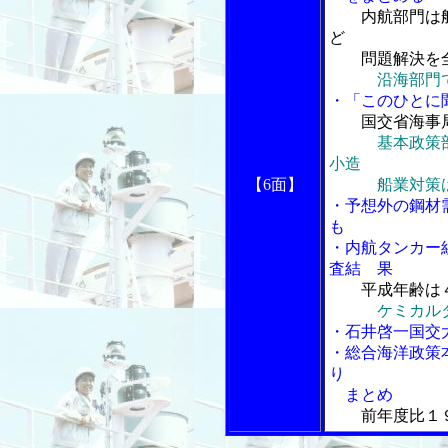
内航部門は
ど
問題解決を
沿海部門
・「このひとに聞
国交省海事
基本政策
小造
【6面】
船業対策は人
・予想外の鋼材
も
・内航タンカー
査結 果
平成年齢は
ケミカル
・石井啓一国交
・総合海洋政策
り
まとめ
前年度比１