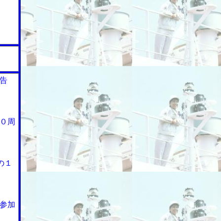
告
０周
の１
参加