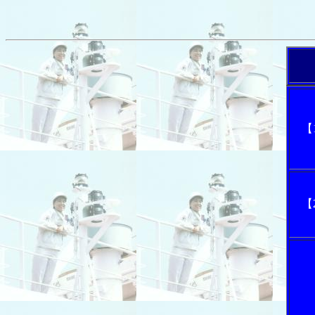
「内
【
【