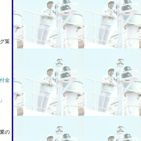
グ策
付金
」
業の