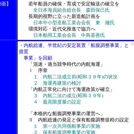
3面】
若年船員の確保・育成で安定輸送の確立を
全日本海員組合組合長 森田保己氏
長期的視野に立った新造船計画を
日本中小型造船工業会会長 東 徹氏
環境対応・近代化推進で協力へ
日本舶用工業会会長 中島基善氏
・内航総連、半世紀の安定装置「船腹調整事業」と「
措置
事業」を回顧
「混迷・過当競争時代の内航海運」
Ⅰ 序章
１ 内航二法成立前(昭和３９年)の状況
２ 海運再建策の検討
「内航正常化に向けて海運政策が確立」
３ 内航二法の成立(昭和３９年)
４ 最高限度量の設定
「本格的な船腹調整事業の運営へ」
Ⅱ 内航総連の発足と保有船腹調整規程の設定
１ 第一次共同係船事業の実施
２ 保有船腹調整事業の実施