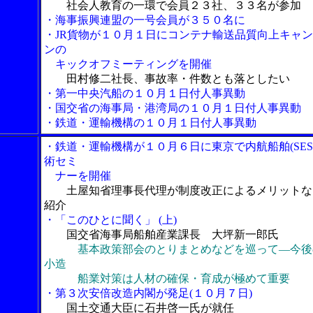
社会人教育の一環で会員２３社、３３名が参加
・海事振興連盟の一号会員が３５０名に
・JR貨物が１０月１日にコンテナ輸送品質向上キャ
ンの
キックオフミーティングを開催
田村修二社長、事故率・件数とも落としたい
・第一中央汽船の１０月１日付人事異動
・国交省の海事局・港湾局の１０月１日付人事異動
・鉄道・運輸機構の１０月１日付人事異動
・鉄道・運輸機構が１０月６日に東京で内航船舶(SES
術セミ
ナーを開催
土屋知省理事長代理が制度改正によるメリットな
紹介
・「このひとに聞く」 (上)
国交省海事局船舶産業課長 大坪新一郎氏
基本政策部会のとりまとめなどを巡って―今後
小造
船業対策は人材の確保・育成が極めて重要
・第３次安倍改造内閣が発足(１０月７日)
国土交通大臣に石井啓一氏が就任