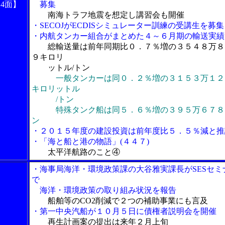
14面】
募集
南海トラフ地震を想定し講習会も開催
・SECOJがECDISシミュレーター訓練の受講生を募集
・内航タンカー組合がまとめた４～６月期の輸送実績
総輸送量は前年同期比０．７％増の３５４８万８
９キロリ
ットル/トン
一般タンカーは同０．２％増の３１５３万１２
キロリットル
/トン
特殊タンク船は同５．６％増の３９５万６７８
ン
・２０１５年度の建設投資は前年度比５．５％減と推
・「海と船と港の物語」(４４７)
太平洋航路のこと④
・海事局海洋・環境政策課の大谷雅実課長がSESセミ
で
海洋・環境政策の取り組み状況を報告
船舶等のCO2削減で２つの補助事業にも言及
・第一中央汽船が１０月５日に債権者説明会を開催
再生計画案の提出は来年２月上旬