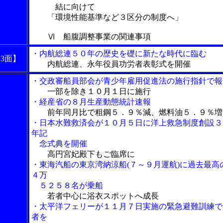
結に向けて
「環境性能基準など３区分の制度へ」
Ⅵ 船腹調整事業の関連事項
・内航総連５０年の歴史を礎に新たな時代に臨む
13面】
内航総連、永年役員功労者表彰式を開催
・交政審船員部会が青少年雇用促進法の施行指針で報
一部を除き１０月１日に施行
・経産省の８月生産動態統計速報
前年同月比で粗鋼５．９％減、燃料油５．９％増
・日本水難救済会が１０月５日に洋上救急制度創設３
年記
念式典を開催
高円宮妃殿下もご臨席に
・東海汽船の東京湾納涼船(７～９月運航)に過去最高
４万
５２５８名が乗船
若者中心に浴衣スポットへ成長
・太平洋フェリーが１１月７日実施の緊急避難訓練で
者を