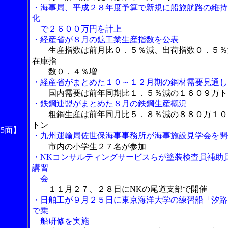
・海事局、平成２８年度予算で新規に船旅航路の維持
化
で２６００万円を計上
・経産省が８月の鉱工業生産指数を公表
生産指数は前月比０．５％減、出荷指数０．５％
在庫指
数０．４％増
・経産省がまとめた１０～１２月期の鋼材需要見通し
国内需要は前年同期比１．５％減の１６０９万ト
・鉄鋼連盟がまとめた８月の鉄鋼生産概況
粗鋼生産は前年同月比５．８％減の８８０万１０
トン
15面】
・九州運輸局佐世保海事事務所が海事施設見学会を開
市内の小学生２７名が参加
・NKコンサルティングサービスらが塗装検査員補助
講習
会
１１月２７、２８日にNKの尾道支部で開催
・日舶工が９月２５日に東京海洋大学の練習船「汐路
で乗
船研修を実施