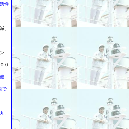
活性
減、
ン
００
催
員で
丸」