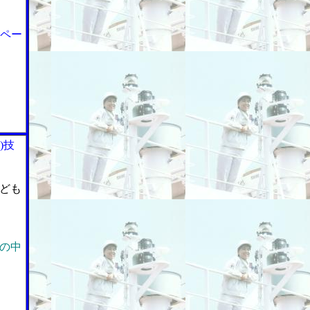
ンペー
)技
ども
の中