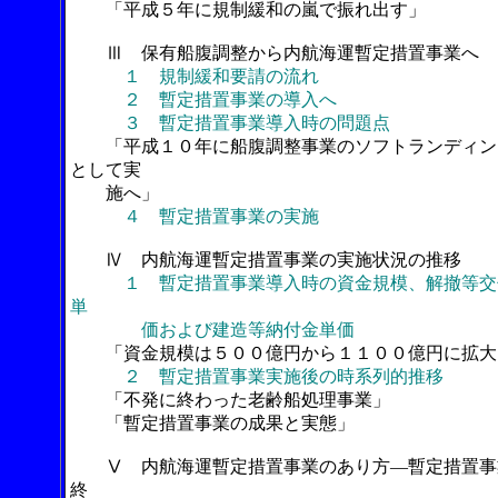
「平成５年に規制緩和の嵐で振れ出す」
Ⅲ 保有船腹調整から内航海運暫定措置事業へ
１ 規制緩和要請の流れ
２ 暫定措置事業の導入へ
３ 暫定措置事業導入時の問題点
「平成１０年に船腹調整事業のソフトランディン
として実
施へ」
４ 暫定措置事業の実施
Ⅳ 内航海運暫定措置事業の実施状況の推移
１ 暫定措置事業導入時の資金規模、解撤等交
単
価および建造等納付金単価
「資金規模は５００億円から１１００億円に拡大
２ 暫定措置事業実施後の時系列的推移
「不発に終わった老齢船処理事業」
「暫定措置事業の成果と実態」
Ⅴ 内航海運暫定措置事業のあり方―暫定措置事
終