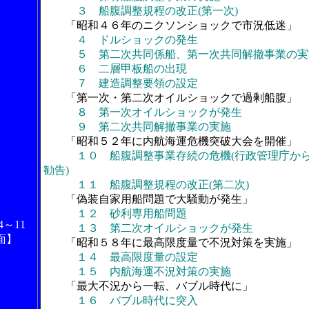
３ 船腹調整規程の改正(第一次)
「昭和４６年のニクソンショックで市況低迷」
４ ドルショックの発生
５ 第二次共同係船、第一次共同解撤事業の実
６ 二層甲板船の出現
７ 建造調整要領の設定
「第一次・第二次オイルショックで過剰船腹」
８ 第一次オイルショックが発生
９ 第二次共同解撤事業の実施
「昭和５２年に内航海運危機突破大会を開催」
１０ 船腹調整事業存続の危機(行政管理庁か
勧告)
１１ 船腹調整規程の改正(第二次)
「偽装自家用船問題で大騒動が発生」
１２ 砂利専用船問題
4～11
１３ 第二次オイルショックが発生
面】
「昭和５８年に最高限度量で不況対策を実施」
１４ 最高限度量の設定
１５ 内航海運不況対策の実施
「最大不況から一転、バブル時代に」
１６ バブル時代に突入