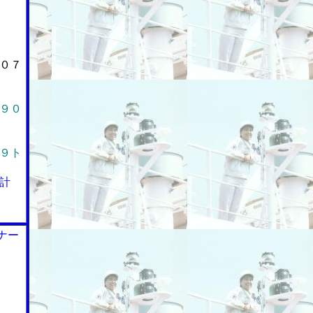
０７
９０
９ト
計
ナー