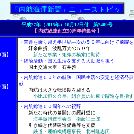
航海運新聞」ニューストピックス
平成27年（2015年）10月12日付 第2409号
【 内航総連創立50周年特集号 】
・苦難を乗り越え半世紀―次の５０年に向けて飛躍を
紆余曲折、波乱万丈の５０年
1面】
新たな事業・組織の模索に期待
・経済活動・国民生活を支える大動脈を担う
国土交通大臣 石井啓一
・内航総連５０年の航跡 国民生活の安定と経済発展
献
2面】
内航は大きな転換期を迎える
小比加恒久会長、組合員の結束で躍進を目指す
・内航総連５０周年への祝辞
新たな時代の幕開けの羅針盤に
海事振興連盟会長 衛藤征士郎
引き続き代替建造促進等を支援
鉄道・運輸機構理事長 北村隆志氏