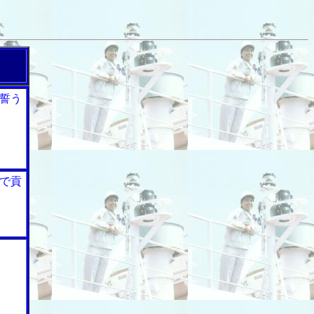
誓う
で貢