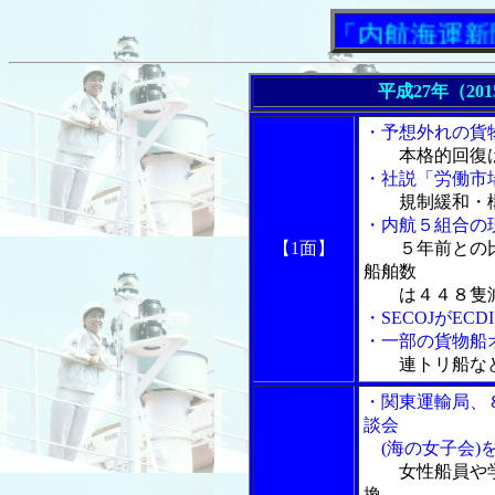
「内航海運新聞」ニ
平成27年（20
・予想外れの貨
本格的回復
・社説「労働市
規制緩和・
・内航５組合の現
【1面】
５年前との
船舶数
は４４８隻減
・SECOJがE
・一部の貨物船
連トリ船な
・関東運輸局、
談会
(海の女子会)
女性船員や
換