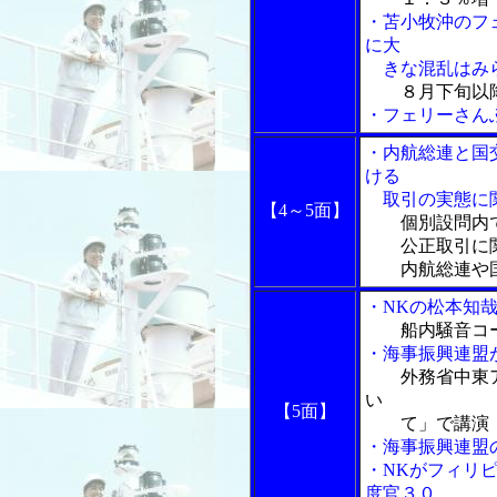
・苫小牧沖のフ
に大
きな混乱はみ
８月下旬以
・フェリーさん
・内航総連と国
ける
取引の実態に関
【4～5面】
個別設問内
公正取引に関
内航総連や国
・NKの松本知
船内騒音コ
・海事振興連盟
外務省中東
い
【5面】
て」で講演
・海事振興連盟
・NKがフィリ
度官３０