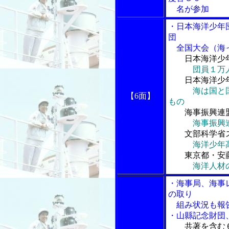
名が参加
・日本海洋少年
団
全国大会（海っ
日本海洋少
団員１万
日本海洋少年
海は国と
【6面】
もの
海事振興連盟
海事振興
文部科学省ス
海洋少年
東京都・安藤
海洋人材
・海事局、海事
の取り
組み状況も報
・山縣記念財団
共著を含む