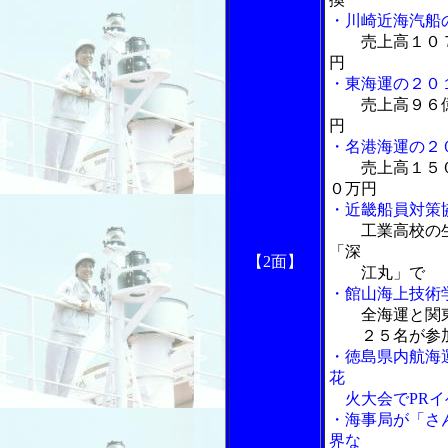
・川崎近海汽船
売上高１０
円
・東海運の２０
売上高９６
円
・名港海運の２
売上高１５
０万円
・近畿船員対策
工業高校の
「深
【2面】
江丸」で
・館山海上技術
全海運と関
２５名が参
・徳島県内航海
花
火大会でPRイ
・海事局が「さ
界な