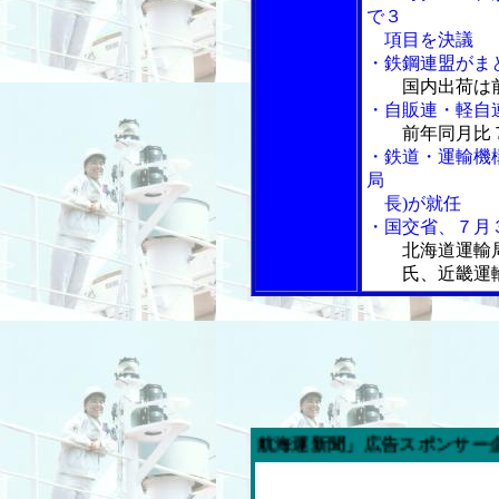
で３
項目を決議
・鉄鋼連盟がま
国内出荷は
・自販連・軽自
前年同月比
・鉄道・運輸機
局
長)が就任
・国交省、７月
北海道運輸
氏、近畿運輸
今週の「内航海運新聞」広告スポンサー企業