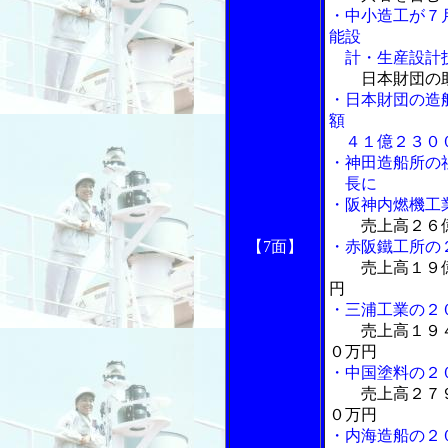
・中小造工が７
能設
計・生産設計技
日本財団の
・日本財団の造
額
４１億２３０
・神田造船所の
長に
・阪神内燃機工
売上高２６
【7面】
・赤阪鐵工所の
売上高１９
円
・三浦工業の２
売上高１９
０万円
・中国塗料の２
売上高２７
０万円
・内海造船の２