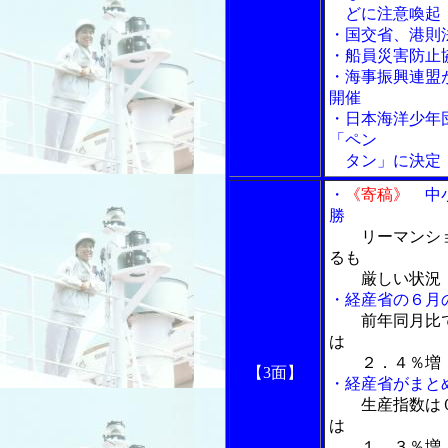
どに注意喚起
・国交省、港則
・船員災害防止
・海事振興連盟
開催
・日本海洋少年
「ペン
タン」に決定
・
《寄稿》
中小
勝
リーマンシ
るも
厳しい状況
・経産省の６月
前年同月比
は
２．４％増
【3面】
・経産省がまと
生産指数は
は
１．３％増