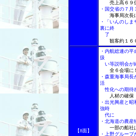
売上高６９
・国交省の７月
海事局次長
・「いんのしま
裏に終
了
観客約１６
・内航総連の平
扱
い等説明会が
全６会場に
・森重海事局長
活
性化への期待
人材の確保
・出光興産と昭
強時
代に
・北海道の農産
一部の船社
【8面】
・上野グループ