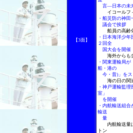
言―日本の未来
イコールフ
・船災防の神田
議会で挨拶
船員の高齢
・日本海洋少年
【3面】
２回全
国大会を開催
海外からも
・関東運輸局が
船・港の
今・昔)」をス
海の日の関
・神戸運輸監理
室」
を開催
・内航輸送組合
輸送
量
内航輸送量
トン