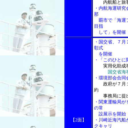
内航船と旅
・内航海運研究
那
覇市で「海運フ
目指
して」を開催
・国交省、７月
彰式
を開催
・「このひとに
実用化助成
国交省海
・環境部会合同
政府が７月１
約
事務局に提
・関東運輸局が
の常
設展示を開始
【2面】
・川崎近海汽船
クキャリ