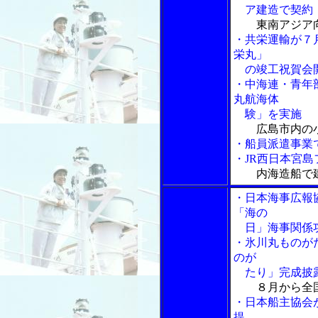
ア建造で契約
東南アジア
・共栄運輸が７
栄丸」
の竣工祝賀会
・中海連・青年
丸航海体
験」を実施
広島市内の
・船員派遣事業
・JR西日本宮
内海造船で
・日本海事広報
「海の
日」海事関係功
・氷川丸ものが
のが
たり」完成披
８月から全
・日本船主協会
提