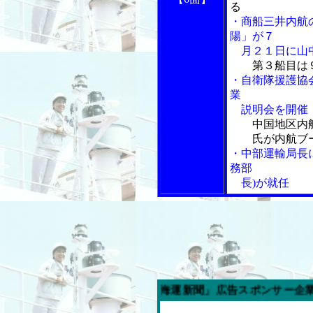
る
・商船三井内航
陽」が７
月２１日に山
第３船目は
・自衛隊援護協
業
説明会を開催
中国地区内
氏が内航ブー
・中部運輸局長
務部
長)が就任
今週の「内航海運新聞」広告スポンサー企業