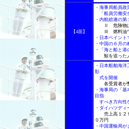
・海事局船員政
「船員労働安全
・内航総連の第
Ⅱ 危険物
【4面】
Ⅲ 燃料油ワ
・日本ペイント
・中国の６月の
・「海と船と港の
鯨を追った
・日本船舶海洋
彰
式を開催
各受賞者が
・海事局の「基
目指
すべき方向性
・ダイハツディ
売上高１２
０万円
・中国運輸局が