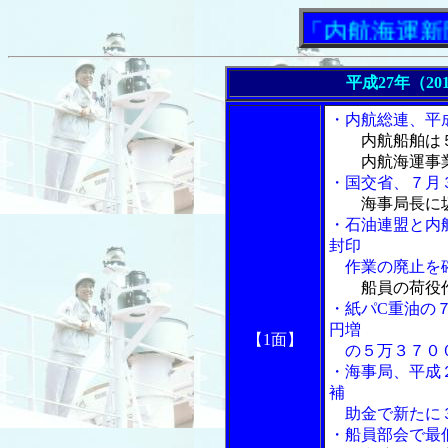
「内航海運新聞」ニ
平成27年（20
・内航総連、平
内航船舶は
内航海運事業
・国交省、７月
海事局長に
・石油連盟と内
封印
作業の廃止を
船員の荷役
・紙パC重油の
円増
【1面】
の５万３７０
・海事局、平成
補
助金で新たに
・船員部会で最