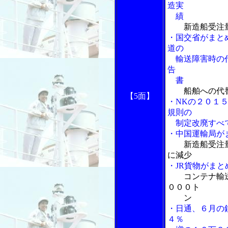
造実
績
新造船受注
・国交省がまと
道の
輸送障害時の代
告
書
船舶への代
【5面】
・NKの２０１
規則の
制定改廃すべ
・中国運輸局が
新造船受注
に減少
・JR貨物がま
コンテナ輸
０００ト
ン
・日通、６月の
４％