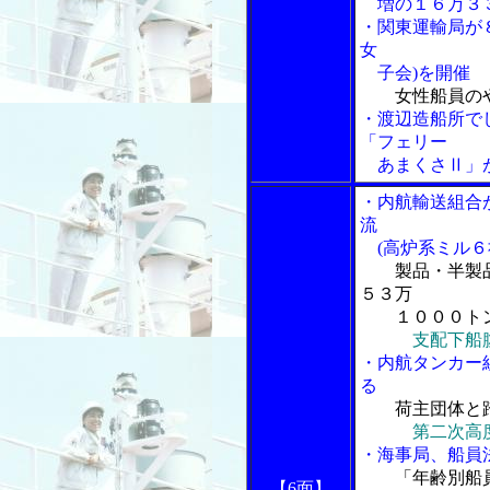
増の１６万３
・関東運輸局が
女
子会)を開催
女性船員の
・渡辺造船所で
「フェリー
あまくさⅡ」
・内航輸送組合
流
(高炉系ミル６
製品・半製
５３万
１０００ト
支配下船
・内航タンカー
る
荷主団体と
第二次高
・海事局、船員
「年齢別船
【6面】