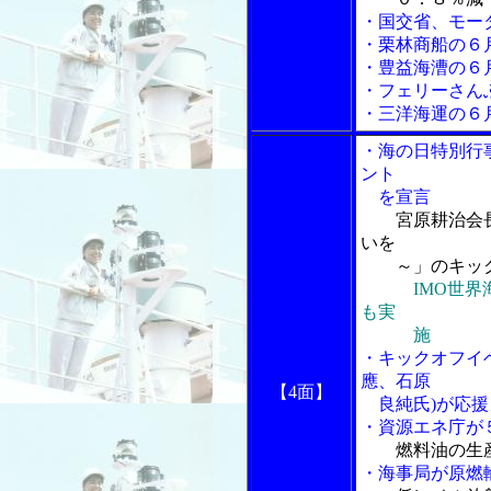
・国交省、モー
・栗林商船の６
・豊益海漕の６
・フェリーさん
・三洋海運の６
・海の日特別行
ント
を宣言
宮原耕治会
いを
～」のキック
IMO世
も実
施
・キックオフイ
應、石原
【4面】
良純氏)が応援
・資源エネ庁が
燃料油の生
・海事局が原燃