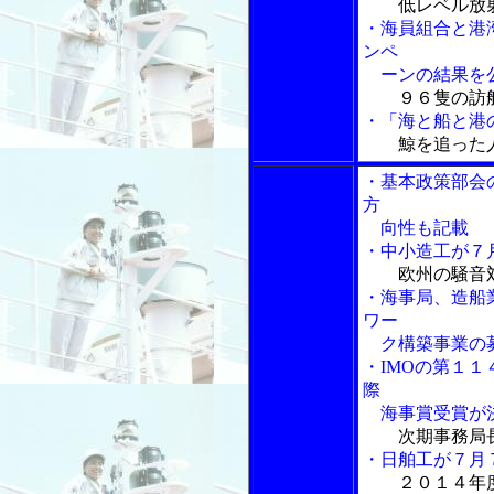
低レベル放
・海員組合と港湾
ンペ
ーンの結果を
９６隻の訪
・「海と船と港の
鯨を追った
・基本政策部会
方
向性も記載
・中小造工が７
欧州の騒音
・海事局、造船
ワー
ク構築事業の
・IMOの第１
際
海事賞受賞が
次期事務局
・日舶工が７月
２０１４年