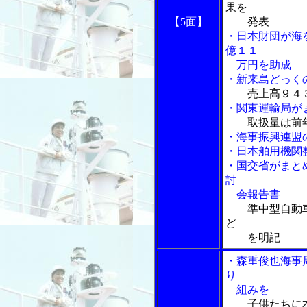
果を
【5面】
発表
・日本財団が海
億１１
万円を助成
・新来島どっく
売上高９４
・関東運輸局が
取扱量は前
・海事振興連盟
・日本舶用機関
・国交省がまと
討
会報告書
準中型自動
ど
を明記
・森重俊也海事
り
組みを
子供たちに