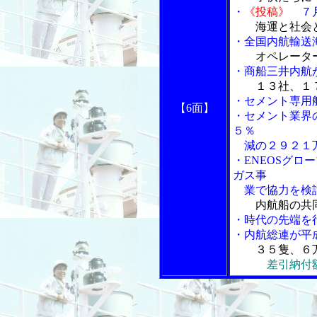
・
《投稿》
７月
海運と社会
・全国内航輸送
オペレータ
・商船三井内航
１３社、１
・セメント専用
【6面】
・セメント業界
５％
減の２９２１
・ENEOSグロ
ガス事
業で協力を検
内航船の共
・時代の先端を
・内航総連が平
３５隻、６
差引納付