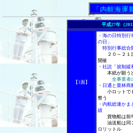
「内航海運新聞
平成27年（20
・海の日特別行
の日」
特別行事総合
２０～２１
開催
・社説「規制緩
本紙が願う
全事業者
【1面】
・日通と栗林商
小ロットで
整う
・内航総連かま
績
貨物船は前
油送船は同２
ロリットル