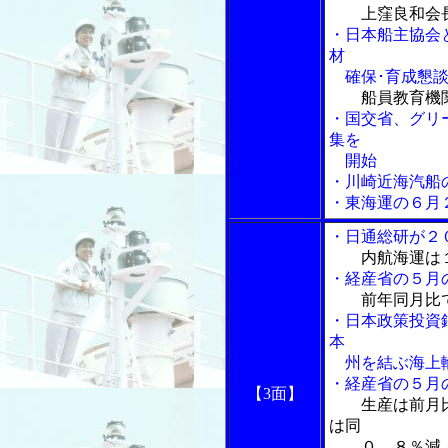
上窪良和会
・日本船主協会
材
確保･育成懇談
船員教育機
・国交省、グリ
集を
開始
・川崎近海汽船
・東海運の６月
・日通総研が２
内航海運は
・経産省の５月
前年同月比
・日本政策投資
本
州を結ぶ海上輸
・経産省の５月
【3面】
生産は前月
は同
０．８％減