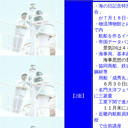
・海の日記念特
合」
が７月１８日～
・物流博物館と
で内
航船を作るイ
・帝国データバ
景気DIは
・海事局、基本
海事思想の
・協同商船、鉄
鋼材専
用船「成秀丸
６月３０日
・名門大洋フェ
【2面】
に三菱重
工業下関で進
１１月末に
・近畿内航船員
校
で出前講座