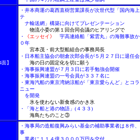
・井本商運の葛西直樹営業課長が次世代型「国内海上
テ
ナ輸送網」構築に向けてプレゼンテーション
物流小委の第１回合同会議のヒアリングで
・
《エッセイ》
宇高連絡船「紫雲丸」の海難事故か
０年
宮本茂・前大型船組合の事務局長
・日本船主協会の朝倉次郎会長が５月２７日に退任会
4面】
海の日の固定化を切に願う
・海事振興連盟が７月３日に若手勉強会開催
・海事振興連盟の一号会員が３３７名に
・東海汽船の東京湾納涼船が「東京愛らんど」とコラ
ニュー
を開発
氷を使わない新食感のかき氷
・「海と船と港の物語」(４３３)
海鳥たちのこと③
・海事局の造船復興みらい基金の補助事業者は８件、
事
業者に１１４億３０００万円を交付