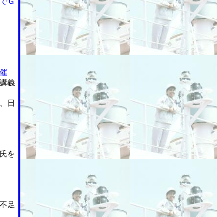
でＧ
催
講義
、日
氏を
不足