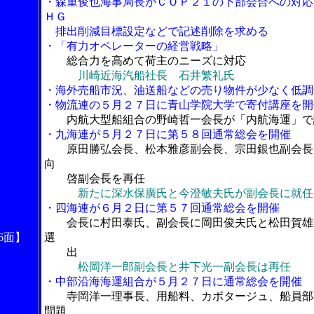
・森重俊也海事局長がＣＯＰ２１の下部会合への対応
ＨＧ
排出削減目標設定などで記述削除を求める
・「有力オペレーターの経営戦略」
総合力を高めて荷主のニーズに対応
川崎近海汽船社長 石井繁礼氏
・海外売船市況、油送船などの売り物件が少なく低調
・物流連の５月２７日に青山学院大学で寄付講座を開
内航大型船組合の野崎哲一会長が「内航海運」で
・九海連が５月２７日に第５８回通常総会を開催
原田勝弘会長、松本雅彦副会長、宗田銀也副会長
向
啓副会長を再任
新たに深水保廣氏と今澄敏夫氏が副会長に就任
・四海連が６月２日に第５７回通常総会を開催
会長に村田泰氏、副会長に岡田俊夫氏と松田賀雄
6面】
選
出
松岡洋一郎副会長と井下光一副会長は再任
・中部沿海海運組合が５月２７日に通常総会を開催
寺岡洋一理事長、用船料、カボタージュ、船員部
問題