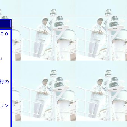
００
」
様の
リン