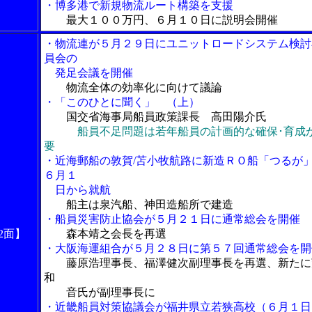
・博多港で新規物流ルート構築を支援
最大１００万円、６月１０日に説明会開催
・物流連が５月２９日にユニットロードシステム検討
員会の
発足会議を開催
物流全体の効率化に向けて議論
・「このひとに聞く」 （上）
国交省海事局船員政策課長 高田陽介氏
船員不足問題は若年船員の計画的な確保･育成
要
・近海郵船の敦賀/苫小牧航路に新造ＲＯ船「つるが
６月１
日から就航
船主は泉汽船、神田造船所で建造
・船員災害防止協会が５月２１日に通常総会を開催
2面】
森本靖之会長を再選
・大阪海運組合が５月２８日に第５７回通常総会を開
藤原浩理事長、福澤健次副理事長を再選、新たに
和
音氏が副理事長に
・近畿船員対策協議会が福井県立若狭高校（６月１日