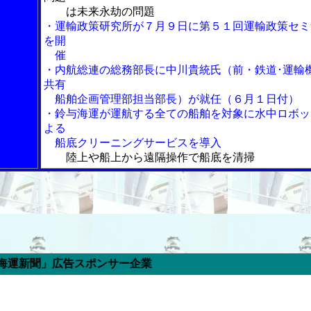
は未来永劫の問題
・運輸政策研究所が７月９日に第５１回運輸政策セミ
を開
催
・内航総連の総務部長に中川貴統氏（前・鉄道･運輸
共有
船舶企画管理部担当部長）が就任（６月１日付）
・鈴与海運が運航する全ての船舶を対象に水中ロボッ
よる
船底クリーニングサービスを導入
陸上や船上から遠隔操作で船底を清掃
スポンサー企業