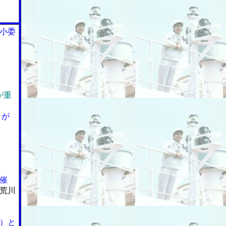
小委
が重
」が
催
荒川
）と