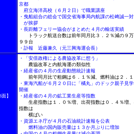
京都
府立海洋高校（６月２日）で職業講座
・曳船組合の総会で国交省海事局内航課の松﨑誠一対
が挨拶
・長距離フェリー協会がまとめた４月の輸送実績
トラック航送台数は前年同月比３．２％減の９万
９９台
・訃報 近藤兼久（元三興海運会長）
・「安倍政権による農協改革に想う」
農協改革と内航海運の類似性
・経産省の４月の生産動態統計速報
前年同月比で粗鋼は６．１％減、燃料油は２．１
・東海汽船が６月２０日に「橘丸」のドック親子見学
開催
3面】
・経産省の４月の鉱工業生産等指数
生産指数は１．０％増、出荷指数は０．４％増、
指数は
横ばい
・資源エネ庁が４月の石油統計速報を公表
燃料油の国内販売量は１３か月ぶりに増加
・中国の４月の粗鋼生産量は減少基調