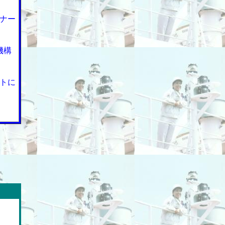
ナー
機構
トに