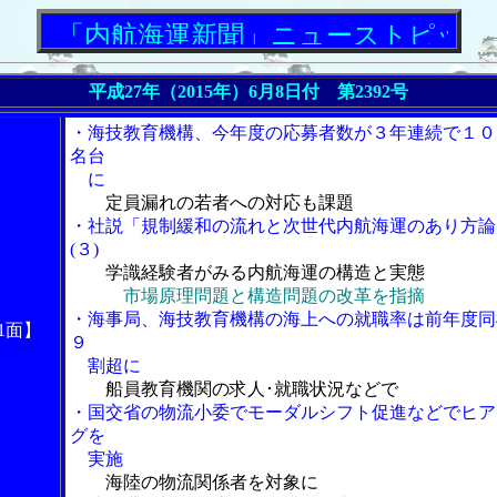
「内航海運新聞」ニューストピックス
平成27年（2015年）6月8日付 第2392号
・海技教育機構、今年度の応募者数が３年連続で１０
名台
に
定員漏れの若者への対応も課題
・社説「規制緩和の流れと次世代内航海運のあり方論
(３)
学識経験者がみる内航海運の構造と実態
市場原理問題と構造問題の改革を指摘
・海事局、海技教育機構の海上への就職率は前年度同
1面】
９
割超に
船員教育機関の求人･就職状況などで
・国交省の物流小委でモーダルシフト促進などでヒア
グを
実施
海陸の物流関係者を対象に