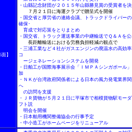
・山縣記念財団が２０１５年山縣勝見賞の受賞者を決
７月２１日に海運クラブで贈呈式を開催
・国交省と厚労省の連絡会議、トラックドライバーの
確保･
育成で対応策をとりまとめ
・国交省、トラック運送事業の中継輸送でＱ＆Ａを公
長距離輸送における労務負担軽減の観点で
・三浦工業など４社がガスエンジンの廃温水の高効率
5面】
コ
ージェネレーションシステムを開発
・日舶工が国際海事展示会「ＩＭＰＡシンガポール」
加
・ＮＫが台湾政府関係者による日本の風力発電業界関
へ
の訪問を支援
・ＪＲ貨物が５月２１日に平塚市で相模貨物駅モーダ
フト説
明会を開催
・日本舶用機関整備協会の行事予定
・中小造工がホームページをリニューアル