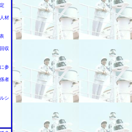
定
人材
表
回収
に参
係者
ルシ