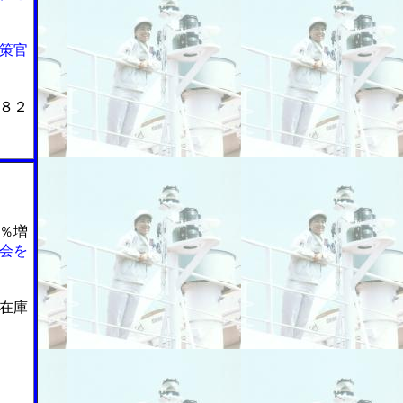
策官
８２
％増
会を
在庫