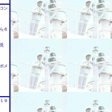
コン
ら６
見
ボメ
１９