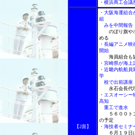
・横浜商工会議
・大阪海運組合
組
みを中間報告
のぼり旗や
める
・長編アニメ映
開始
海員組合も
・宮崎県が海上
・近畿内航船員
学
校で出前講座
永石会長代
・エスオーシー
高知
重工で進水
５６００ト
の予定
【2面】
・海技者セミナ
６月１９日