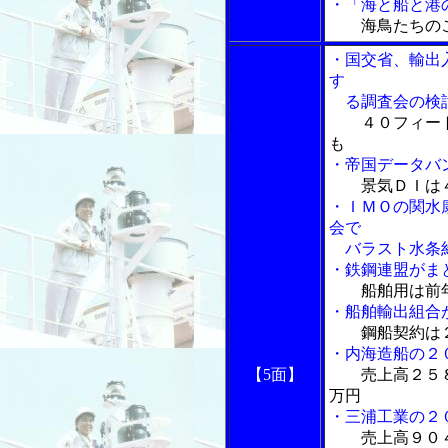
・「海と船と港の
海鳥たちの
・国交省、輸出
す
る調査会の検
４０フィー
も
・帝国データバ
景気ＤＩは
・ＩＭＯの関水
会で
バラスト水条約
・鉄鋼連盟がま
船舶用は前
・船舶輸出組合
鋼船契約は
・内海造船の２
【5面】
売上高２５
万円
・三浦工業の２
売上高９０