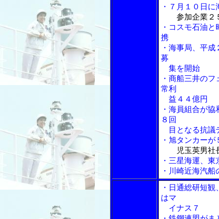
・７月１０日に
参加企業２
・コスモ石油と
携
・海事局、平成
募
集を開始
・商船三井のフ
常利
益４４億円
・海員組合が協
８回
目となる抗議
・旭タンカーが
児玉英男社
・三星海運、東
・川崎近海汽船
・日通総研短観
はマ
イナス７
・鉄鋼連盟がま