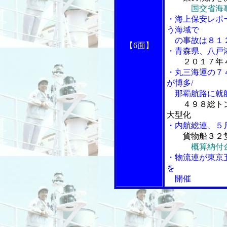
国交省海
・海上保安レポ
う海域で
の事故は８１
【6面】
・青森県、八戸
２０１７年
・丸三海運の７
が博多/
那覇航路に就
４９８総ト
大型化
・内航総連、５
貨物船３２
概算納付
・物流連が東京
を
開催