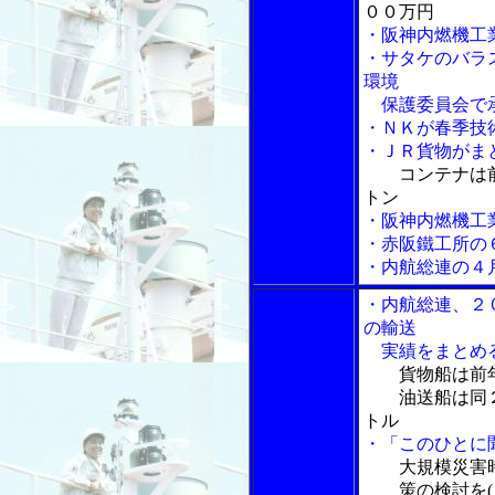
００万円
・阪神内燃機工
・サタケのバラ
環境
保護委員会で
・ＮＫが春季技
・ＪＲ貨物がま
コンテナは
トン
・阪神内燃機工
・赤阪鐵工所の
・内航総連の４
・内航総連、２
の輸送
実績をまとめ
貨物船は前
油送船は同２
トル
・「このひとに
大規模災害
策の検討を(