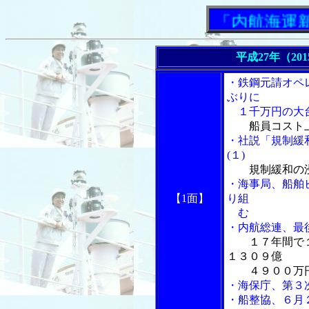
「内航海運新聞」
平成27年（20
・鉄鋼元請オペ
ぶりに
１千万円の大
船員コスト
・社説「規制緩
(１)
規制緩和の
・海事局、船舶
【1面】
り組
む
・内航総連、最
１７年間で
１３０９億
４９００万円
・海保庁、第３
・船整協、６月