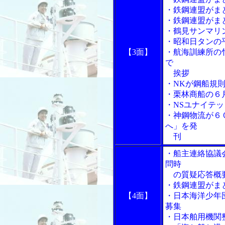
・鉄鋼連盟がま
・鉄鋼連盟がま
・鶴見サンマリ
・昭和日タンの
【3面】
・航海訓練所の
で
挨拶
・NKが鋼船規
・栗林商船の６
・NSユナイテ
・神鋼物流が６
へ」を発
刊
・船主連絡協議
問時
の質疑応答概
・鉄鋼連盟がま
【4面】
・日本海洋少年
募集
・日本舶用機関