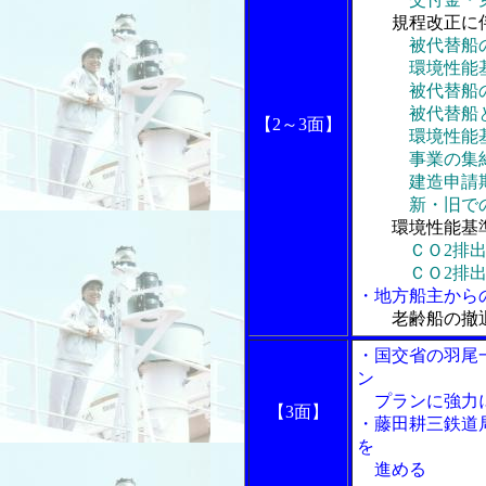
規程改正に
被代替船
環境性能基準
被代替船の取
被代替船と
【2～3面】
環境性能基
事業の集約
建造申請期と
新・旧での実
環境性能基
ＣＯ2排
ＣＯ2排出量
・地方船主から
老齢船の撤
・国交省の羽尾
ン
プランに強力
【3面】
・藤田耕三鉄道
を
進める