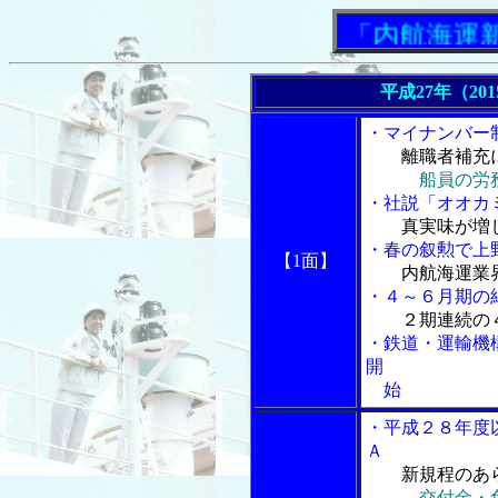
「内航海運新聞」
平成27年（20
・マイナンバー
離職者補充
船員の労
・社説「オオカ
真実味が増
・春の叙勲で上
【1面】
内航海運業
・４～６月期の
２期連続の
・鉄道・運輸機
開
始
・平成２８年度
Ａ
新規程のあ
交付金・