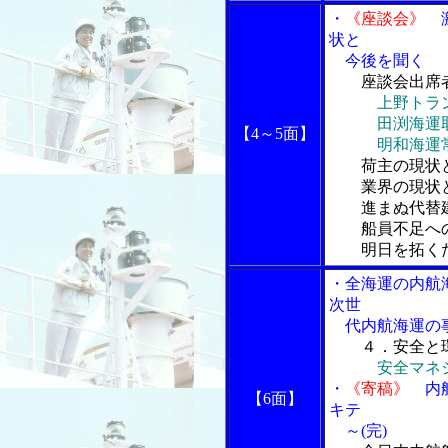
・
《座談会》
激
状と
今後を聞く
座談会出席
上野トラ
田渕海運取締
【4～5面】
明和海運常務
荷主の現状
業界の現状と
進まぬ代替建
船員不足への
明日を拓くた
・全海運の内航
次世
代内航海運の事
４．安全と
安全マネ
・
《寄稿》
内航
【6面】
キテ
～(完)