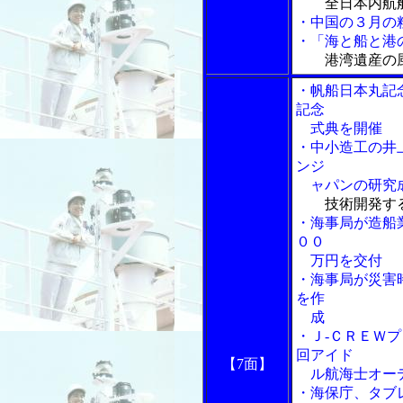
全日本内航
・中国の３月の
・「海と船と港の
港湾遺産の風
・帆船日本丸記
記念
式典を開催
・中小造工の井
ンジ
ャパンの研究
技術開発す
・海事局が造船
００
万円を交付
・海事局が災害
を作
成
・Ｊ-ＣＲＥＷ
回アイド
【7面】
ル航海士オー
・海保庁、タブ