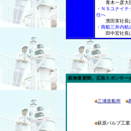
青木一彦大
・ＮＳユナイテ
任へ
濱田実社長
・商船三井内航
田中宏社長
今週の「内航海運新聞」広告スポンサー企業
三浦造船所
萩原バルブ工