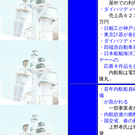
屋外での利
・ダイハツディ
売上高６２
万円
・日舶工が神戸
・東京計器が各
・ダイハツディ
・田端浩自動車
・日本船舶海洋
ヤーへの
応募８作品を
内航船は電
隆丸」
・若年内航船員
備
が急がれる
一部事業者
・内航総連の燃
・国交省、春の
上野孝氏は
褒