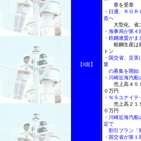
章を受章
・日通、ＲＯＲ
造へ
大型化、省
・海事局が第４
・鉄鋼連盟がま
粗鋼生産は
トン
・国交省、災害
【8面】
業
の募集を開始
・川崎近海汽船
売上高４５
０万円
・ＮＳユナイテ
売上高２１
０万円
・川崎近海汽船
定で
割引プラン「朝
・国交省が第１