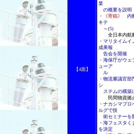
業
の概要を説明
・
《寄稿》
内航
キテ
～(5)
全日本内航
・マリタイムイ
成果報
告会を開催
・海保庁がウェ
ューア
【4面】
ル
・物流審議官部
シ
ステムの構築に
民間物資拠
・ナカシマプロ
ルグで技
術セミナーを
・海フェスタく
を決定