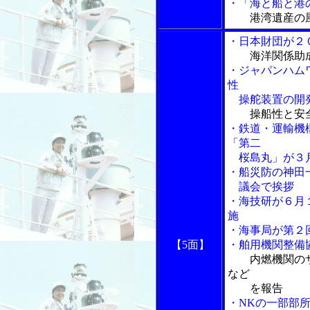
・
「海と船と港の
港湾遺産の
・日本財団が２
海洋関係助
・ジャパンハム
性
操舵装置の開発
操船性と安
・鉄道・運輸機
「第二
桜島丸」が３月
・船災防の神田
議会で挨拶
・海技研が６月
施
・海事局が第２
【5面】
・舶用機関整備
内燃機関の
など
を報告
・NKの一部部