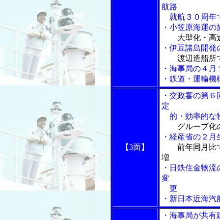
航路
就航３０周年
・小笠原海運の
大型化・高
・伊豆諸島開発
渡辺造船所
・海事局の４月
・鉄道・運輸機
・交政審の第６
定
的・効率的な物
グループ化
・経産省の２月
【3面】
前年同月比
増
・日鉄住金物流
変
更
・新日本近海汽
・海事局が共有