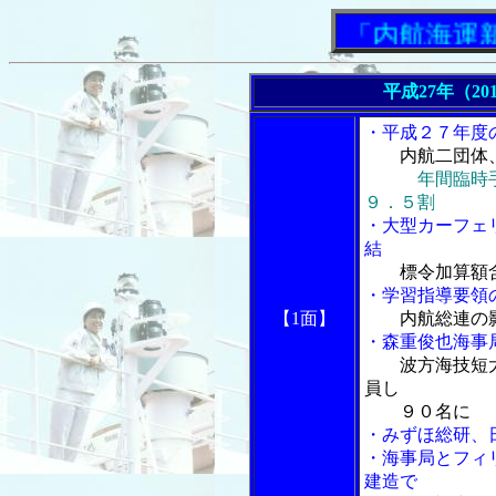
「内航海運新聞」
平成27年（20
・平成２７年度
内航二団体
年間臨時
９．５割
・大型カーフェ
結
標令加算額
・学習指導要領
【1面】
内航総連の
・森重俊也海事
波方海技短
員し
９０名に
・みずほ総研、
・海事局とフィ
建造で