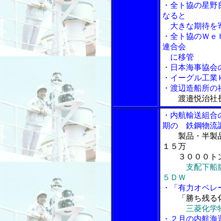
・全ト協の星野
なると
大きな期待を
・全ト協のＷｅ
連合会
に移管
・日本海事協会
・イーグル工業
・渡辺造船所の
渡邉悦治社
・内航輸送組合
期の 鉄鋼物流
製品・半製
１５万
３０００ト
支配下船
５ＤＷ
・「有力オペレ
「勝ち残る
三菱化学
・２月の内航海