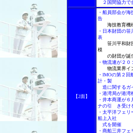
２国間協力で
・船員部会が海
告
海技教育機
・日本財団の笹
表
笹川平和財
模
の財団が誕
・物流連が２０
物流業界イ
・IMOの第２
計・製
造に関するガイ
・港湾局が港湾
【2面】
・井本商運が６
ナの引 き受け
・太平洋フェリ
船上入社
式を開催
・商船三井フェ