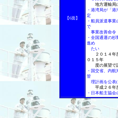
地方運輸局
・港湾局が「港
定
【6面】
・船員派遣事業
で
事業改善命令
・全国通運の杉
進め
たい
２０１４年
０１５年
度の展望で記者
・国交省、内航
管
理計画を公表(
平成２６年
・日本船主協会