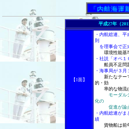
「内航海運新聞」
平成27年（20
・内航総連、平
則
を理事会で正
環境性能基
・社説「オペ１
船員不足問
・海事局が３月
新たなテー
【1面】
的・効
率的な物流(内
モーダル
化の
促進が論
・内航総連がま
績
貨物船は前