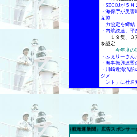
・SECOJが５
・海保庁が災害時
互協
力協定を締結
・内航総連、平
１９隻、３
を認定
今年度の
・ふぇりーさん
・海事振興連盟
・川崎近海汽船
ジメ
ント」に社名変
今週の「内航海運新聞」広告スポンサー企業