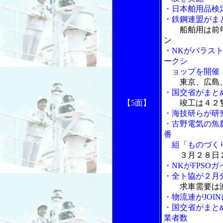
・日本舶用品検
・鉄鋼連盟がま
船舶用は前
ン
・NKがバラス
ークシ
ョップを開催
東京、広島
・国交省がまと
【5面】
竣工は４２
・海技研らが研
・古野電気の魚
番
組「ものづくり
３月２８日
・NKがFPSO
・全ト協が２月
求車需要は
・物流連がJOI
・国交省がまと
業者数