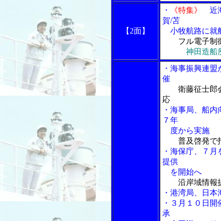
・
《特集》
近海
賀/苫
【2面】
小牧航路に就
フル電子制
神田造船
・海事振興連盟
催
衛藤征士郎
応
・海事局、船内向
７年
度から実施
普及啓発で
・海保庁、７月
提供
を開始へ
沿岸域情報提
・港湾局、日本
・３月１０日開
承