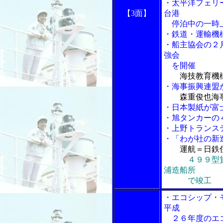
・太平洋フェリ
【3面】
台港
停泊中の一時
・鉄道・運輸機
・船主協会の２
強会
を開催
海技教育機
・海事振興連盟
森重俊也海
・日本製紙が富
・旭タンカーの
・上野トランス
・「わが社の新
運航＝日鉄
４９９型貨
浦造船所
で竣工
・エコシップ・
平成
２６年度のエコ