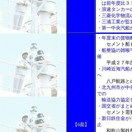
は前年度比３１
・浪速タンカー
・三菱化学物流
・三浦工業が監
・第一中央汽船
・年度末の貨物
セメント船
・船整協の雑喉
催
平成２７年
・川崎近海汽船
へ
八戸航路と
・北九州市が中
での
輸送協力協定
・国交省がまと
セメント需
・新日鉄住金が
【6面】
止
和歌山製鉄