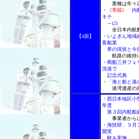
業種は年々
・
《寄稿》
内航
キテ
～(2)
全日本内航
【4面】
・いよぎん地域
客船業
界の現状と今後
航路の維持
・商船三井フェ
洗港で
記念式典
・「海と船と港の
港湾遺産の
・西日本地区小
年度
第３回内航船建
事業者から
・海技研、３月
開実
験を実施