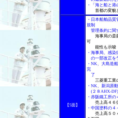
・「海と船と港の
首都の変貌と
・日本船舶品質
規制
管理条約に関す
海事局の斎
可
能性も示唆
・海事局、感染
の一部改正を
・NK、大島造船
完
了
三菱重工業の
・NK、新潟原
(２８AHX-D
・赤阪鐵工所の
売上高４６
【5面】
・中国塗料の４
売上高５０