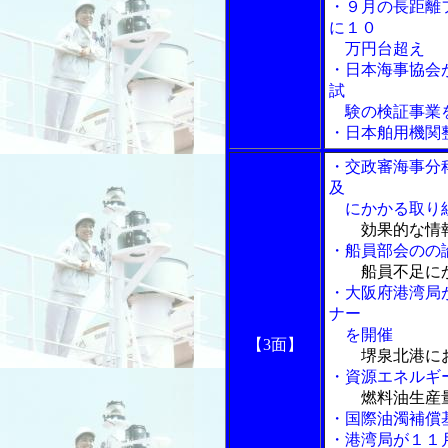
・９月の長距離
に１０
万円台超え
・日本海事協会
試
験の検証事業
・日本舶用機関
・交政審海事分
及
にかかる取り
効果的な情
・船員部会のの
船員不足に
・大阪府港湾局
ナー
を開催
【3面】
堺泉北港に
・資源エネルギ
燃料油生産
・国際油濁補償
・港湾局が１１