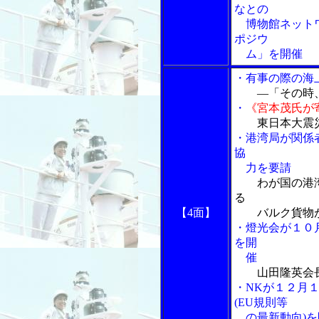
なとの
博物館ネットワ
ポジウ
ム」を開催
・有事の際の海
―「その時
・
《宮本茂氏が
東日本大震
・港湾局が関係
協
力を要請
わが国の港
る
【4面】
バルク貨物
・燈光会が１０
を開
催
山田隆英会
・NKが１２月
(EU規則等
の最新動向)を