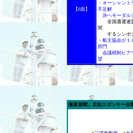
・オーシャント
【6面】
不足解
決へモーダルシ
全国通運連
関
するシンポジ
・船主協会が１
部門
会議税制ヒアリ
望
今週の「内航海運新聞」広告スポンサー企業