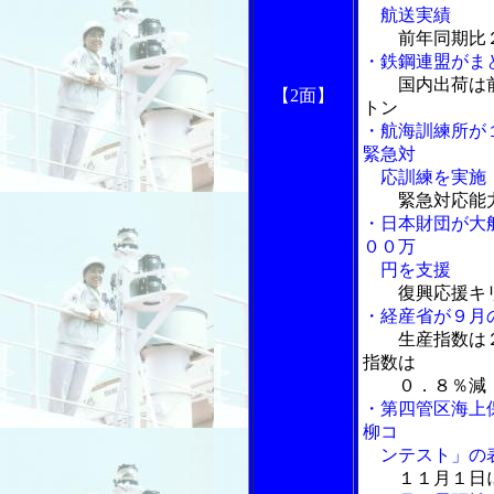
航送実績
前年同期比
・鉄鋼連盟がま
国内出荷は
【2面】
トン
・航海訓練所が
緊急対
応訓練を実施
緊急対応能
・日本財団が大
００万
円を支援
復興応援キ
・経産省が９月
生産指数は２
指数は
０．８％減
・第四管区海上
柳コ
ンテスト」の
１１月１日