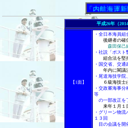
「内航海運新聞」ニ
平成26年（201
・全日本海員組
後継者の確
森田保己
・社説「ポスト
組合法を堅
・国交省、交通
年内に閣議
・尾道海技学院
【1面】
６級海技士
・交政審海事分
等
の一部改正を
来年１月１
・グリーン物流
１３回
目の会議を開