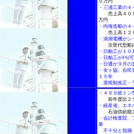
０万円
・三浦工業の４
売上高４０
万円
・内海造船の４
売上高１２
・渦潮電機がシ
次世代型船
・日舶工が１０
・日舶工がFS(
・日通が９月の
・全ト協、自民
１５年
度税制改正・
・４９９総トン
前年度比２
・経産省、エネ
石油供給能
・会計検査院、
果
不十分と指摘