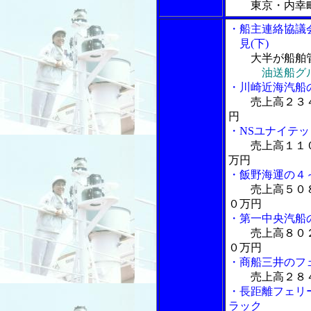
東京・内幸
・船主連絡協議
見(下)
大半が船舶
油送船グ
・川崎近海汽船
売上高２３
円
・NSユナイテ
売上高１１
万円
・飯野海運の４
売上高５０
０万円
・第一中央汽船
売上高８０
０万円
・商船三井のフ
売上高２８
・長距離フェリ
ラック