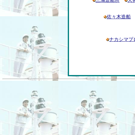
三浦造船所
大
佐々木造船
ナカシマプ