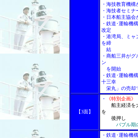
・海技教育機構
・海技者セミナ
・日本船主協会
・鉄道･運輸機
改定
・港湾局、ミャ
を締
結
・商船三井がグ
ン
を開始
・鉄道･運輸機
十三幸
栄丸」の売却で
・
《特別企画》
船主経済を
【3面】
を
後押し
バブル期
・鉄道･運輸機