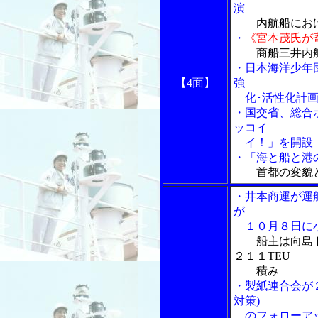
演
内航船にお
・
《宮本茂氏が
商船三井内
・日本海洋少年
【4面】
強
化･活性化計画
・国交省、総合
ッコイ
イ！」を開設
・「海と船と港の
首都の変貌
・井本商運が運
が
１０月８日に小
船主は向島
２１１TEU
積み
・製紙連合会が
対策)
のフォローアッ