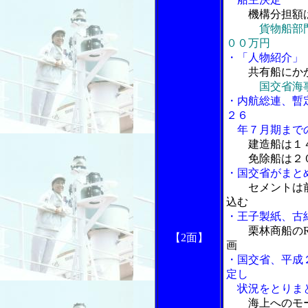
機構分担額
貨物船部
００万円
・「人物紹介」
共有船にか
国交省海
・内航総連、暫
２６
年７月期までの
建造船は１
免除船は２０
・国交省がまと
セメントは
込む
・王子製紙、古
栗林商船の
【2面】
画
・国交省、平成
定し
状況をとりま
海上へのモ