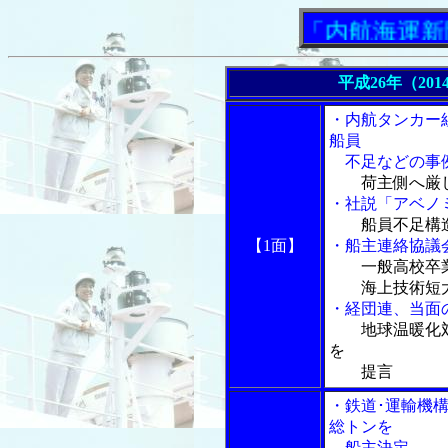
「内航海運新聞」ニ
平成26年（201
・内航タンカー
船員
不足などの事
荷主側へ厳
・社説「アベノ
船員不足構
【1面】
・船主連絡協議
一般高校卒
海上技術短大
・経団連、当面
地球温暖化
を
提言
・鉄道･運輸機
総トンを
船主決定