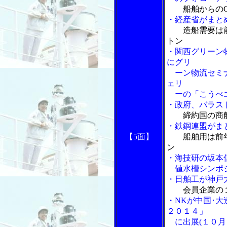
船舶からの
・経産省がまと
造船需要は
トン
・関西グリーン
にグリ
ーン物流セミナ
ェリ
ーの「こうべエ
・政府、バラス
締約国の商
・鉄鋼連盟がま
【5面】
船舶用は前
ン
・海技研の坂本
値水槽シンポジ
・日舶工が神戸
会員企業の
・NKが中国･
２０１４」
に出展(１０月