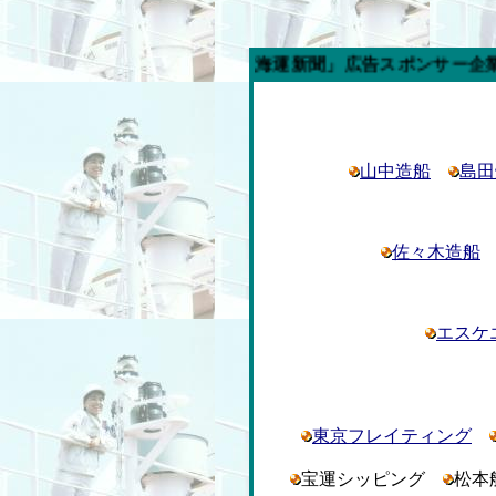
今週の「内航海運新聞」広告スポンサー企業
山中造船
島田
佐々木造船
エスケ
東京フレイティング
宝運シッピング
松本