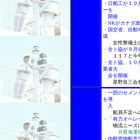
・日舶工が１０
ーを
開催
・NKがカナダ
・国交省、自動
成
女性整備士
・全ト協が９月
１１７と今
・全ト協、１０
業者大
会を開催
星野良三会
・一部のセメン
を導
入
船員不足へ
・「有力オペレ
物流ニーズ
月星海運
・内航貨物船市