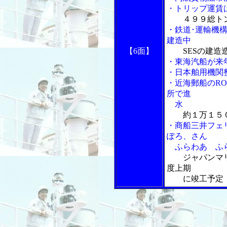
・トリップ運賃
４９９総ト
・鉄道･運輸機
建造中
【6面】
SESの建造
・東海汽船が来
・日本舶用機関
・近海郵船のR
所で進
水
約１万１５
・商船三井フェ
ぽろ、さん
ふらわあ ふら
ジャパンマ
度上期
に竣工予定