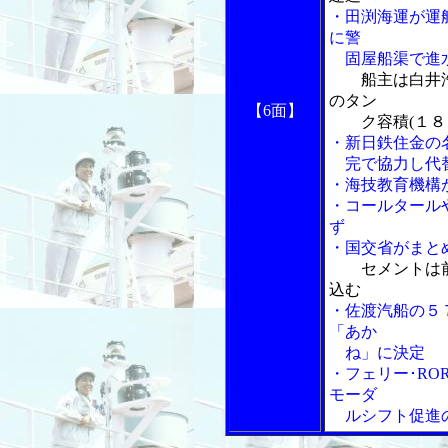
・田渕海運が運
に警
固屋船渠で進
船主は白井
のタン
【6面】
ク容積(１８３
・新日鉄住金の
完で協力し代
・海技教育機構
・コールタール
ず
・国交省がまと
セメントは
込む
・佐渡汽船の５
「あか
ね」に決定
・フェリー･R
モーダ
ルシフト促進