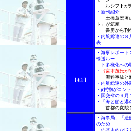
ルシフトが効
・新刊紹介
土橋章宏著
ト」が筑摩
書房から刊
・内航総連の８
表
・海事レポート
輸送ルー
ト多様化への取
・
《宮本茂氏が
海難事故と
【4面】
・内航総連の外
・jr貨物がコン
・国交省の９月
・「海と船と港の
首都の変貌
・海事局、「造
のため
の基本的な取り