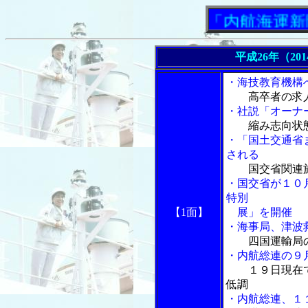
「内航海運新聞」ニ
平成26年（20
・海技教育機構
高卒者の求
・社説「オーナ
縮み志向状
・「国土交通省
される
国交省関連
・国交省が１０
特別
【1面】
展」を開催
・海事局、津波
四国運輸局
・内航総連の９
１９日現在
低調
・内航総連、１