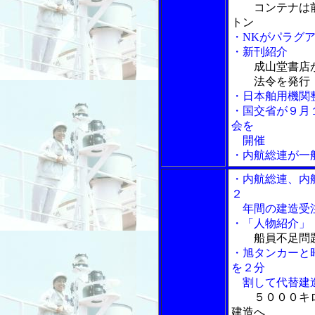
コンテナは
トン
・NKがパラグア
・新刊紹介
成山堂書店
法令を発行
・日本舶用機関
・国交省が９月
会を
開催
・内航総連が一
・内航総連、内
２
年間の建造受
・「人物紹介」
船員不足問
・旭タンカーと
を２分
割して代替建
５０００キ
建造へ