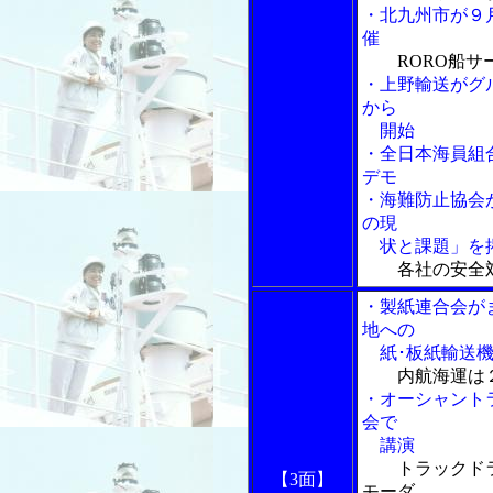
・北九州市が９
催
RORO船
・上野輸送がグ
から
開始
・全日本海員組
デモ
・海難防止協会
の現
状と課題」を
各社の安全
・製紙連合会が
地への
紙･板紙輸送機
内航海運は
・オーシャントラ
会で
講演
トラックド
【3面】
モーダ