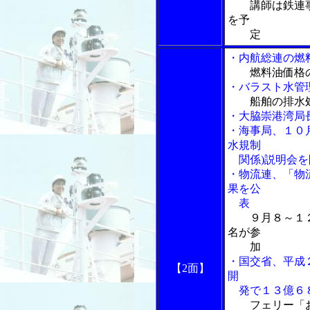
講師は鉄連
を予
定
・内航総連の燃
燃料油価格
・バラスト水管
船舶の排水
・大脇崇港湾局
・海事局、１０
水規制
関係)説明会を
・物流連、「物流
果を公
表
９月８～１
名が参
加
・国交省、平成
【2面】
開
発で１３億６
フェリー「