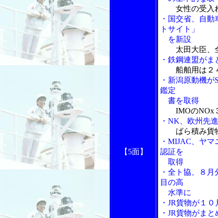
女性の受入
・国交省、自動
トサイト」
を新設
太田大臣、
・鉄鋼連盟がま
船舶用は２
・新潟原動機がS
鑑定
書を取得
IMOのNO
・NK、欧州先
ばら積み貨
・MIJAC、ヤ
【5面】
認証を
取得
・全ト協、８月分
目の高
水準に
・JR貨物が１
・JR貨物がま