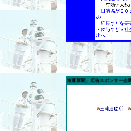
有効求人数
・日港協が２０
の
延長などを要
・鈴与など３社
出へ
今週の「内航海運新聞」広告スポンサー企業
三浦造船所