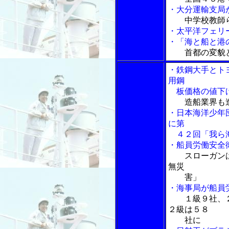
・大分運輸支局
中学校教師
・太平洋フェリ
・「海と船と港の
首都の変貌
・鉄鋼大手とト
用鋼
板価格の値下
造船業界も
・日本海洋少年
に第
４２回「我ら海
・船員労働安全
スローガン
無災
害」
・海事局が船員
１級９社、
２級は５８
社に