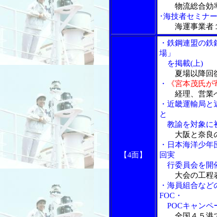
物流総合効
･海技者セミナ
海運事業者
・鉄鋼連盟の鉄
場」
を掲載(上)
夏場以降回
・
《宮本茂氏が
経理、営業
・近畿運輸局と
と
教諭を対象に初
大阪と奈良
・日本海洋少年
【4面】
回実
行委員会を開
大会の工程
・海員組合など
FOC・
POCキャンペ
全国４５港