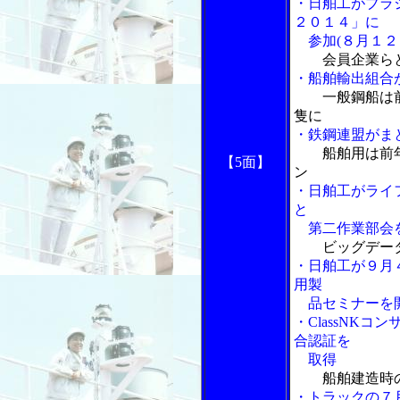
・日舶工がブラ
２０１４」に
参加(８月１２
会員企業ら
・船舶輸出組合
一般鋼船は
隻に
・鉄鋼連盟がま
船舶用は前
【5面】
ン
・日舶工がライ
と
第二作業部会
ビッグデー
・日舶工が９月
用製
品セミナーを
・ClassNK
合認証を
取得
船舶建造時
・トラックの７