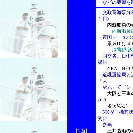
などの要望を踏
・交政審海事分
１日)
内航船員の
内航船員
・帝国データバ
景気DIは
消費税増
・国交省、日中
提供
NEAL-N
・近畿運輸局と
「大
成丸」て゜シッ
大阪と三重
か５
名)が参加
・NKが「機関
究に
参画
【2面】
三井造船のM