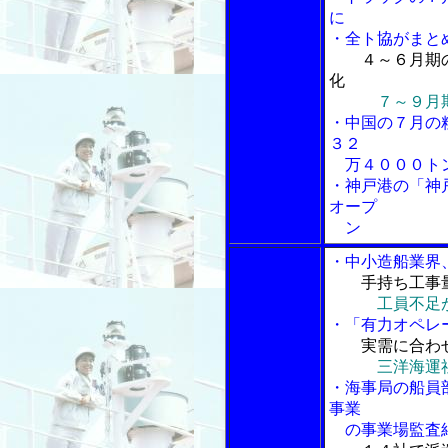
に
・全ト協がまと
４～６月期
化
７～９月
・中国の７月の
３２
万４０００ト
・神戸港の「神
オープ
ン
・中小造船業界
手持ち工事
工員不足
・「有力オペレ
実需に合わ
三洋海運
・海事局の船員
事業
の事業場監査