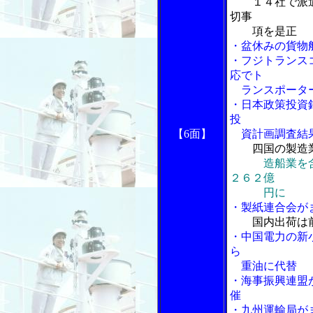
１４社で派
切事
項を是正
・盆休みの貨物
・フジトランス
応でト
ランスポータ
・日本政策投資
投
【6面】
資計画調査結
四国の製造
造船業を
２６２億
円に
・製紙連合会が
国内出荷は
・中国電力の新
ら
重油に代替
・海事振興連盟
催
・九州運輸局が