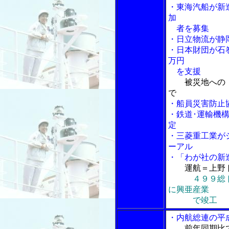
・東海汽船が新
加
者を募集
・日立物流が静
・日本財団が石
万円
を支援
被災地への
で
・船員災害防止
・鉄道･運輸機
定
・三菱重工業が
ーアル
・「わが社の新
運航＝上野
４９９総
に興亜産業
で竣工
・内航総連の平
前年同期比