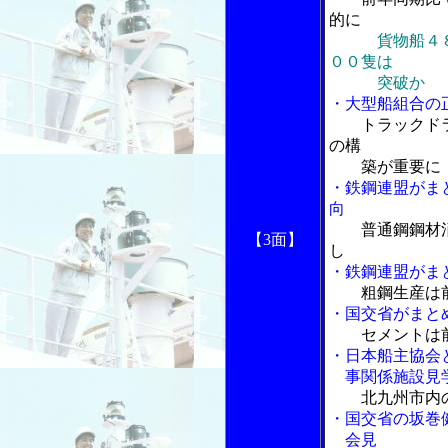
的に
貨物船４
００隻は
突破か
・大型船組合の
トラックド
の構
築が重要に
・鉄鋼連盟がま
向
普通鋼鋼材
【3面】
し
・鉄鋼連盟がま
粗鋼生産は
・国交省がまと
セメントは
・日本船主協会
事関係施設見学
北九州市内
・国交省の坂巻
会見