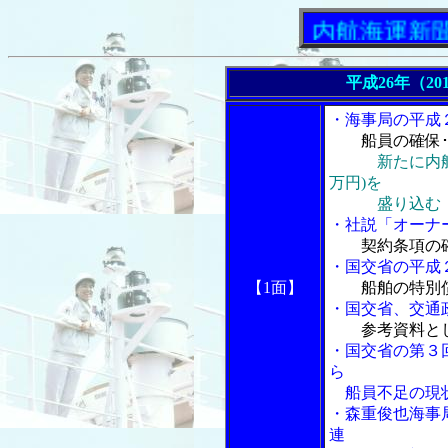
「内航海運新聞」ニュ
平成26年（20
・海事局の平成
船員の確保
新たに内
万円)を
盛り込む
・社説「オーナ
契約条項の
・国交省の平成
【1面】
船舶の特別
・国交省、交通
参考資料と
・国交省の第３
ら
船員不足の現
・森重俊也海事
連