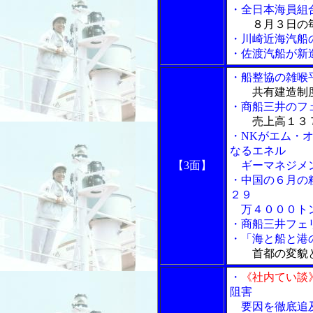
・全日本海員組
８月３日の
・川崎近海汽船
・佐渡汽船が新
・船整協の雑喉
共有建造制
・商船三井のフ
売上高１３
・NKがエム・
なるエネル
【3面】
ギーマネジメン
・中国の６月の
２９
万４０００ト
・商船三井フェ
・「海と船と港の
首都の変貌
・
《社内てい談
阻害
要因を徹底追