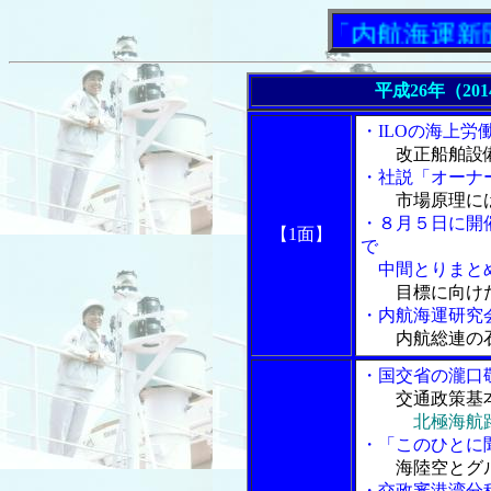
「内航海運新聞」ニ
平成26年（20
・ILOの海上
改正船舶設
・社説「オーナー
市場原理に
・８月５日に開
【1面】
で
中間とりまと
目標に向け
・内航海運研究
内航総連の
・国交省の瀧口
交通政策基
北極海航
・「このひとに
海陸空とグ
・交政審港湾分