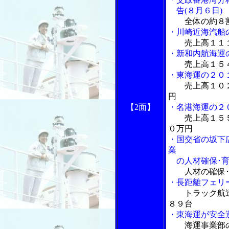
告(８月６日)
全体の約８
・川崎近海汽船
売上高１１
・新和内航海運
売上高１５
・東海運の２０
売上高１０
円
【2面】
・名港海運の２
売上高１５
０万円
・国交省の坂下
業
の人材確保･育
人材の確保
・長距離フェリ
トラック航
８９台
・東海運が安全
海運事業部