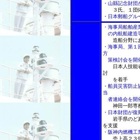
・山縣記念財団
３氏、１団
・日本郵船グル
・海事局船舶産
の内航船建造等
造船分野に
・海事局、第１
方
策検討会を開催
日本人技能
討
を着手
・船員災害防止
当
者連絡会を開催
神田一郎専
・日本財団が復
岩手県のど
を支援
・阪神内燃機工
売上高２３