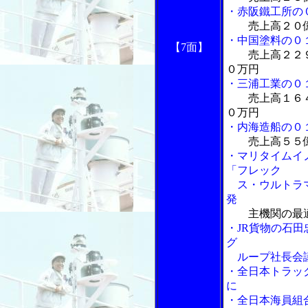
・赤阪鐵工所の
売上高２０
・中国塗料の０
【7面】
売上高２２
０万円
・三浦工業の０
売上高１６
０万円
・内海造船の０
売上高５５
・マリタイムイ
「フレック
ス・ウルトラマ
発
主機関の最
・JR貨物の石
グ
ループ社長会
・全日本トラッ
に
・全日本海員組