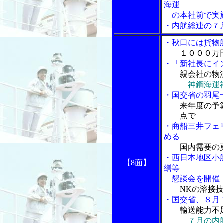
海運
の本社前で実
・内航総連の７
・秋口には貨物
１０００万
・「新社長にイ
親会社の物
神鋼海運
・国交省の羽尾
来年度の予
点で
・商船三井フェ
める
国内需要の
・西日本地区小
【8面】
繕等
懇談会を開催
NKの溶接
・国交省、８月
輸送能力不
７月の内