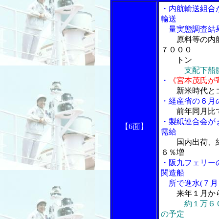
・内航輸送組合
輸送
量実態調査結
原料等の内
７０００
トン
支配下船
・
《宮本茂氏が
新米時代と
・経産省の６月
前年同月比
・製紙連合会が
【6面】
需給
国内出荷、
６％増
・阪九フェリー
関造船
所で進水(７月
来年１月か
約１万６
の予定