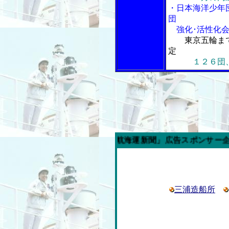
・日本海洋少年
団
強化･活性化会
東京五輪ま
定
１２６団
今週の「内航海運新聞」広告スポンサー企業
三浦造船所