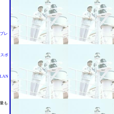
プレ
セスポ
LAN
量も