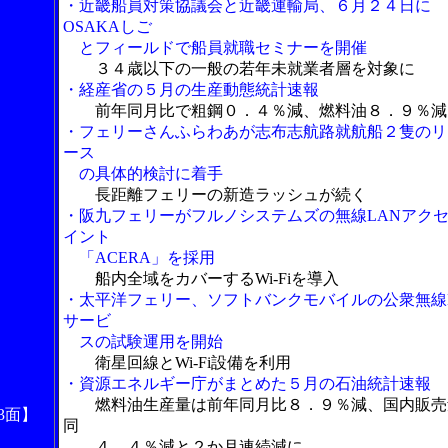
・近畿船員対策協議会と近畿運輸局、６月２４日に
OSAKAしご
とフィールドで船員就職セミナーを開催
３４歳以下の一般の若年未就業者層を対象に
・経産省の５月の生産動態統計速報
前年同月比で粗鋼０．４％減、燃料油８．９％減
・フェリーさんふらわあが志布志航路就航船２隻のリ
ース
の具体的検討に着手
長距離フェリーの新造ラッシュが続く
・阪九フェリーがフルノシステムズの無線LANアク
イント
「ACERA」を採用
船内全域をカバーするWi-Fiを導入
・太平洋フェリー、ソフトバンクモバイルの公衆無線
サービ
スの試験運用を開始
衛星回線とWi-Fi設備を利用
・資源エネルギー庁がまとめた５月の石油統計速報
燃料油生産量は前年同月比８．９％減、国内販売
3面】
同
４．４％減と２か月連続減に