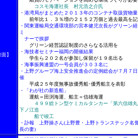
コスモ海運社長 村元浩之介氏
・港湾局がまとめた２０１３年のコンテナ取扱貨物量
前年比１．３％増の２１５２万個と過去最高を記
・関東運輸局交通環境部の宮本健児次長がグリーン経
ミ
ナーで挨拶
グリーン経営認証制度のさらなる活用を
・海技者セミナー福岡の開催結果
2面】
学生ら２０２名が参加し保留が１９名出る
・海事振興連盟の一号会員が３０３名に
・上野グループ海上安全推進会の定例総会が７月７日
催
平成２５年度無事故優秀船･優秀船主を表彰
・「わが社の新造船」
運航＝田渕海運、船主＝信雄海運
４９９総トン型ケミカルタンカー「第六信雄丸
下ノ江造
船で竣工
・訃報 上野操さん(上野豊・上野トランステック名
長の妻)