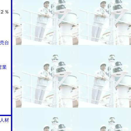
２％
売台
営業
人材