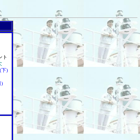
ント
欠
下)
)