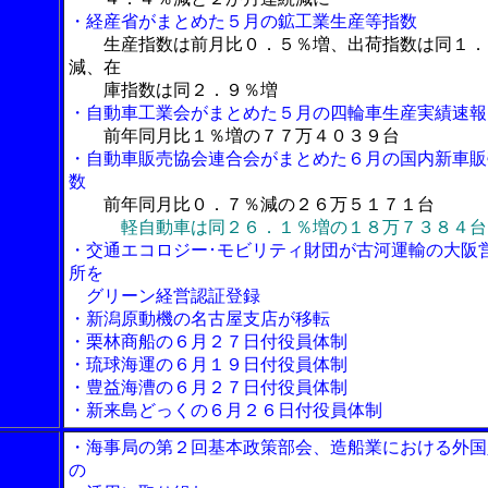
・経産省がまとめた５月の鉱工業生産等指数
生産指数は前月比０．５％増、出荷指数は同１．
減、在
庫指数は同２．９％増
・自動車工業会がまとめた５月の四輪車生産実績速報
前年同月比１％増の７７万４０３９台
・自動車販売協会連合会がまとめた６月の国内新車販
数
前年同月比０．７％減の２６万５１７１台
軽自動車は同２６．１％増の１８万７３８４台
・交通エコロジー･モビリティ財団が古河運輸の大阪
所を
グリーン経営認証登録
・新潟原動機の名古屋支店が移転
・栗林商船の６月２７日付役員体制
・琉球海運の６月１９日付役員体制
・豊益海漕の６月２７日付役員体制
・新来島どっくの６月２６日付役員体制
・海事局の第２回基本政策部会、造船業における外国
の