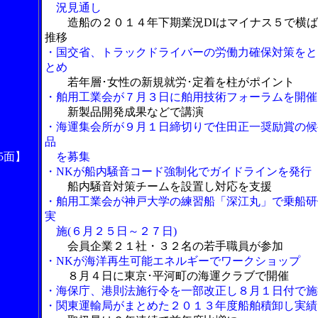
況見通し
造船の２０１４年下期業況DIはマイナス５で横
推移
・国交省、トラックドライバーの労働力確保対策をと
とめ
若年層･女性の新規就労･定着を柱がポイント
・舶用工業会が７月３日に舶用技術フォーラムを開催
新製品開発成果などで講演
・海運集会所が９月１日締切りで住田正一奨励賞の候
品
5面】
を募集
・NKが船内騒音コード強制化でガイドラインを発行
船内騒音対策チームを設置し対応を支援
・舶用工業会が神戸大学の練習船「深江丸」で乗船研
実
施(６月２５日～２７日)
会員企業２１社・３２名の若手職員が参加
・NKが海洋再生可能エネルギーでワークショップ
８月４日に東京･平河町の海運クラブで開催
・海保庁、港則法施行令を一部改正し８月１日付で施
・関東運輸局がまとめた２０１３年度船舶積卸し実績