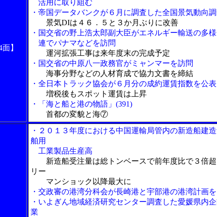
活用に取り組む
・帝国データバンクが６月に調査した全国景気動向調
景気DIは４６．５と３か月ぶりに改善
・国交省の野上浩太郎副大臣がエネルギー輸送の多様
連でパナマなどを訪問
4面】
運河拡張工事は来年度末の完成予定
・国交省の中原八一政務官がミャンマーを訪問
海事分野などの人材育成で協力文書を締結
・全日本トラック協会が６月分の成約運賃指数を公表
増税後もスポット運賃は上昇
・
「海と船と港の物語」(391)
首都の変貌と海⑦
・２０１３年度における中国運輸局管内の新造船建造
舶用
工業製品生産高
新造船受注量は総トンベースで前年度比で３倍超
リー
マンショック以降最大に
・交政審の港湾分科会が長崎港と宇部港の港湾計画を
・いよぎん地域経済研究センター調査した愛媛県内企
業