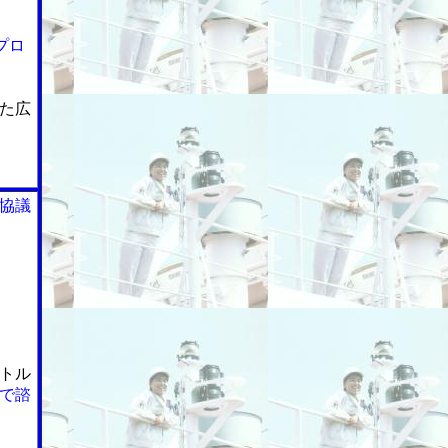
プロ
た広
協議
トル
で諮