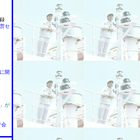
録
営セ
に開
」が
誉会