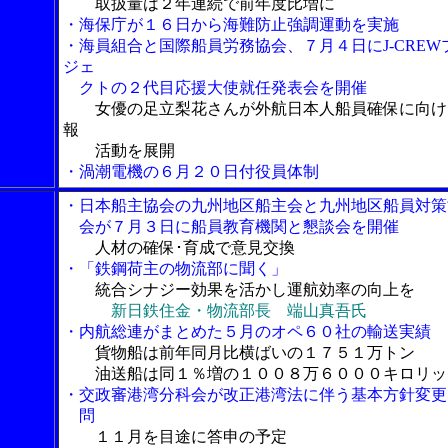
取扱量は２年連続で前年度比増に
・海保庁が１６日から海難防止強調運動を実施
・海員組合と国際船員労務協会、７月４日にJ-CREW
ジェ
クトの２代目応援大使就任発表会を開催
女優の足立梨花さんが外航日本人船員確保に向け
報
活動を展開
・渦潮電機の６月２０日付役員体制
・日本船主協会の九州地区船主会と九州地区船員対策
会が７月３日に船員教育機関と懇談会を開催
人材の確保･育成で意見交換
・「鉄鋼荷主の物流部に聞く」
統合シナジー効果を活かし運航効率の向上を
新日鉄住金・物流部長 端山真吾氏
・内航総連がまとめた５月のオペ６０社の輸送実績
貨物船は前年同月比横ばいの１７５１万トン
油送船は同１％増の１００８万６０００キロリッ
・交政審港湾分科会が改正港湾法に伴う基本方針変更
問
１１月を目途に答申の予定