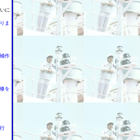
ばいに
りま
補作
修を
行