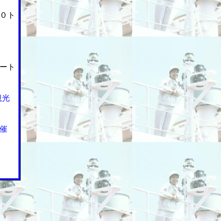
０ト
ート
観光
催