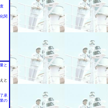
査
化関
量と
えと
了承
業の