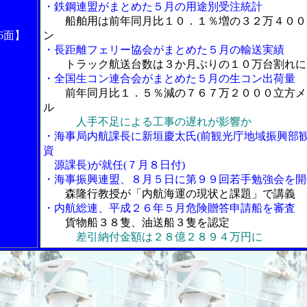
・鉄鋼連盟がまとめた５月の用途別受注統計
船舶用は前年同月比１０．１％増の３２万４００
6面】
ン
・長距離フェリー協会がまとめた５月の輸送実績
トラック航送台数は３か月ぶりの１０万台割れに
・全国生コン連合会がまとめた５月の生コン出荷量
前年同月比１．５％減の７６７万２０００立方メ
ル
人手不足による工事の遅れが影響か
・海事局内航課長に新垣慶太氏(前観光庁地域振興部
資
源課長)が就任(７月８日付)
・海事振興連盟、８月５日に第９９回若手勉強会を開
森隆行教授が「内航海運の現状と課題」で講義
・内航総連、平成２６年５月危険贈答申請船を審査
貨物船３８隻、油送船３隻を認定
差引納付金額は２８億２８９４万円に