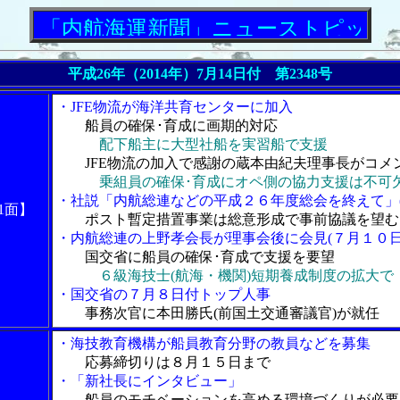
内航海運新聞」ニューストピックス
平成26年（2014年）7月14日付 第2348号
・JFE物流が海洋共育センターに加入
船員の確保･育成に画期的対応
配下船主に大型社船を実習船で支援
JFE物流の加入で感謝の蔵本由紀夫理事長がコメ
乗組員の確保･育成にオペ側の協力支援は不可
・社説「内航総連などの平成２６年度総会を終えて」(
1面】
ポスト暫定措置事業は総意形成で事前協議を望む
・内航総連の上野孝会長が理事会後に会見(７月１０日
国交省に船員の確保･育成で支援を要望
６級海技士(航海・機関)短期養成制度の拡大で
・国交省の７月８日付トップ人事
事務次官に本田勝氏(前国土交通審議官)が就任
・海技教育機構が船員教育分野の教員などを募集
応募締切りは８月１５日まで
・「新社長にインタビュー」
船員のモチベーションを高める環境づくりが必要