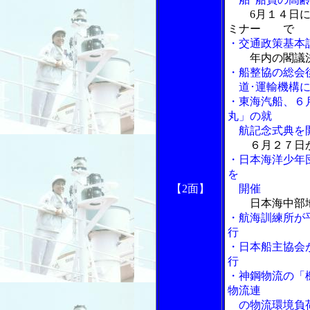
6月１４日
ミナー で
・交通政策基本
年内の閣議
・船整協の総会
道･運輸機構に
・東海汽船、６
丸」の就
航記念式典を
６月２７日
・日本海洋少年
を
【2面】
開催
日本海中部
・航海訓練所が
行
・日本船主協会
行
・神鋼物流の「
物流連
の物流環境負荷