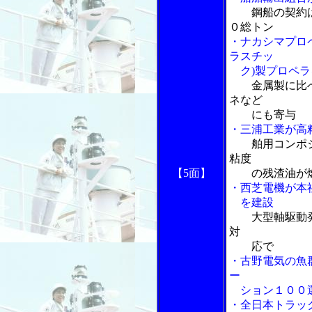
鋼船の契約
０総トン
・ナカシマプロ
ラスチッ
ク)製プロペラ
金属製に比
ネなど
にも寄与
・三浦工業が高
舶用コンポ
粘度
【5面】
の残渣油が燃
・西芝電機が本
を建設
大型軸駆動
対
応で
・古野電気の魚
ー
ション１００
・全日本トラッ