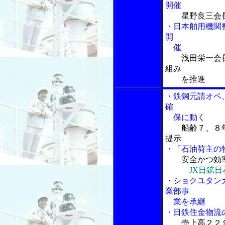
開催
星野良三会
・日本舶用機関
開
催
浅田栄一会
組み
を推進
・鉄鋼元請オペ
確
保に動く
船齢７、８
提示
・「石油荷主の
安全かつ効
JX日鉱
・ショクユタン
業部事
業を承継
・日鉄住金物流
売上高２２