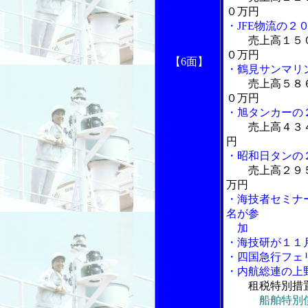
０万円
・JFE物流の２
売上高１５
０万円
【6面】
・鶴見サンマリ
売上高５８
０万円
・旭タンカーの
売上高４３
円
・昭和日タンの
売上高２９
万円
・海技者セミナ
名が参
加
・海技研が１１
・四国急行フェ
・内航総連の上
租税特別措
船舶特別