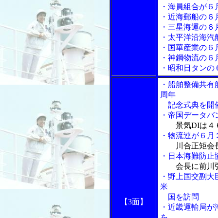
・海員組合が６
・近海郵船の６
・三星海運の６
・太平洋沿海汽
・国華産業の６
・神鋼物流の６
・昭和日タンの
・船舶整備共有
周年
記念式典を開
・帝国データバ
景気DIは
・物流連が６月
川合正矩会
・日本海難防止
会長に前川
・野上国交副大
米
国を訪問
【3面】
・近畿運輸局が
を