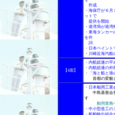
作成
・海保庁が６月
ットで
提供を開始
・港湾局が港湾
・東海タンカー
を作
詞
・日本ペイント
・川崎近海汽船
・内航総連の平
・内航総連の外
【4面】
・
「海と船と港の物
首都の変貌
・日本舶用工業
中島基善会
す
舶用業務
・中小型造工の
・船舶輸出組合