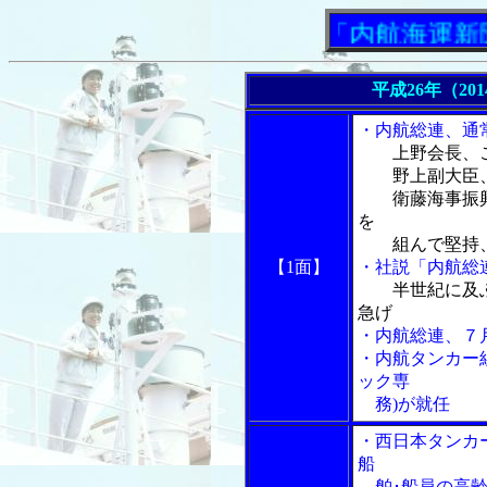
「内航海運新聞」ニ
平成26年（20
・内航総連、通
上野会長、
野上副大臣、
衛藤海事振興
を
組んで堅持、
【1面】
・社説「内航総
半世紀に及
急げ
・内航総連、７
・内航タンカー
ック専
務)が就任
・西日本タンカ
船
舶･船員の高齢