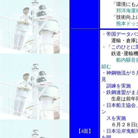
「環境にも
邦洋海運
「技術向上
熊本ドッ
・帝国データバ
運輸・倉庫
・「このひとに聞
鉄道･運輸
船内騒音
組む
・神鋼物流が５
見
訓練を実施
・鉄鋼連盟がま
生産は前年
・日本船主協会
ン
スを実施
６月２８日(
【4面】
・日本沿岸曳船
を開