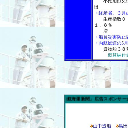
小比加恒久
惧
・経産省、３月
生産指数０
１．８％
増
・船員災害防止
・内航総連の5
貨物船３８
概算納付
今週の「内航海運新聞」広告スポンサー企業
山中造船
島田