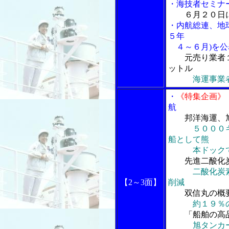
・海技者セミナ
６月２０日
・内航総連、地
５年
４～６月)を公
元売り業者
ットル
海運事業
・
《特集企画》
航
邦洋海運、
５０００
船として熊
本ドックで
先進二酸化
二酸化炭
【2～3面】
削減
双信丸の概
約１９％
「船舶の高
旭タンカ