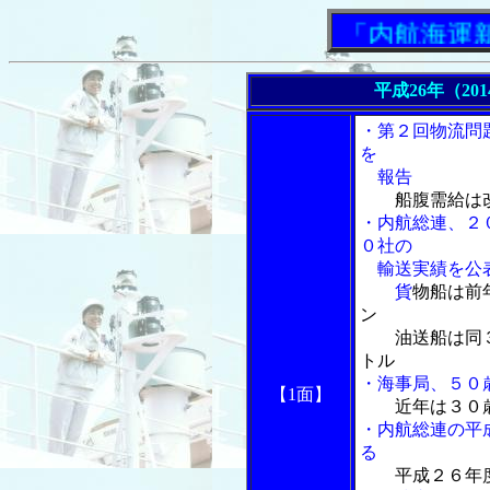
「内航海運新聞」
平成26年（20
・第２回物流問
を
報告
船腹需給は
・内航総連、２
０社の
輸送実績を公
貨
物船は前
ン
油送船は同３
トル
・海事局、５０
【1面】
近年は３０
・内航総連の平
る
平成２６年