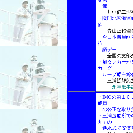
催
川中健二理
・関門地区海運
催
青山正裕理
・全日本海員組
抗
議デモ
全国の支部
・旭タンカーが
カーグ
ループ船主総
三浦照輝船
永年無事
・IMOの第１
船員
の公正な取り
・三浦造船所で
丸」の
進水式で安倍首