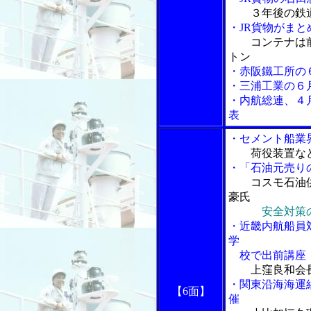
３年後の鉄道
・JR貨物がま
コンテナは
トン
・赤阪鐵工所の
・三浦工業の６
・内航総連、４
表
・セメント船業
荷役装置な
・「石油元売り
コスモ石油
豪氏
安全対策
・近畿内航船員
学
校で出前講座
上窪良和会
・関東沿海海運
【6面】
催