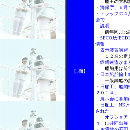
船主の大和
・海保庁、６月
・トラックの４
会で
説明
前年同月比
・SECOJがE
情報
表示装置講習
１２名の定
・鉄鋼連盟がま
船舶用は前
【5面】
・日本船舶輸出
一般鋼船の
・日舶工、船舶
２０１４」
展示会に参加(
・日舶工、NK
された
「オフショア・
４」に共同出展
・JR貨物の石