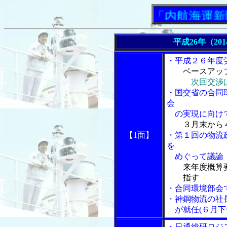
「内航海運新聞」ニ
平成26年（20
・平成２６年度
ベースアップ
次回交渉
・国交省の合同
会
の実現に向け
３月末から
【1面】
・第１回の物流
を
めぐって議論
来年度概算
指す
・合同環境部会
・神鋼物流の社
が就任(６月下
・日通総研ロジ