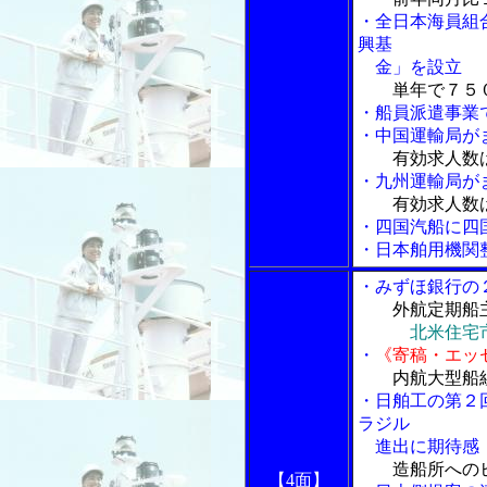
・全日本海員組
興基
金」を設立
単年で７５
・船員派遣事業
・中国運輸局が
有効求人数
・九州運輸局が
有効求人数
・四国汽船に四
・日本舶用機関
・みずほ銀行の
外航定期船
北米住宅
・
《寄稿・エッ
内航大型船
・日舶工の第２
ラジル
進出に期待感
造船所への
【4面】