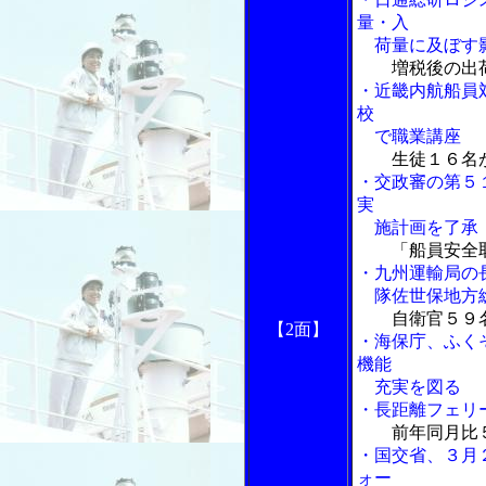
量・入
荷量に及ぼす影
増税後の出荷
・近畿内航船員
校
で職業講座
生徒１６名が
・交政審の第５
実
施計画を了承
「船員安全
・九州運輸局の
隊佐世保地方総
自衛官５９
【2面】
・海保庁、ふく
機能
充実を図る
・長距離フェリ
前年同月比
・国交省、３月
ォー