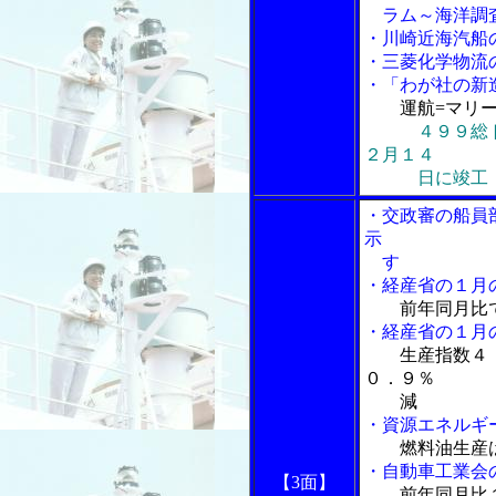
ラム～海洋調査
・川崎近海汽船
・三菱化学物流
・「わが社の新
運航=マリ
４９９総
２月１４
日に竣工
・交政審の船員
示
す
・経産省の１月
前年同月比
・経産省の１月
生産指数４
０．９％
減
・資源エネルギ
燃料油生産
・自動車工業会
【3面】
前年同月比