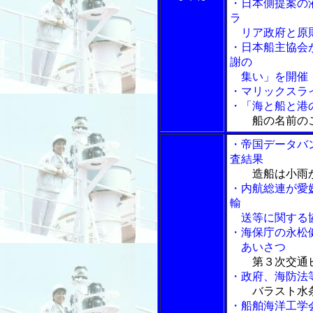
・日本側提案の
ラ
リア政府と原
・日本船主協会
謝の
集い」を開催
・マリックスラ
・「海と船と港の
船の名前の
・帝国データバ
査結果
造船は小雨
・内航総連が愛
輸
送等に関する
・海保庁の永松
あいさつ
第３次交通
・政府、海防法
バラスト水
・船舶海洋工学