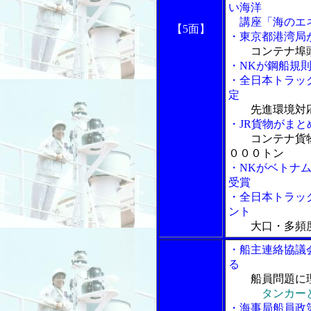
い海洋
講座「海のエネ
【5面】
・東京都港湾局
コンテナ埠
・NKが鋼船規
・全日本トラッ
定
先進環境対
・JR貨物がま
コンテナ貨
０００トン
・NKがベトナ
受賞
・全日本トラッ
ント
大口・多頻
・船主連絡協議
る
船員問題に
タンカー
・海事局船員政