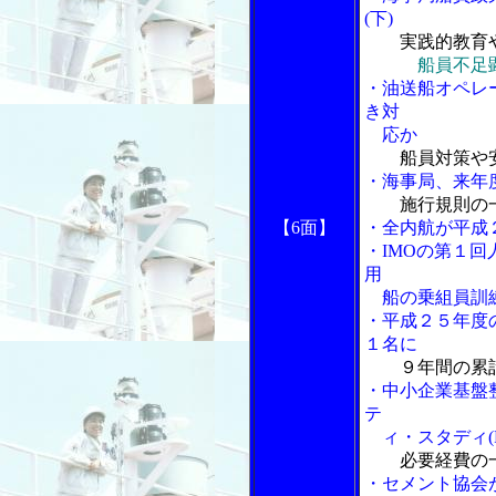
(下)
実践的教育
船員不足
・油送船オペレ
き対
応か
船員対策や
・海事局、来年
施行規則の
【6面】
・全内航が平成
・IMOの第１
用
船の乗組員訓
・平成２５年度
１名に
９年間の累
・中小企業基盤
テ
ィ・スタディ(F
必要経費の
・セメント協会