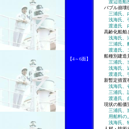
渡辺造船所社
バブル崩壊
三浦氏、
浅海氏、引当
渡邉氏 内航
高齢化船舶
浅海氏、
三浦氏、船員
渡邉氏、コス
船種別建造
【4～6面】
三浦氏、
浅海氏、近年
渡邉氏、引き
新暫定措置
浅海氏、
三浦氏、設計
渡邉氏、自社
現状の船価
三浦氏、
用船料の上昇
浅海氏、物価
人材・技術