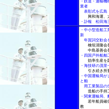
・鉄道・運輸機
業者
表彰式を広島
興和海運、
・訃報 松田海
・中小型造船工
新
年賀詞交歓会
檜垣清隆会
中島基善会長
・四国戸外船舶
効率生産を
・海技研の茂里
引き続き所
・中国運輸局が
と舶
用工業製品の
造船の手持
・関東運輸局、
若年船員確
教