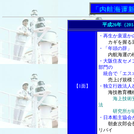
「内航海運新聞」
平成26年（20
・再生か衰退か
カギを握る
・「年頭の辞」
内航海運の
・大阪住友セメ
部門の
統合で「エスオ
売上げ規模
【1面】
・独立行政法人
海技教育機
海上技術
法
研究所が
・日本船主協会
朝倉次郎会
リバイ