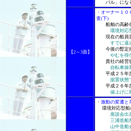
バル」になる
・オーナー１０
査(下)
船舶の高齢
環境対応
現在の船員
すでに逼
今後の暫定
【2～3面】
やむを得
貴社の経営
自転車操
平成２５年
据置状態
平成２６年度
値上げに
・激動の変遷と
環境対応型船
座談会出
三浦造船
山中造船会