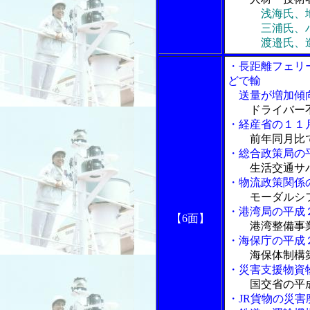
浅海氏、
三浦氏、ハロ
渡邉氏、造船
・長距離フェリ
どで輸
送量が増加傾
ドライバー
・経産省の１１
前年同月比
・総合政策局の
生活交通サ
・物流政策関係
モーダルシ
・港湾局の平成
【6面】
港湾整備事
・海保庁の平成
海保体制構
・災害支援物資
国交省の平
・JR貨物の災