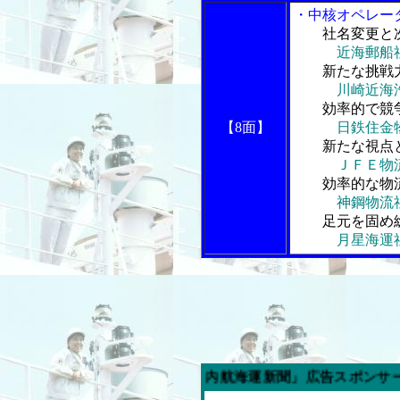
・中核オペレー
社名変更と
近海郵船
新たな挑戦力
川崎近海
効率的で競争
【8面】
日鉄住金
新たな視点と
ＪＦＥ物
効率的な物流
神鋼物流
足元を固め総
月星海運
今週の「内航海運新聞」広告スポンサー企業