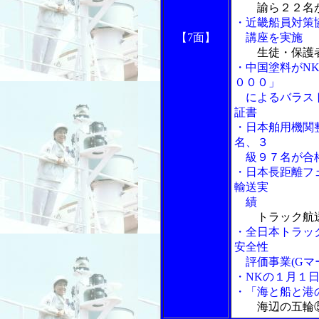
諭ら２２名
・近畿船員対策
【7面】
講座を実施
生徒・保護
・中国塗料がN
０００」
によるバラスト
証書
・日本舶用機関
名、３
級９７名が合
・日本長距離フ
輸送実
績
トラック航
・全日本トラッ
安全性
評価事業(Gマ
・NKの１月１
・「海と船と港の
海辺の五輪