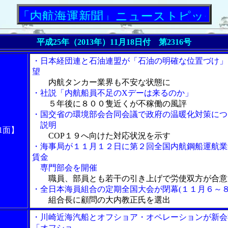
航海運新聞」ニューストピックス
平成25年（2013年）11月18日付 第2316号
・日本経団連と石油連盟が「石油の明確な位置づけ」
望
内航タンカー業界も不安な状態に
・社説「内航船員不足のXデーは来るのか」
５年後に８００隻近くが不稼働の風評
・国交省の環境部会合同会議で政府の温暖化対策につ
説明
1面】
COP１９へ向けた対応状況を示す
・海事局が１１月１２日に第２回全国内航鋼船運航業
賃金
専門部会を開催
職員、部員とも若干の引き上げで労使双方が合意
・全日本海員組合の定期全国大会が閉幕(１１月６～８
組合長に顧問の大内教正氏を選出
・川崎近海汽船とオフショア・オペレーションが新会
「オフショ