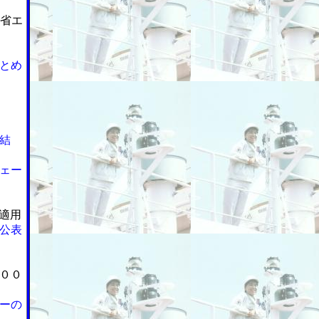
の省エ
とめ
結
ェー
適用
公表
００
ーの