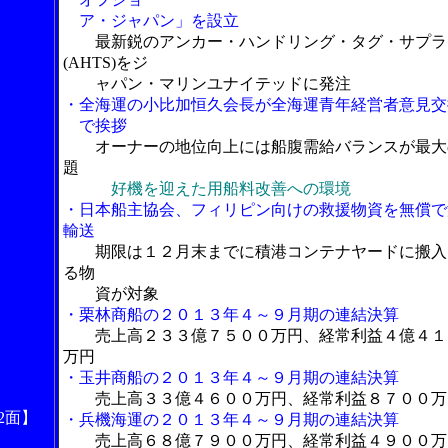
ア・ジャパン」を設立
最新鋭のアンカー・ハンドリング・タグ・サプラ
(AHTS)をジ
ャパン・マリンユナイテッドに発注
・全海運の小比加恒久会長が全海運青年経営者意見交
で挨拶
オーナーの地位向上には船腹需給バランスが最大
題
好機を迎えた用船料改善への環境
・日本船主協会、フィリピン向けの救援物資を無償で
輸送
期限は１２月末までに積港コンテナヤードに搬入
る物
資が対象
・栗林商船の２０１３年４～９月期の連結決算
売上高２３３億７５００万円、経常利益４億４１
万円
・玉井商船の２０１３年４～９月期の連結決算
売上高３３億４６００万円、経常利益８７００万
2面】
・兵機海運の２０１３年４～９月期の連結決算
売上高６８億７９００万円、経常利益４９００万