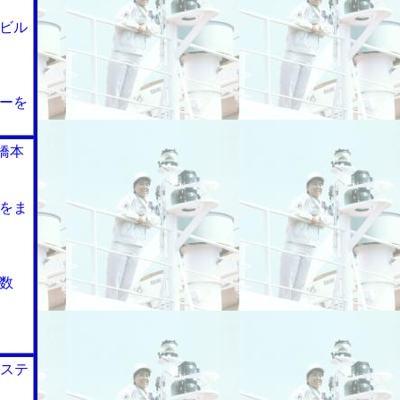
ビル
ーを
橋本
をま
数
システ