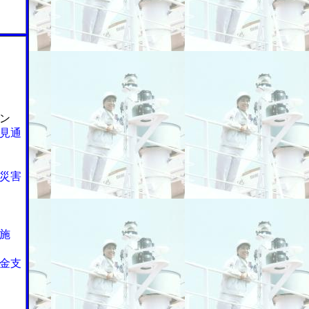
ン
見通
上災害
施
金支