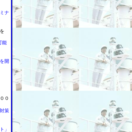
ミナ
を
可能
を開
００
対策
ト」