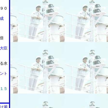
９０
成
倍
大臣
る水
ント
１５
は瀕