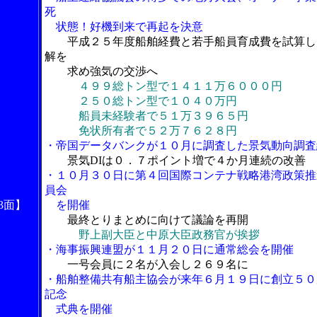
死
状態！好機到来で再起を決意
平成２５年度船舶経費と若手船員育成費を試算し
解を
求め強気の交渉へ
４９９総トン型で１４１１万６０００円
２５０総トン型で１０４０万円
船員未経験者で５１万３９６５円
免状所有者で５２万７６２８円
・帝国データバンクが１０月に調査した景気動向調査
景気DIは０．７ポイント増で４か月連続の改善
・１０月３０日に第４回国際コンテナ戦略港湾政策推
員会
3面】
を開催
最終とりまとめに向けて議論を再開
野上副大臣と中原大臣政務官が挨拶
・海事振興連盟が１１月２０日に通常総会を開催
一号会員に２名が入会し２６９名に
・船舶整備共有船主協会が来年６月１９日に創立５０
記念
式典を開催