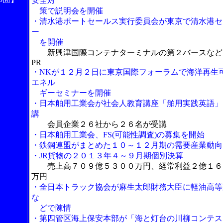
安全対
策で説明会を開催
・清水港ポートセールス実行委員会が東京で清水港セ
ー
を開催
新興津国際コンテナターミナルの第２バースなど
PR
・NKが１２月２日に東京国際フォーラムで海洋再生
エネル
ギーセミナーを開催
・日本舶用工業会が社会人教育講座「舶用実践英語」
講
会員企業２６社から２６名が受講
・日本舶用工業会、FS(可能性調査)の募集を開始
・鉄鋼連盟がまとめた１０～１２月期の需要産業動向
・JR貨物の２０１３年４～９月期個別決算
売上高７０９億５３００万円、経常利益２億１６
万円
・全日本トラック協会が麻生太郎財務大臣に軽油高等
な
どで陳情
・第四管区海上保安本部が「海と灯台の川柳コンテス