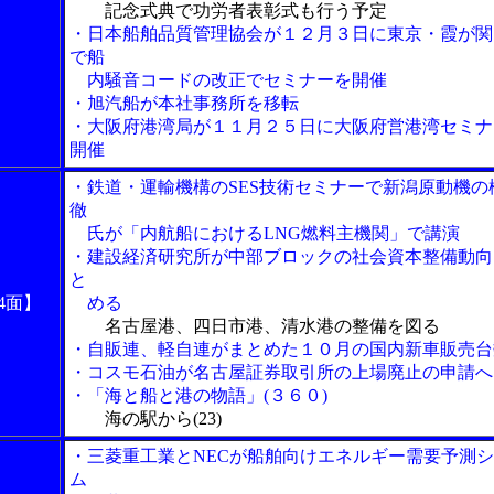
記念式典で功労者表彰式も行う予定
・日本船舶品質管理協会が１２月３日に東京・霞が関
で船
内騒音コードの改正でセミナーを開催
・旭汽船が本社事務所を移転
・大阪府港湾局が１１月２５日に大阪府営港湾セミナ
開催
・鉄道・運輸機構のSES技術セミナーで新潟原動機の
徹
氏が「内航船におけるLNG燃料主機関」で講演
・建設経済研究所が中部ブロックの社会資本整備動向
と
4面】
める
名古屋港、四日市港、清水港の整備を図る
・自販連、軽自連がまとめた１０月の国内新車販売台
・コスモ石油が名古屋証券取引所の上場廃止の申請へ
・「海と船と港の物語」(３６０)
海の駅から(23)
・三菱重工業とNECが船舶向けエネルギー需要予測
ム