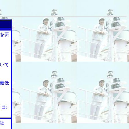
を要
いて
最低
日)
社