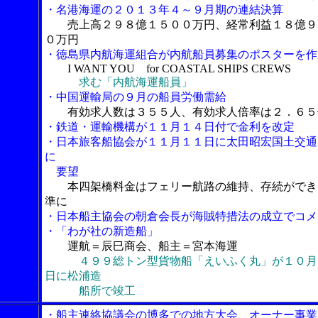
・名港海運の２０１３年４～９月期の連結決算
売上高２９８億１５００万円、経常利益１８億９
０万円
・徳島県内航海運組合が内航船員募集のポスターを作
I WANT YOU for COASTAL SHIPS CREWS
求む「内航海運船員」
・中国運輸局の９月の船員労働需給
有効求人数は３５５人、有効求人倍率は２．６５
・鉄道・運輸機構が１１月１４日付で金利を改定
・日本旅客船協会が１１月１１日に太田昭宏国土交通
に
要望
本四架橋料金はフェリー航路の維持、存続ができ
準に
・日本船主協会の朝倉会長が海賊特措法の成立でコメ
・「わが社の新造船」
運航＝辰巳商会、船主＝宮本海運
４９９総トン型貨物船「えいふく丸」が１０月
日に松浦造
船所で竣工
・船主連絡協議会の博多での地方大会、オーナー事業