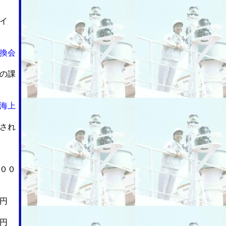
イ
換会
の課
海上
され
００
円
円