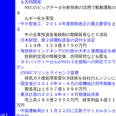
を共同開発
NECのビッグデータ分析技術の活用で船舶運航
ネ
ルギー化を実現
・中小型造工、２０１４年度税制改正の重点要望をま
る
中小企業投資促進税制の期限延長など５項目
・日本財団、第２回運転資金の貸付を決定
１１９件、１２３億３７５０万円
・海技研がインドネシアの行政や大学と連携協定を締
技術的交流や情報交換、共同研究などを図る
・ダイハツディーゼルがNOx３次規制への対応でスウ
デン
のDECマリンとライセンス提携
排気ガス後処理装置SCR技術を自社のエンジンに
・国交省が２０１３年４～６月の造機統計四半期報を
製造高は１６５７億１９９６万円
・東京計器の２０１３年４～９月期連結決算
売上高１８３億２５００万円、経常利益４億２１
万円
・中国運輸局が１１月２２日に広島でケミカルタンカ
5面】