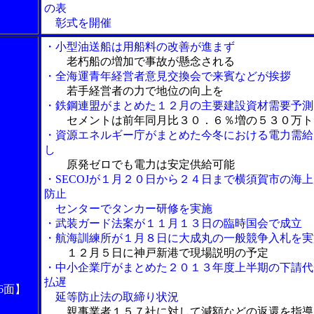
の表
彰式を開催
・小型油送船は用船料の改善が進まず
老朽船の増加で事故が懸念される
・全海運青年経営者意見交換会で来賓などが挨拶
若手経営者の力で地位の向上を
・鉄鋼連盟がまとめた１２月の主要建設資材需要予測
セメントは前年同月比３０．６％増の５３０万ト
・資源エネルギー庁がまとめた今冬における電力需給
し
原発ゼロでも電力は安定供給可能
・SECOJが１月２０日から２４日まで横須賀市の海
防止
センターでタンカー研修を実施
・武装ガード法案が１１月１３日の臨時国会で成立
・航海訓練所が１月８日に大成丸の一般競争入札を実
１２月５日に神戸新港で現場説明の予定
・中小企業庁がまとめた２０１３年度上半期の下請代
払遅
6面】
延等防止法の取締り状況
親事業者１５７社に対して減額などの返還を指導