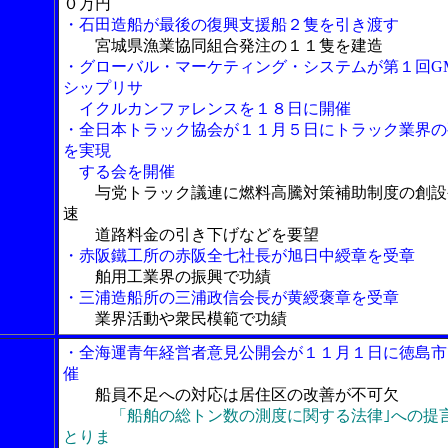
０万円
・石田造船が最後の復興支援船２隻を引き渡す
宮城県漁業協同組合発注の１１隻を建造
・グローバル・マーケティング・システムが第１回G
シップリサ
イクルカンファレンスを１８日に開催
・全日本トラック協会が１１月５日にトラック業界の
を実現
する会を開催
与党トラック議連に燃料高騰対策補助制度の創設
速
道路料金の引き下げなどを要望
・赤阪鐵工所の赤阪全七社長が旭日中綬章を受章
舶用工業界の振興で功績
・三浦造船所の三浦政信会長が黄綬褒章を受章
業界活動や衆民模範で功績
・全海運青年経営者意見公開会が１１月１日に徳島市
催
船員不足への対応は居住区の改善が不可欠
「船舶の総トン数の測度に関する法律｣への提
とりま