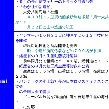
・９月の長距離フェリーのトラック航送台数
・「わが社の新造船」
大分共同海運の社船
４９９総トン型貨物船兼砂利運搬船「第十大共
が１０
月２２日に山中造船で竣工
・ヤンマーが１０月３１日に神戸で２０１３年技術懇
を開催
環境対応技術と商品開発を発表
船主や造船所関係者など約７００名が参加
・経産省の９月の生産動態統計速報
前年同月比で粗鋼は５．４％増、燃料油は３．６
・経産省の９月の鉱工業生産等指数を公表
生産は１．５％増、出荷は１．６％増、在庫は０
２％減
3面】
・バンテックの小山彰社長が日本ロジスティクスシス
協会
の全国大会で講演
グローバル展開を積極的に進め自動車生産の海外
ト
に対応