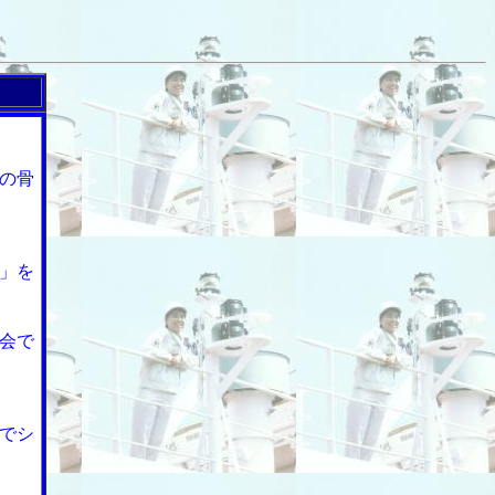
の骨
」を
会で
でシ