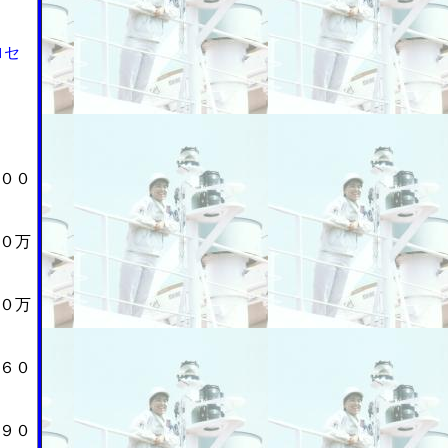
ロセ
００
０万
０万
６０
９０