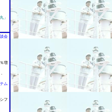
丸」
談会
％増
．
テム
シフ