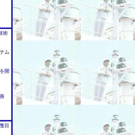
技術
テム
を開
善
隻目