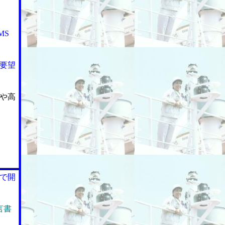
MS
要望
や高
で開
言書