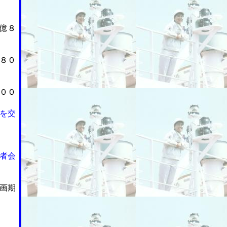
億８
８０
００
を交
者会
画期