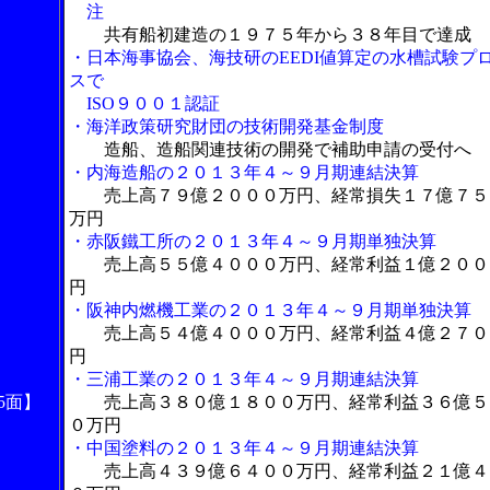
注
共有船初建造の１９７５年から３８年目で達成
・日本海事協会、海技研のEEDI値算定の水槽試験プ
スで
ISO９００１認証
・海洋政策研究財団の技術開発基金制度
造船、造船関連技術の開発で補助申請の受付へ
・内海造船の２０１３年４～９月期連結決算
売上高７９億２０００万円、経常損失１７億７５
万円
・赤阪鐵工所の２０１３年４～９月期単独決算
売上高５５億４０００万円、経常利益１億２００
円
・阪神内燃機工業の２０１３年４～９月期単独決算
売上高５４億４０００万円、経常利益４億２７０
円
・三浦工業の２０１３年４～９月期連結決算
5面】
売上高３８０億１８００万円、経常利益３６億５
０万円
・中国塗料の２０１３年４～９月期連結決算
売上高４３９億６４００万円、経常利益２１億４