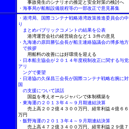
事故発生のシナリオの推定と安全対策の検討へ
・海事局が船舶設備規程等の一部改正で意見募集
・港湾局、国際コンテナ戦略港湾政策推進委員会の中
り
まとめパブリックコメントの結果を公表
港湾運営会社の経営統合など１３件の意見
・九海連の原田勝弘会長が船主連絡協議会の博多地方
で挨拶
用船料の改善には好環境を迎える
・日本船主協会が２０１４年度税制改正に関する与党
アリ
ングで要望
・日港協の久保昌三会長が国際コンテナ戦略右腕に対
国
の支援について談話
国益を考えオールジャパンで体制構築を
・東海運の２０１３年４～９月期連結決算
売上高２０２億４３００万円、経常利益４億６６
万円
・飯野海運の２０１３年４～９月期連結決算
売上高４７２億３４００万円、経常利益２９億７