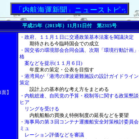
内航海運新聞」ニューストピックス
平成25年（2013年）11月11日付 第2315号
・政府、１１月１日に交通政策基本法案を閣議決定
期待される今臨時国会での成立
・国交省の環境部会合同会議、次期「環境行動計画」
格
案などを提示(１１月６日)
年度末の策定・公表を目指す
・港湾局が「港湾の津波避難施設の設計ガイドライン
策定
設計上の基本的な考え方をまとめる
1面】
・内航総連、自民党の予算・税制等に関する政策懇談
ヒア
リングを受ける
内航船舶の買換え特例制度の延長などを要望
・海事局の第３回コンテナ運搬船安全対策検討委員会
ミュ
レーション評価などを審議