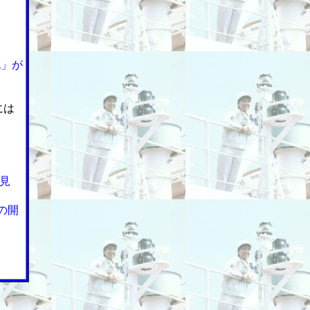
丸」が
には
見
の開