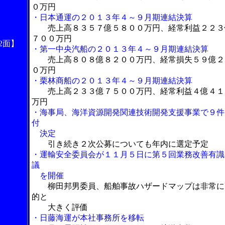
０万円
・日本通運の２０１３年４～９月期連結決算
売上高８３５７億５８００万円、経常利益２２３
７００万円
2面】
・第一中央汽船の２０１３年４～９月期連結決算
売上高８０８億８２００万円、経常損失５９億２
０万円
・栗林商船の２０１３年４～９月期連結決算
売上高２３３億７５００万円、経常利益４億４１
万円
・海事局、海洋資源開発関連技術開発支援事業で９件
付
決定
引き続き２次公募についても年内に選定予定
・運輸安全委員会が１１月５日に第５回業務改善有識
議
を開催
柳田邦男委員、船舶事故ハザードマップは非常に
的と
大きく評価
・日藤海運が本社事務所を移転