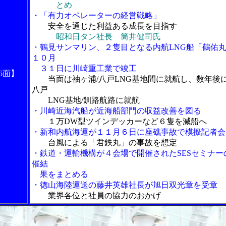
とめ
・「有力オペレーターの経営戦略」
安全を通じた利益ある成長を目指す
昭和日タン社長 筒井健司氏
・鶴見サンマリン、２隻目となる内航LNG船「鶴佑
１０月
３１日に川崎重工業で竣工
6面】
当面は袖ヶ浦/八戸LNG基地間に就航し、数年後
八戸
LNG基地/釧路航路に就航
・川崎近海汽船が近海船部門の収益改善を図る
１万DW型ツインデッカーなど６隻を減船へ
・新和内航海運が１１月６日に座礁事故で模擬記者会
台風による「君鉄丸」の事故を想定
・鉄道・運輸機構が４会場で開催されたSESセミナー
催結
果をまとめる
・徳山海陸運送の藤井英雄社長が旭日双光章を受章
業界各位と社員の協力のおかげ