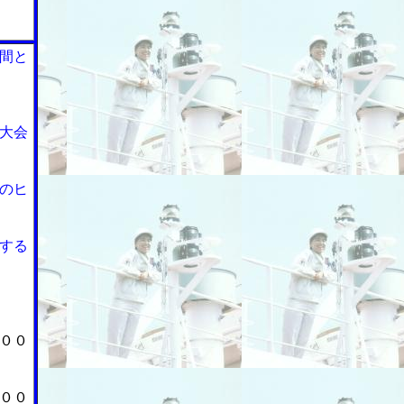
間と
大会
のヒ
する
００
００