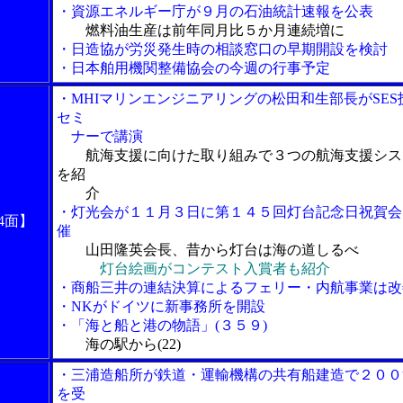
・資源エネルギー庁が９月の石油統計速報を公表
燃料油生産は前年同月比５か月連続増に
・日造協が労災発生時の相談窓口の早期開設を検討
・日本舶用機関整備協会の今週の行事予定
・MHIマリンエンジニアリングの松田和生部長がSES
セミ
ナーで講演
航海支援に向けた取り組みで３つの航海支援シス
を紹
介
・灯光会が１１月３日に第１４５回灯台記念日祝賀会
4面】
催
山田隆英会長、昔から灯台は海の道しるべ
灯台絵画がコンテスト入賞者も紹介
・商船三井の連結決算によるフェリー・内航事業は改
・NKがドイツに新事務所を開設
・「海と船と港の物語」(３５９)
海の駅から(22)
・三浦造船所が鉄道・運輸機構の共有船建造で２００
を受