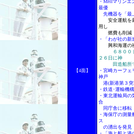
・MHIマリン
最優
先機器を「最
安全運航を
用し
燃費も削減
・「わが社の新
興和海運の
６８００
２６日に神
田造船所で
【4面】
・宮崎カーフェ
神戸
港(新港第３突
・鉄道･運輸機
・東北運輸局の
合
同庁舎に移転
・海保庁の測量
ス
の湧出を発見
・「海と船と港の