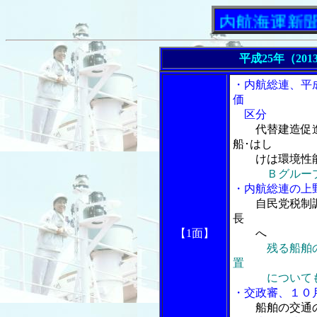
「内航海運新聞」ニュ
平成25年（201
・内航総連、平
価
区分
代替建造促
船･はし
けは環境性能
Ｂグルー
・内航総連の上
自民党税制
長
【1面】
へ
残る船舶
置
についても
・交政審、１０
船舶の交通