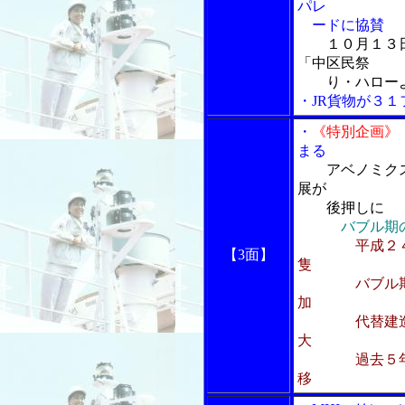
パレ
ードに協賛
１０月１３
「中区民祭
り・ハローよ
・JR貨物が３
・
《特別企画》
まる
アベノミク
展が
後押しに
バブル期
平成２
【3面】
隻
バブル期に進
加
代替建造に伴
大
過去５年間の
移