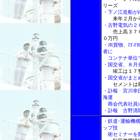
リーズ
・下ノ江造船が
来年２月か
・古野電気の２
売上高３７
０万円
・JR貨物、IT
者に
コンテナ単位で
・国交省、８月
竣工は１７
・国交省がまと
セメントは
・訃報 宮川幸
海運
商会代表社員)
・訃報 古野清
・鉄道･運輸機
ップ技
術セミナーを