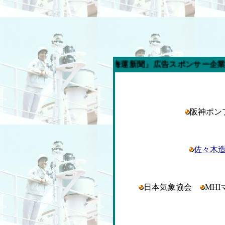
今週の「内航海運新聞」広告スポンサー企業
阪神ポ
佐々木
日本気象協会
MH