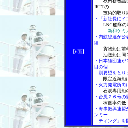
秋田務審議
JRTTの
技術的取り組
・「新社長にイ
LNG船隊
新和ケミ
・内航総連が公
績
貨物船は前
【6面】
油送船は同２
・日本経団連が
目の個
別要望をとり
限定近海船は
・火力発電所向
石炭専用船
・台風２６号の
稼働率の低
・海事振興連盟
ンミー
ティング」を