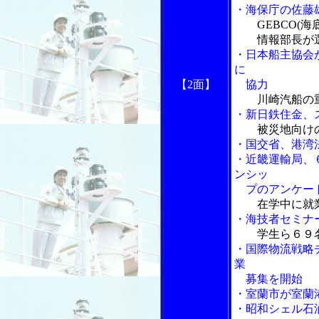
・海保庁の佐藤
GEBCO(
情報部長が
・日本船主協会
に
【2面】
協力
川崎汽船の
・新日鉄住金、
被災地向け
・国交省、港湾
・近畿運輸局、
ンシッ
プのアンケー
在学中に就
・海技者セミナ
学生ら６９
・国際物流戦略
業
募集を開始
・室蘭市が室蘭
・昭和シェル石