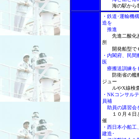
海の駅から
・鉄道･運輸機
造を
推進
先進二酸化炭
所
開発船型で６
・内閣府、民間
医
療搬送訓練を
防衛省の艦
ジュー
ルやX線検査
・NKコンサル
員補
助員の講習会
１０月４日
催
・西日本小船工
建造･