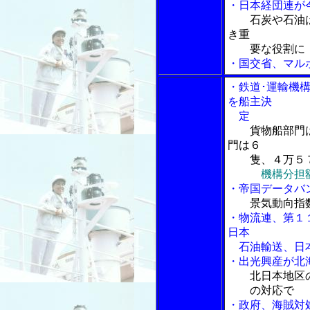
・日本経団連が
石炭や石油
き重
要な役割に
・国交省、マル
・鉄道･運輸機
を船主決
定
貨物船部門
門は６
隻、４万５７
機構分担
・帝国データバ
景気動向指
・物流連、第１
日本
石油輸送、日本
・出光興産が北
北日本地区
の対応で
・政府、海賊対