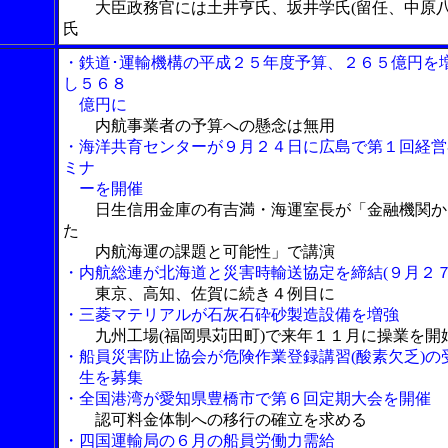
大臣政務官には土井亨氏、坂井学氏(留任、中原
氏
・鉄道･運輸機構の平成２５年度予算、２６５億円を
し５６８
億円に
内航事業者の予算への懸念は無用
・海洋共育センターが９月２４日に広島で第１回経営
ミナ
ーを開催
日生信用金庫の有吉満・海運室長が「金融機関か
た
内航海運の課題と可能性」で講演
・内航総連が北海道と災害時輸送協定を締結(９月２７
東京、高知、佐賀に続き４例目に
・三菱マテリアルが石灰石砕砂製造設備を増強
九州工場(福岡県苅田町)で来年１１月に操業を開
・船員災害防止協会が危険作業登録講習(酸素欠乏)の
生を募集
・全国港湾が愛知県豊橋市で第６回定期大会を開催
認可料金体制への移行の確立を求める
・四国運輸局の６月の船員労働力需給