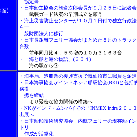
協定書
・日本船主協会の朝倉次郎会長が９月２５日に記者会
4面】
武装ガード法案の早期成立を願う
・海上災害防止センターが１０月１日付で独立行政法
ら一
般財団法人に移行
・日本長距離フェリー協会がまとめた８月のトラック
台数
前年同月比４．５％増の１０万３１６３台
・「海と船と港の物語」(３５４)
海の駅から⑰
・海事局、造船業の復興支援で気仙沼市に職員を派遣
・日本海事協会がインドネシア船級協会(BKI)と包括
務提
携を締結
より緊密な協力関係の構築へ
・NKがインド・ムンバイでの「INMEX Indra２０１
出展へ
・日本船舶技術研究協会、内航フェリーの現存船イン
トリ
作成が活発化