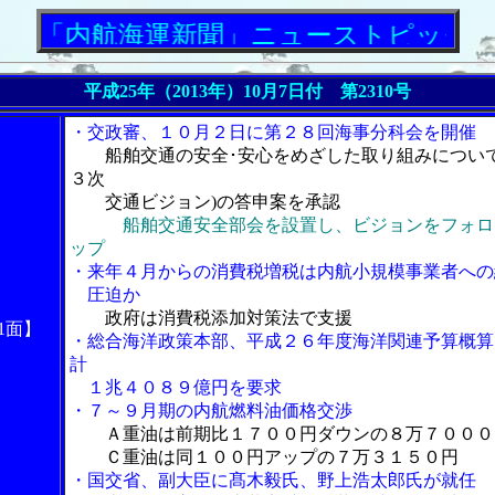
内航海運新聞」ニューストピックス
平成25年（2013年）10月7日付 第2310号
・交政審、１０月２日に第２８回海事分科会を開催
船舶交通の安全･安心をめざした取り組みについて
３次
交通ビジョン)の答申案を承認
船舶交通安全部会を設置し、ビジョンをフォロ
ップ
・来年４月からの消費税増税は内航小規模事業者への
圧迫か
政府は消費税添加対策法で支援
1面】
・総合海洋政策本部、平成２６年度海洋関連予算概算
計
１兆４０８９億円を要求
・７～９月期の内航燃料油価格交渉
Ａ重油は前期比１７００円ダウンの８万７０００
Ｃ重油は同１００円アップの７万３１５０円
・国交省、副大臣に髙木毅氏、野上浩太郎氏が就任