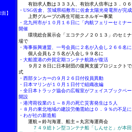
有効求人数は３３３人、有効求人倍率は３．０６
・USG佐倉、茨城県稲敷市に佐倉太陽光発電所が完成
2面】
上野グループの再生可能エネルギー事業
・北九州市が１０月１６日に「内航フェリーセミナー
開催
環境総合展示会「エコテクノ２０１３」のセミナ
場で
・海事振興連盟、一号会員に２名が入会し２６６名に
個人会員も２５名が入会し９９名に
・大船渡港の外貿定期コンテナ航路が復活
９月２８日に日本財団の復興支援プロジェクトで
式
・西部タンカーの９月２６日付役員異動
・日本マリンが１０月１日付で組織改編
・全日本トラック協会の広報室がフェイスブックペー
開設
・港湾荷役業の１～８月の死亡災害発生は５人
・８月の東北地域の建設労働需給は０．９％の不足に
・わが社の新造船
運航＝鈴与海運、船主＝丸宮海運商会
７４９総トン型コンテナ船「しんせと」が本田