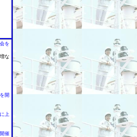
」
会を
増な
を開
に上
開催