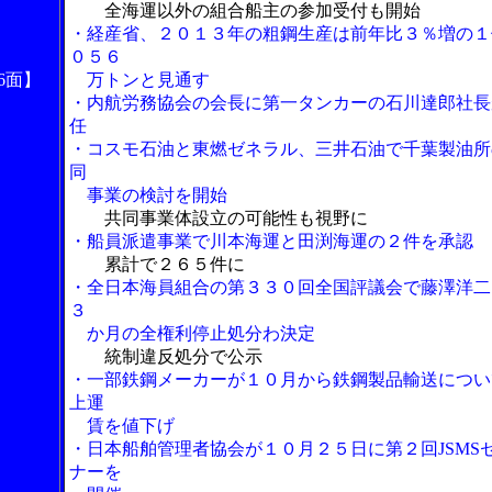
全海運以外の組合船主の参加受付も開始
・経産省、２０１３年の粗鋼生産は前年比３％増の１
０５６
6面】
万トンと見通す
・内航労務協会の会長に第一タンカーの石川達郎社長
任
・コスモ石油と東燃ゼネラル、三井石油で千葉製油所
同
事業の検討を開始
共同事業体設立の可能性も視野に
・船員派遣事業で川本海運と田渕海運の２件を承認
累計で２６５件に
・全日本海員組合の第３３０回全国評議会で藤澤洋二
３
か月の全権利停止処分わ決定
統制違反処分で公示
・一部鉄鋼メーカーが１０月から鉄鋼製品輸送につい
上運
賃を値下げ
・日本船舶管理者協会が１０月２５日に第２回JSMS
ナーを