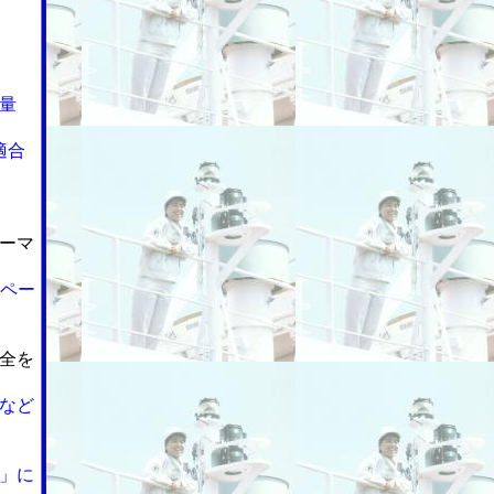
量
適合
ーマ
ンペー
全を
など
」に