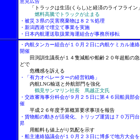
意見広告
「トラックは生活(くらし)と経済のライフライン
燃料高騰でトラックが止まる
・被災３県の災害廃棄物は８２％処理
・新潟西港で埋立て事業を実施
・日本内航運送取扱業海運組合が事務所移転
・内航タンカー組合が１０月２日に内航ケミカル連絡
開催
田渕訓生議長が１４隻減船や船齢２０年超船の急
どで
危機感を訴える
・「有力オペレーターの経営戦略」
内航LNG輸送と外航部門を強化
鶴見サンマリン社長 馬越正文氏
・交政審海事分科会が９月２５日に第４６回船員部会
催
平成２６年度予算概算要求事項を報告
・貨物船の動きが活発化、トリップ運賃は７０万円台
昇
用船料も値上がり気配を示す
・船主連絡協議会が１０月２３日に博多で地方大会を