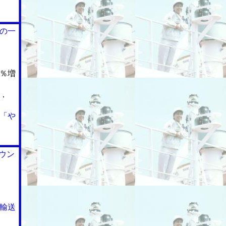
の一
％増
．
「や
ウン
輸送