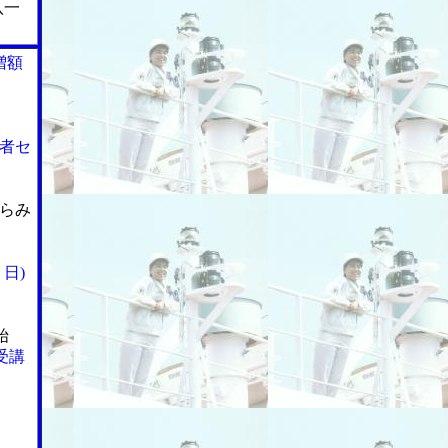
八一
増額
者セ
らみ
日)
始
受講