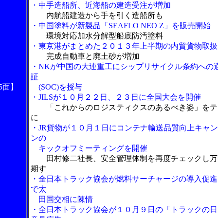
・中手造船所、近海船の建造受注が増加
内航船建造から手を引く造船所も
・中国塗料が新製品「SEAFLO NEO Z」を販売開始
環境対応加水分解型船底防汚塗料
・東京港がまとめた２０１３年上半期の内貿貨物取扱
完成自動車と廃土砂が増加
・NKが中国の大連重工にシップリサイクル条約への
証
5面】
(SOC)を授与
・JILSが１０月２２日、２３日に全国大会を開催
「これからのロジスティクスのあるべき姿」をテ
に
・JR貨物が１０月１日にコンテナ輸送品質向上キャ
ンの
キックオフミーティングを開催
田村修二社長、安全管理体制を再度チェックし万
期す
・全日本トラック協会が燃料サーチャージの導入促進
で太
田国交相に陳情
・全日本トラック協会が１０月９日の「トラックの日