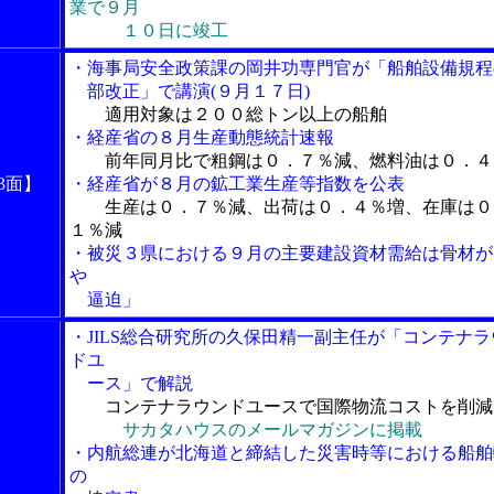
業で９月
１０日に竣工
・海事局安全政策課の岡井功専門官が「船舶設備規程
部改正」で講演(９月１７日)
適用対象は２００総トン以上の船舶
・経産省の８月生産動態統計速報
前年同月比で粗鋼は０．７％減、燃料油は０．４
3面】
・経産省が８月の鉱工業生産等指数を公表
生産は０．７％減、出荷は０．４％増、在庫は０
１％減
・被災３県における９月の主要建設資材需給は骨材が
や
逼迫」
・JILS総合研究所の久保田精一副主任が「コンテナラ
ドユ
ース」で解説
コンテナラウンドユースで国際物流コストを削減
サカタハウスのメールマガジンに掲載
・内航総連が北海道と締結した災害時等における船舶
の