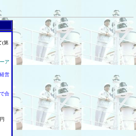
(第
ーア
経営
で合
円