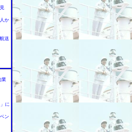
見
人か
航送
的業
３」に
ベン