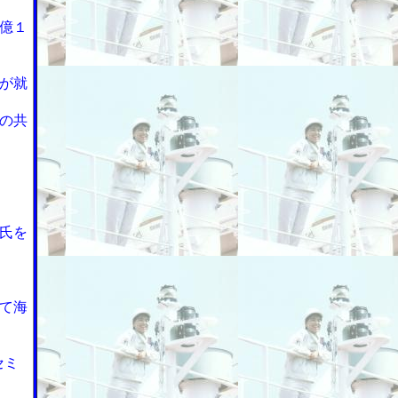
億１
が就
の共
氏を
て海
セミ