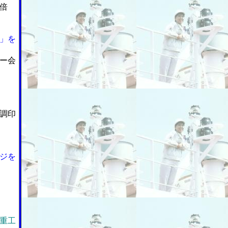
倍
」を
ー会
調印
ジを
重工