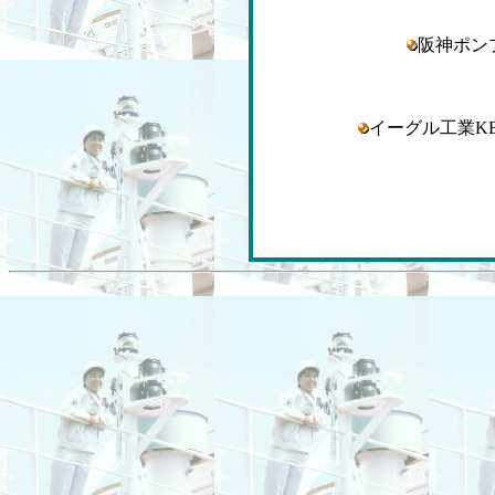
阪神ポ
イーグル工業K