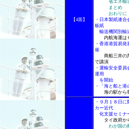
省エネ輸送へ
まとめ
おわりに
【4面】
・日本製紙連合
板紙
輸送機関別輸
内航海運は
・香港港貿易発
催
商船三井の
で講演
・運輸安全委員
運用
を開始
・「海と船と港の
海の駅から
・９月１８日に
カー近代
化支援セミナ
タイ政府か
わが国の