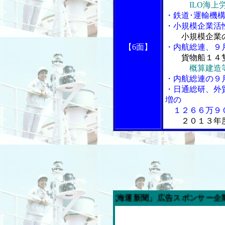
ILO海上
・鉄道･運輸機
・小規模企業活
小規模企業
【6面】
・内航総連、９
貨物船１４
概算建造
・内航総連の９
・日通総研、外
増の
１２６６万９０
２０１３年度
今週の「内航海運新聞」広告スポンサー企業