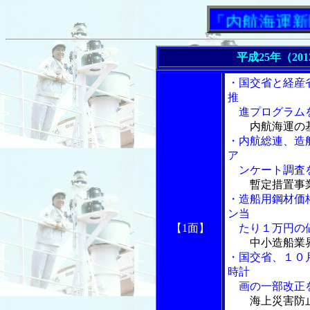
「内航海運新聞」ニ
平成25年（20
・国交省と経産
推
進プログラムを
内航海運の
・内航総連、造
ア
ンケート調査
暫定措置事
・造船用鋼材価
ン当
【1面】
たり１万円の
中小造船業
・国交省、１０
時計
画の一部改正
海上災害防