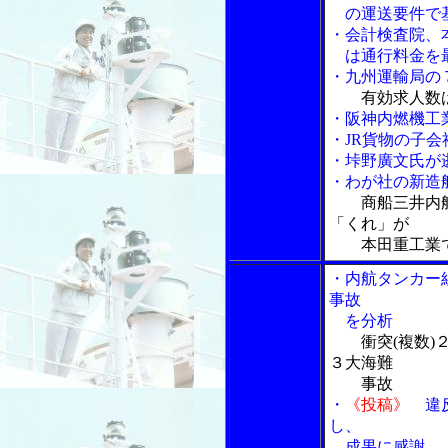
の運送要件で
・会計検査院、
は通行料金を最
・九州運輸局の
有効求人数
・阪神内燃機工
・JR貨物の子
・垰野廣文氏が
・わが社の新造
商船三井内
「くれ」が
本田重工業で
・内航タンカー
事故
を分析
衝突(複数)
３大海難
事故
・
《投稿》
違反
し、
成果に感謝