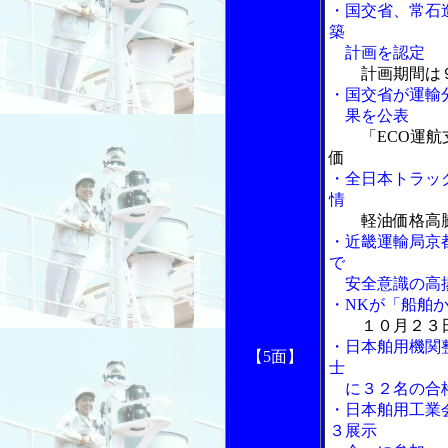
・国交省、常石
築
計画を認定
計画期間は
・国交省が運輸
果を公表
「ECO運
価
・全日本トラッ
情
軽油価格高
・近畿運輸局京
で
安全意識の高
・NKが「船舶
１０月２３
・日本舶用機関
【5面】
士
に３２名の合
・日本舶用工業
３展示