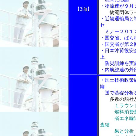
・物流連が９月
【3面】
物流団体ワ
・近畿運輸局と
セ
ミナー２０１３
・国交省、ばら
・国交省が第２
・日本沖荷役安
上
防災訓練を実
・内航総連の外
・国土技術政策
輸
送で基礎分析を
多数の船社
１ラウン
燃料消費量
省エネ輸送へ
査結
果と分析