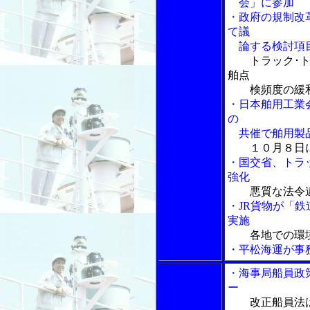
会」に参加
・政府の規制改
て議
論する検討項
トラック･
舶点
検頻度の緩和
・日本舶用工業
の
共催で舶用製
１０月８日
・国交省、トラ
強化
悪質な法令
・JR貨物が「
実施
各地での環
・平松海運が事
・海事局船員政
ー
改正船員法