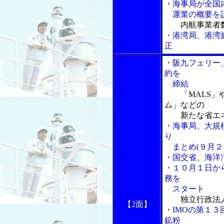
・海事局が全国
運業の概要を
内航事業者
・港湾局、港湾
正
・阪九フェリー
約を
締結
「MALS」
ム」などの
新たな省エネ
・海事局、大規
り
まとめ(９月２
・国交省、海洋
・１０月１日か
務を
スタート
独立行政法
【2面】
・IMOの第１３
鉱粉