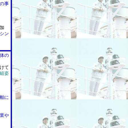
の事
加
シン
体の
けて
組姿
舶に
業や