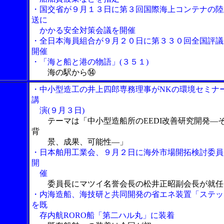
・国交省が９月１３日に第３回国際海上コンテナの陸
送に
かかる安全対策会議を開催
・全日本海員組合が９月２０日に第３３０回全国評議
開催
・「海と船と港の物語」(３５１)
海の駅から⑭
・中小型造工の井上四郎専務理事がNKの環境セミナ
講
演(９月３日)
テーマは「中小型造船所のEEDI改善研究開発―
背
景、成果、可能性―」
・日本舶用工業会、９月２日に海外市場開拓検討委員
開
催
委員長にマツイ名誉会長の松井正昭副会長が就任
・内海造船、海技研と共同開発の省エネ装置「ステッ
を既
存内航RORO船「第二ハル丸」に装着