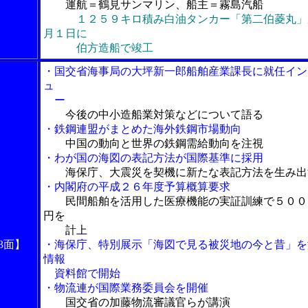
運航＝鶴見サンマリン、船主＝霧島汽船
１２５９キロ積み白油タンカー「第二伯菱丸」
月１日に
伯方造船で竣工
・国交省海事局の大坪新一郎船舶産業課長に就任イン
ュ
ー
今後の中小造船業対策などについて語る
・鉄鋼連盟がまとめた海外鉄鋼市場動向
中国の動向と世界の鉄鋼需給動向を注視
・わが国の海図の表記方法が国際基準に採用
海保庁、大震災を契機に新たな表記方法を生み出
・内閣府の平成２６年度予算概算要求
民間船舶を活用した医療機能の実証訓練で５００
円を
計上
3面】
・海保庁、特別展示「海図で見る被災地の今と昔」を
情報
資料館で開始
・物流連が国際業務委員会を開催
国交省の加藤物流審議官らが講演