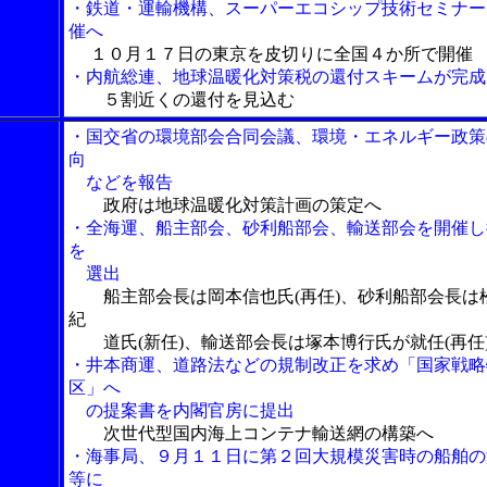
・鉄道・運輸機構、スーパーエコシップ技術セミナー
催へ
１０月１７日の東京を皮切りに全国４か所で開催
・内航総連、地球温暖化対策税の還付スキームが完成
５割近くの還付を見込む
・国交省の環境部会合同会議、環境・エネルギー政策
向
などを報告
政府は地球温暖化対策計画の策定へ
・全海運、船主部会、砂利船部会、輸送部会を開催し
を
選出
船主部会長は岡本信也氏(再任)、砂利船部会長は
紀
道氏(新任)、輸送部会長は塚本博行氏が就任(再任
・井本商運、道路法などの規制改正を求め「国家戦略
区」へ
の提案書を内閣官房に提出
次世代型国内海上コンテナ輸送網の構築へ
・海事局、９月１１日に第２回大規模災害時の船舶の
等に