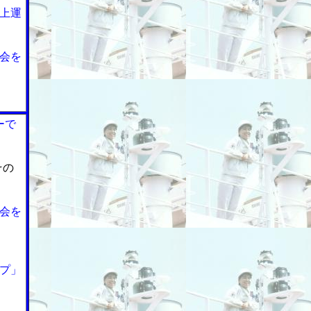
上運
会を
ーで
その
会を
プ」