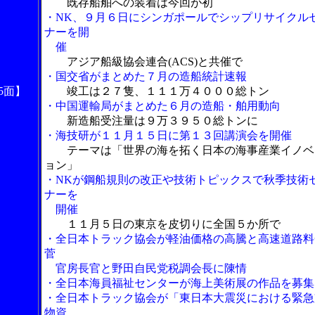
既存船舶への装着は今回が初
・NK、９月６日にシンガポールでシップリサイクル
ナーを開
催
アジア船級協会連合(ACS)と共催で
・国交省がまとめた７月の造船統計速報
5面】
竣工は２７隻、１１１万４０００総トン
・中国運輸局がまとめた６月の造船・舶用動向
新造船受注量は９万３９５０総トンに
・海技研が１１月１５日に第１３回講演会を開催
テーマは「世界の海を拓く日本の海事産業イノベ
ョン」
・NKが鋼船規則の改正や技術トピックスで秋季技術
ナーを
開催
１１月５日の東京を皮切りに全国５か所で
・全日本トラック協会が軽油価格の高騰と高速道路料
菅
官房長官と野田自民党税調会長に陳情
・全日本海員福祉センターが海上美術展の作品を募集
・全日本トラック協会が「東日本大震災における緊急
物資