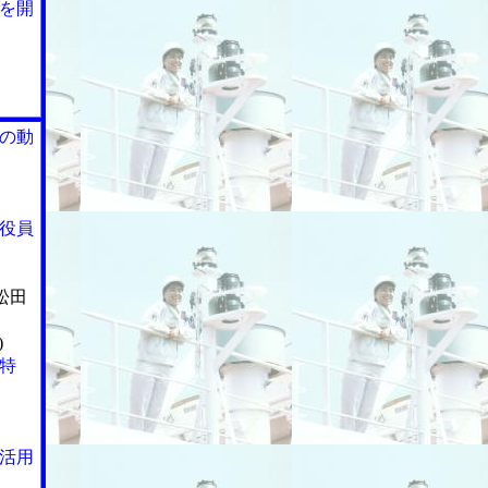
を開
の動
役員
松田
)
特
活用