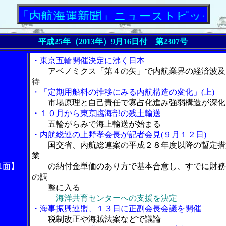
航海運新聞」ニューストピックス
平成25年（2013年）9月16日付 第2307号
・東京五輪開催決定に沸く日本
アベノミクス「第４の矢」で内航業界の経済波及
待
・「定期用船料の推移にみる内航構造の変化」(上)
市場原理と自己責任で寡占化進み強弱構造が深化
・１０月から東京臨海部の残土輸送
五輪がらみで海上輸送が始まる
・内航総連の上野孝会長が記者会見(９月１２日)
国交省、内航総連案の平成２８年度以降の暫定措
業
1面】
の納付金単価のあり方で基本合意し、すでに財務
の調
整に入る
海洋共育センターへの支援を決定
・海事振興連盟、１３日に正副会長会議を開催
税制改正や海賊法案などで議論