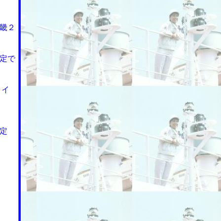
畿２
定で
ライ
定