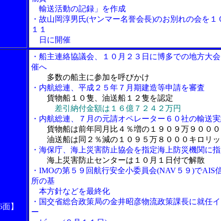
輸送活動の記録」を作成
・故山岡淳男氏(ヤンマー名誉会長)のお別れの会を１
１１
日に開催
・船主連絡協議会、１０月２３日に博多での地方大会
催へ
多数の船主に参加を呼びかけ
・内航総連、平成２５年７月期建造等申請を審査
貨物船１０隻、油送船１２隻を認定
差引納付金額は１６億７２４２万円
・内航総連、７月の元請オペレーター６０社の輸送実
貨物船は前年同月比４％増の１９０９万９０００
油送船は同２％減の１０９５万８０００キロリッ
・海保庁、海上災害防止協会を指定海上防災機関に指
海上災害防止センターは１０月１日付で解散
・IMOの第５９回航行安全小委員会(NAV５９)でAIS
所の基
本方針などを最終化
・国交省総合政策局の金井昭彦物流政策課長に就任イ
6面】
ー