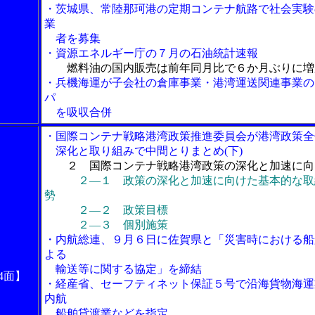
・茨城県、常陸那珂港の定期コンテナ航路で社会実験
業
者を募集
・資源エネルギー庁の７月の石油統計速報
燃料油の国内販売は前年同月比で６か月ぶりに増
・兵機海運が子会社の倉庫事業・港湾運送関連事業の
パ
を吸収合併
・国際コンテナ戦略港湾政策推進委員会が港湾政策全
深化と取り組みで中間とりまとめ(下)
２ 国際コンテナ戦略港湾政策の深化と加速に向
２―１ 政策の深化と加速に向けた基本的な取
勢
２―２ 政策目標
２―３ 個別施策
・内航総連、９月６日に佐賀県と「災害時における船
よる
輸送等に関する協定」を締結
4面】
・経産省、セーフティネット保証５号で沿海貨物海運
内航
船舶貸渡業などを指定