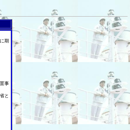
に期
置事
省と