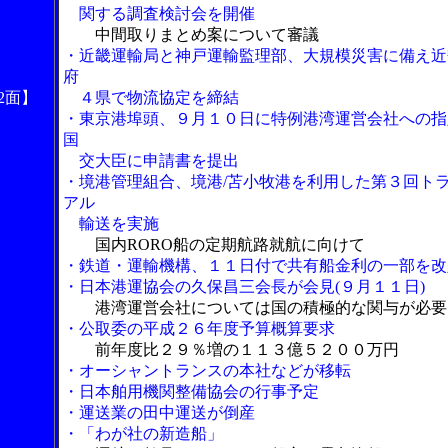
関する調査検討会を開催
中間取りまとめ案について審議
・近畿運輸局と神戸運輸監理部、大規模災害に備え近
府
2面】
４県で物流協定を締結
・東京港埠頭、９月１０日に特例港湾運営会社への指
国
交大臣に申請書を提出
・境港管理組合、境港/苫小牧港を利用した第３回ト
アル
輸送を実施
国内RORO船の定期航路就航に向けて
・鉄道・運輸機構、１１日付で共有船金利の一部を改
・日本港運協会の久保昌三会長が会見(９月１１日)
港湾運営会社については国の積極的な関与が必要
・公取委の平成２６年度予算概算要求
前年度比２９％増の１１３億５２００万円
・オーシャントランスの本社などが移転
・日本舶用機関整備協会の行事予定
・運送業の田中運送が倒産
・「わが社の新造船」