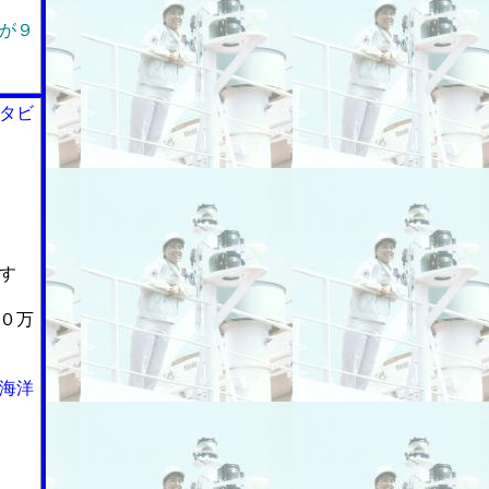
が９
タビ
す
０万
海洋