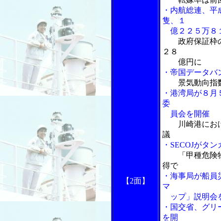
・内航総連、平
隻、１
億２２５万８１
政府保証枠
２８
億円に
・帝国データバ
景気動向指
・港湾局が８月
委
員会を開催
川崎港にお
議
・SECOJがタ
「甲種危険物
得で
・海事局が船員
【2面】
マ
ップ」説明会を
・国交省、グリ
を開