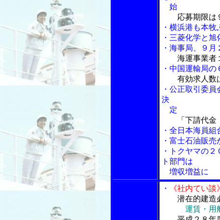
始
応募期限は９
・横浜港も本牧
・三菱化学と旭
・海事局、９月
海運事業者
・中国運輸局の
有効求人数
・公正取引委員
決
定
「下請代金
・全日本海員組
・富士石油販売
・トクヤマの２
ト部門は
増収増益に
・
《社内てい談
潜在的建造
運賃・用
平成２８年