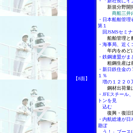
・「新社長にイ
新規分野開拓
商船三井
・日本船舶管理
第１
回JSMSセミ
船舶管理と
・海事局、近く
年内をめど
・鉄鋼連盟がま
粗鋼生産は
・新日鉄住金の
１％
【8面】
増の１２２０
鋼材出荷量は
・JFEスチー
トンを見
込む
復興・復旧
・内航総連が日
遊ぼ
う！」ブース