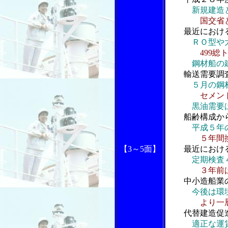
新規建造
国交省
最近におけ
ＲＯ型や
499
鋼材船の
輸送需要調
５月の鋼
セメント
黒油需要
船齢構成か
平成５年
５年間
【3～5面】
最近におけ
定期検査
３年前は１８
中小造船業
今後は環
より一
代替建造促
適正な運