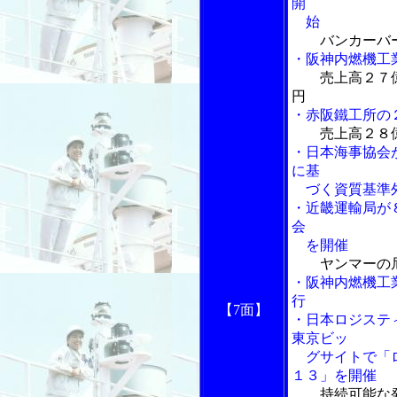
開
始
バンカーバ
・阪神内燃機工
売上高２７
円
・赤阪鐵工所の
売上高２８
・日本海事協会
に基
づく資質基準外
・近畿運輸局が
会
を開催
ヤンマーの
・阪神内燃機工
行
【7面】
・日本ロジステ
東京ビッ
グサイトで「ロ
１３」を開催
持続可能な