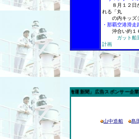
８月１２日
れる「丸
の内キッズジ
・那覇空港滑走
沖合い約１
ガット船
計画
週の「内航海運新聞」広告スポンサー企業
山中造船
島