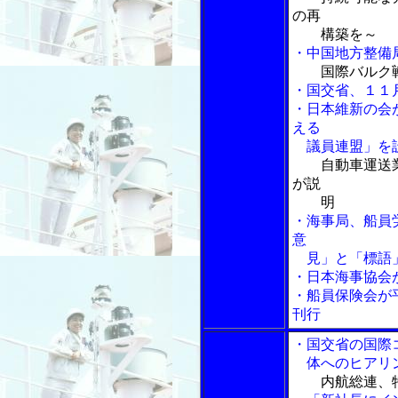
の再
構築を～
・中国地方整備
国際バルク
・国交省、１１
・日本維新の会
える
議員連盟」を
自動車運送
が説
明
・海事局、船員
意
見」と「標語」
・日本海事協会
・船員保険会が
刊行
・国交省の国際
体へのヒアリ
内航総連、