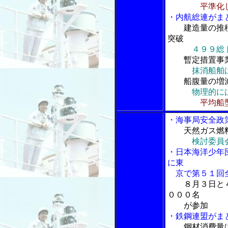
平準化
・内航総連がま
建造量の推
突破
４９９総
暫定措置事
抹消船舶
船腹量の増
物理的に
平均船
・海事局安全政
天然ガス燃
検討委員
・日本海洋少年
に東
京で第５１回
８月３日と
０００名
が参加
・鉄鋼連盟がま
鋼材消費量