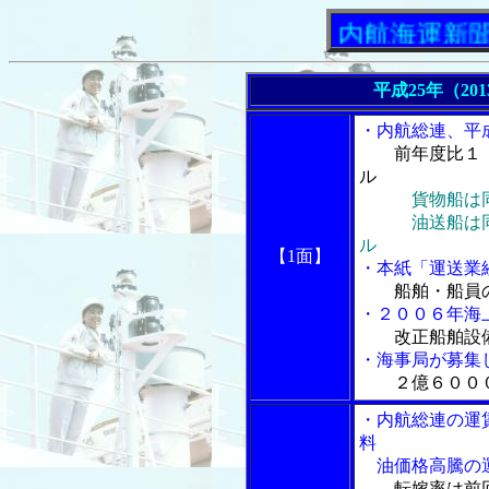
「内航海運新聞」ニュ
平成25年（20
・内航総連、平
前年度比１
ル
貨物船は
油送船は同０
ル
【1面】
・本紙「運送業
船舶・船員
・２００６年海
改正船舶設
・海事局が募集
２億６００
・内航総連の運
料
油価格高騰の
転嫁率は前