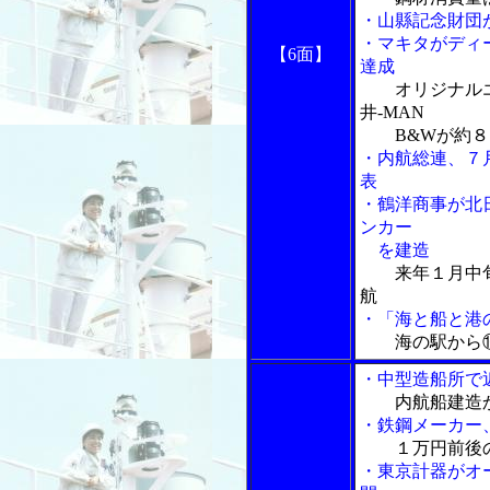
・山縣記念財団
・マキタがディ
【6面】
達成
オリジナル
井-MAN
B&Wが約８
・内航総連、７
表
・鶴洋商事が北
ンカー
を建造
来年１月中
航
・「海と船と港の
海の駅から
・中型造船所で
内航船建造
・鉄鋼メーカー
１万円前後
・東京計器がオ