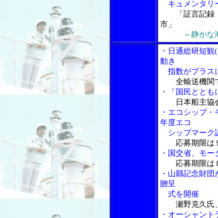
キュメンタリ
「証言記録
市」
～静かな
・日通総研短観
動き
指数がプラス
全輸送機関
・「国民ととも
日本船主協
・エコシップ・
年度エコ
シップマーク認
応募期限は
・国交省、モー
応募期限は
・山縣記念財団
贈呈
式を開催
瀬野克久氏
・オーシャント