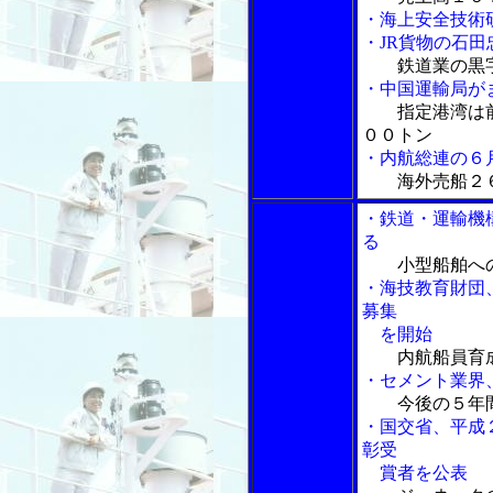
・海上安全技術
・JR貨物の石
鉄道業の黒
・中国運輸局が
指定港湾は
００トン
・内航総連の６
海外売船２
・鉄道・運輸機
る
小型船舶へ
・海技教育財団
募集
を開始
内航船員育
・セメント業界
今後の５年
・国交省、平成
彰受
賞者を公表