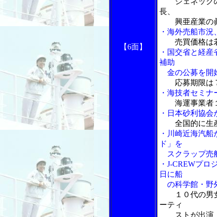
ジェネック
長、
興亜産業の眞
・海外売船市況
売買価格は
【6
面】
・国交省と経産
補助
金の公募を開
応募期限は
・海技者セミナ
海運事業者
・日本砂利協会
全国的に生
・川崎近海汽船
ド」を
スクラップ売
・J-CREWプ
日に船
の科学館・野外
１０代の男
ーティ
ストが出演