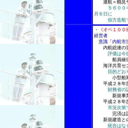
運航＝鶴見
５６００
月６日に
伯方造船で
・
《オペ１００
経営者
意識「内航市況
内航総連の奨
評価は今
船員確保対
海洋共育セン
目的どお
小型船対応
平成２８年度
財務省の
新規事業と
平成２８年度
市況次第
完済は計画ど
新規建造との
統合はな