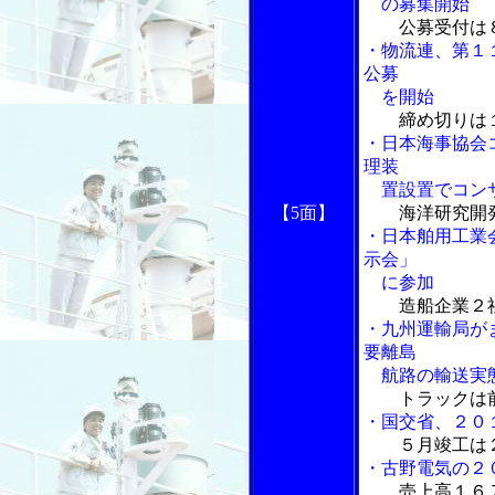
の募集開始
公募受付は
・物流連、第１
公募
を開始
締め切りは
・日本海事協会
理装
置設置でコンサ
【5面】
海洋研究開
・日本舶用工業
示会」
に参加
造船企業２
・九州運輸局が
要離島
航路の輸送実
トラックは
・国交省、２０
５月竣工は
・古野電気の２
売上高１６