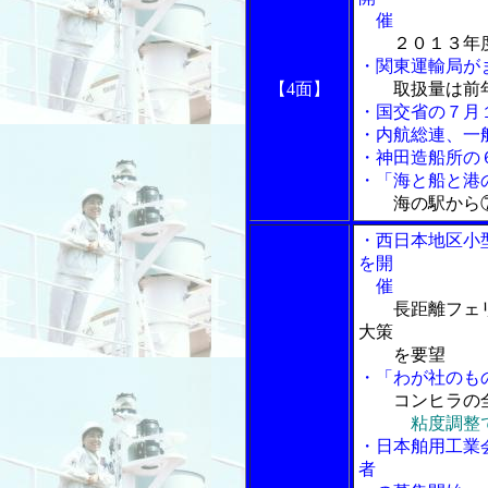
催
２０１３年
・関東運輸局が
【4面】
取扱量は前
・国交省の７月
・内航総連、一
・神田造船所の
・「海と船と港の
海の駅から
・西日本地区小
を開
催
長距離フェ
大策
を要望
・「わが社のも
コンヒラの
粘度調整
・日本舶用工業
者