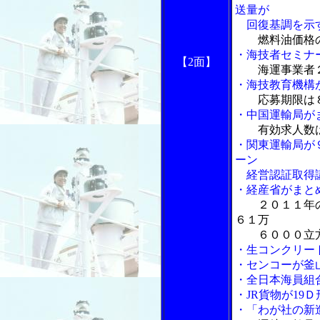
送量が
回復基調を示
燃料油価格
・海技者セミナ
【2面】
海運事業者
・海技教育機構
応募期限は
・中国運輸局が
有効求人数
・関東運輸局が
ーン
経営認証取得
・経産省がまと
２０１１年
６１万
６０００立方
・生コンクリー
・センコーが釜
・全日本海員組
・JR貨物が19
・「わが社の新