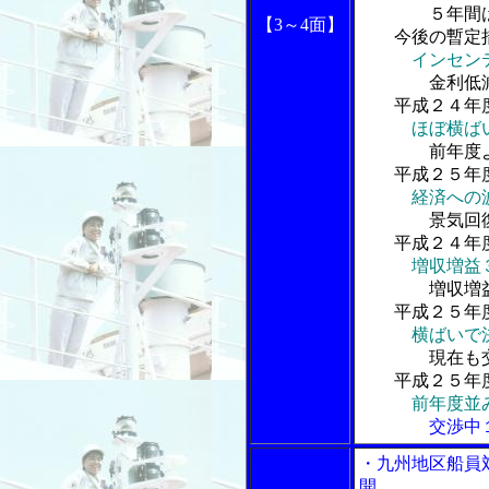
５年間は合
【3
～4面】
今後の暫定措
インセン
金利低減策
平成２４年度
ほぼ横ば
前年度より
平成２５年度
経済への
景気回復の
平成２４年度
増収増益
増収増益の
平成２５年度
横ばいで
現在も交渉
平成２５年度
前年度並
交渉中１５
・九州地区船員
開