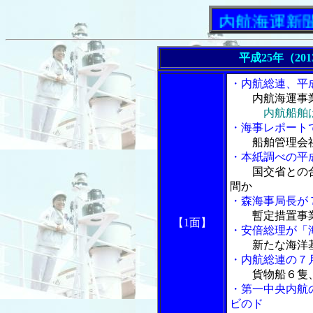
「内航海運新聞」ニ
平成25年（20
・内航総連、平
内航海運事
内航船舶
・海事レポート
船舶管理会社
・本紙調べの平
国交省との
間か
・森海事局長が
暫定措置事
【1面】
・安倍総理が「
新たな海洋
・内航総連の７
貨物船６隻
・第一中央内航
ビのド