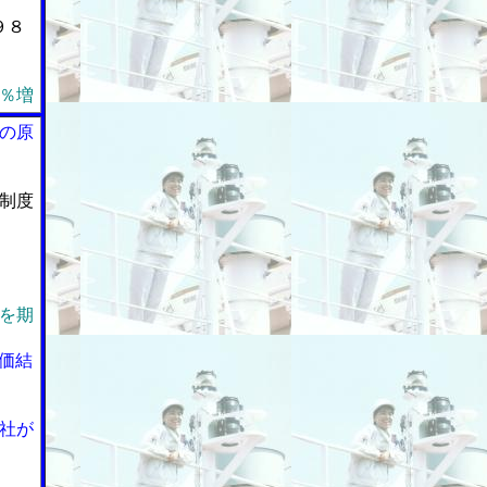
９８
％増
の原
制度
を期
価結
社が