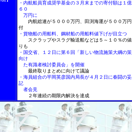
・内航船員育成奨学基金の３月末までの寄付額は１億
６０
万円に
内航総連が５０００万円、田渕海運が５００万円
付
・貨物船の用船料、鋼材船の用船料値下げが目立つ
スクラップやスラグ輸送船などは５～１０％の値
りも
・国交省、１２日に第６回「新しい物流施策大綱の策
向け
た有識者検討委員会」を開催
最終取りまとめに向けて議論
・海員組合の平岡英彦国内局長が４月２日に春闘の妥
記
者会見
２年連続の期限内解決を達成