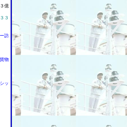
３億
３３
ー訪
貨物
シッ