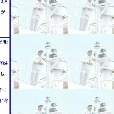
３月
」が
が船
開催
用技
月２
に寄