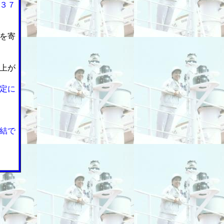
３７
を寄
上が
定に
結で