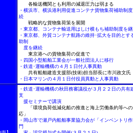
各輸送機関とも利用の減退圧力は弱まる
・横浜市、横浜港利用促進コンテナ貨物集荷補助制度
続
戦略的な貨物集荷策を展開
・東京都、コンテナ輸送用はしけ横もち補助制度を継
・東京都、外貿コンテナ航路の維持･拡大を目的とす
助制
度を継続
東京港への貨物集荷の促進で
・四国小型船舶工業会が一般社団法人に移行
・鉄道･運輸機構の４月１日付人事異動
共有船舶建造支援部(技術)担当部長に市川政文氏
・日本マリンの４月１日付役員異動と人事異動
・鉄道･運輸機構の秋田務審議役が３月２２日の共有
支
援セミナーで講演
「環境負荷低減化船の推進と海上労働条約等への
応」
・岡山市で瀬戸内船舶事業協力会が「インベントリ作
門
3面】
家」認定授与式を開催(３月２１日)