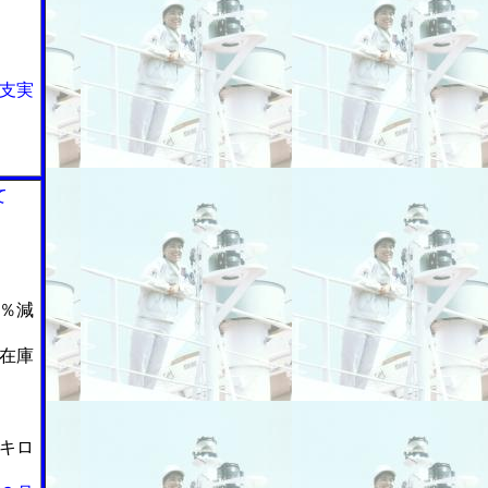
支実
て
％減
在庫
キロ