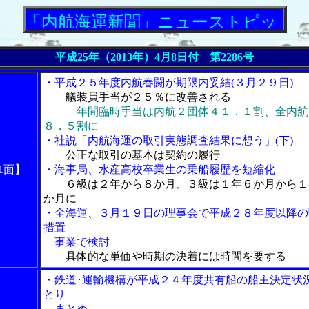
内航海運新聞」ニューストピックス
平成25年（2013年）4月8日付 第2286号
・平成２５年度内航春闘が期限内妥結(３月２９日)
艤装員手当が２５％に改善される
年間臨時手当は内航２団体４１．１割、全内航
８．５割に
・社説「内航海運の取引実態調査結果に想う」(下)
公正な取引の基本は契約の履行
1面】
・海事局、水産高校卒業生の乗船履歴を短縮化
６級は２年から８か月、３級は１年６か月から１
か月に
・全海運、３月１９日の理事会で平成２８年度以降の
措置
事業で検討
具体的な単価や時期の決着には時間を要する
・鉄道･運輸機構が平成２４年度共有船の船主決定状
とり
まとめ