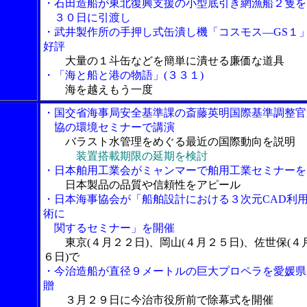
・石田造船が東北復興支援の小型底引き網漁船２隻を
３０日に引渡し
・武井製作所の手押し式缶潰し機「コスモス―GS１
好評
大量の１斗缶などを簡単に潰せる廉価な道具
・「海と船と港の物語」(３３１)
海を越えもう一度
・国交省海事局安全基準課の斎藤英明国際基準調整官
協の環境セミナーで講演
バラスト水管理をめぐる最近の国際動向を説明
装置搭載期限の延期を検討
・日本舶用工業会がミャンマーで舶用工業セミナーを
日本製品の品質や信頼性をアピール
・日本海事協会が「船舶設計における３次元CAD利
術に
関するセミナー」を開催
東京(４月２２日)、岡山(４月２５日)、佐世保(４
６日)で
・今治造船が直径９メートルの巨大プロペラを愛媛県
贈
３月２９日に今治市役所前で除幕式を開催