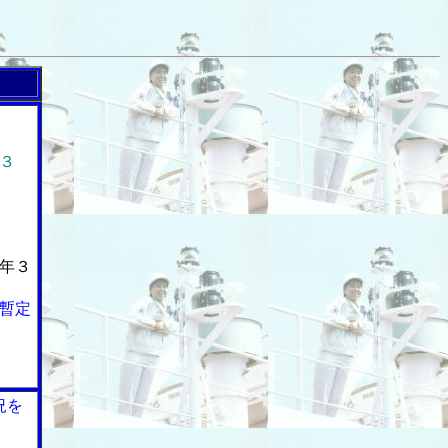
３
年３
暫定
況を