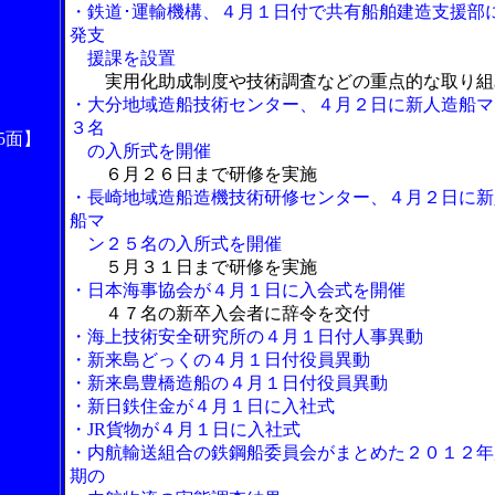
・鉄道･運輸機構、４月１日付で共有船舶建造支援部
発支
援課を設置
実用化助成制度や技術調査などの重点的な取り組
・大分地域造船技術センター、４月２日に新人造船マ
３名
5面】
の入所式を開催
６月２６日まで研修を実施
・長崎地域造船造機技術研修センター、４月２日に新
船マ
ン２５名の入所式を開催
５月３１日まで研修を実施
・日本海事協会が４月１日に入会式を開催
４７名の新卒入会者に辞令を交付
・海上技術安全研究所の４月１日付人事異動
・新来島どっくの４月１日付役員異動
・新来島豊橋造船の４月１日付役員異動
・新日鉄住金が４月１日に入社式
・JR貨物が４月１日に入社式
・内航輸送組合の鉄鋼船委員会がまとめた２０１２年
期の