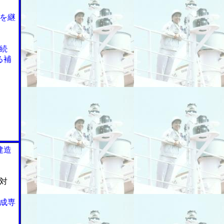
を継
続
る補
建造
対
成専