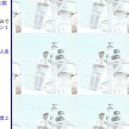
に開
みで
ン１
人造
度上