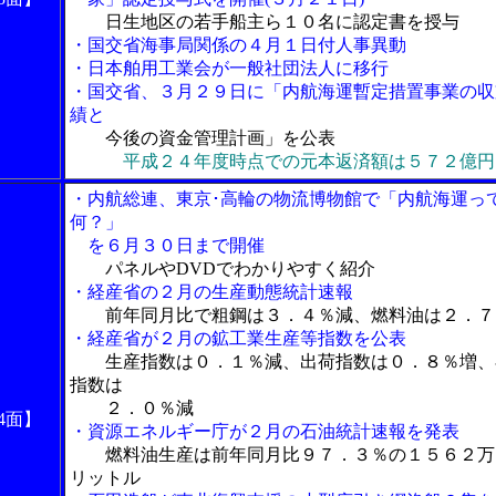
日生地区の若手船主ら１０名に認定書を授与
・国交省海事局関係の４月１日付人事異動
・日本舶用工業会が一般社団法人に移行
・国交省、３月２９日に「内航海運暫定措置事業の収
績と
今後の資金管理計画」を公表
平成２４年度時点での元本返済額は５７２億円
・内航総連、東京･高輪の物流博物館で「内航海運っ
何？」
を６月３０日まで開催
パネルやDVDでわかりやすく紹介
・経産省の２月の生産動態統計速報
前年同月比で粗鋼は３．４％減、燃料油は２．７
・経産省が２月の鉱工業生産等指数を公表
生産指数は０．１％減、出荷指数は０．８％増、
指数は
２．０％減
4面】
・資源エネルギー庁が２月の石油統計速報を発表
燃料油生産は前年同月比９７．３％の１５６２万
リットル