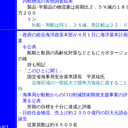
内航物流の実態調査結果
製品･半製品の物流量は前期比２．５％減の１８
万２００
トン
社船・用船は同１．２％減、受託船は２２．０
・政府の総合海洋政策本部が４月１日に海洋基本計画
案
を公表
船舶と船員の高齢化対策などともにカボタージュ
の維
持も明記
・「このひとに聞く」
国交省海事局安全基準課長 平原祐氏
沿海区域の一部拡大で競争力強化に資すること
待
・海事局が船舶からのCO2削減技術開発支援事業の評
果を公表
所期の目標を十分に達成と評価
・日鉄住金物流、売上げ約２３００億円の巨大元請会
誕生
従業員数は約６５００名
6面】