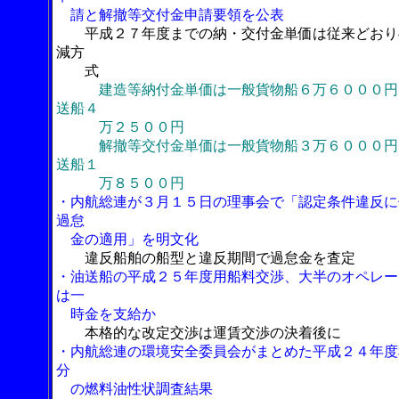
請と解撤等交付金申請要領を公表
平成２７年度までの納・交付金単価は従来どおり
減方
式
建造等納付金単価は一般貨物船６万６０００円
送船４
万２５００円
解撤等交付金単価は一般貨物船３万６０００円
送船１
万８５００円
・内航総連が３月１５日の理事会で「認定条件違反に
過怠
金の適用」を明文化
違反船舶の船型と違反期間で過怠金を査定
・油送船の平成２５年度用船料交渉、大半のオペレー
は一
時金を支給か
本格的な改定交渉は運賃交渉の決着後に
・内航総連の環境安全委員会がまとめた平成２４年度
分
の燃料油性状調査結果