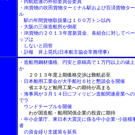
・内航総連の外部委員会委員
・JR貨物の吹田貨物ターミナル駅および百済貨物タ
ル
駅の年間貨物取扱量は１００万トン以内
・大阪の三保造船所が倒産
・JR貨物の２０１３年度新賃金、各組合に対してベ
ップは
しないと回答
・訃報 井上晃氏(日本船主協会常務理事)
・造船用鋼材価格、円安と原稿高で１万円以上の値上
か
２０１３年度上期価格交渉は難航必至
・日本舶用工業会が大手船社６社と懇談会を開催
省エネなど舶用工業への期待が高まる
・海事局が３月１４日にフィリピン造船関連産業への
でラ
ウンドテーブルを開催
わが国造船・舶用関係企業の投資に期待
・中小企業庁、東日本大震災に係る中小企業･小規模
者
の資金繰り支援策を延長