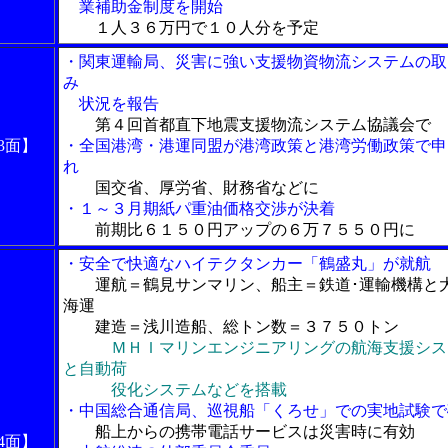
業補助金制度を開始
１人３６万円で１０人分を予定
・関東運輸局、災害に強い支援物資物流システムの取
み
状況を報告
第４回首都直下地震支援物流システム協議会で
3面】
・全国港湾・港運同盟が港湾政策と港湾労働政策で申
れ
国交省、厚労省、財務省などに
・１～３月期紙パ重油価格交渉が決着
前期比６１５０円アップの６万７５５０円に
・安全で快適なハイテクタンカー「鶴盛丸」が就航
運航＝鶴見サンマリン、船主＝鉄道･運輸機構と
海運
建造＝浅川造船、総トン数＝３７５０トン
ＭＨＩマリンエンジニアリングの航海支援シス
と自動荷
役化システムなどを搭載
・中国総合通信局、巡視船「くろせ」での実地試験で
船上からの携帯電話サービスは災害時に有効
4面】