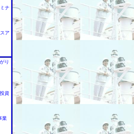
ーミナ
ースア
がり
投資
事業