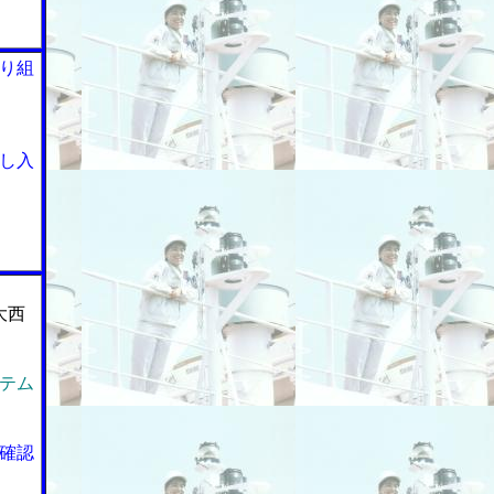
り組
し入
大西
テム
確認