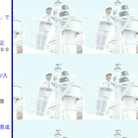
」で
正
００
が入
倍
育成