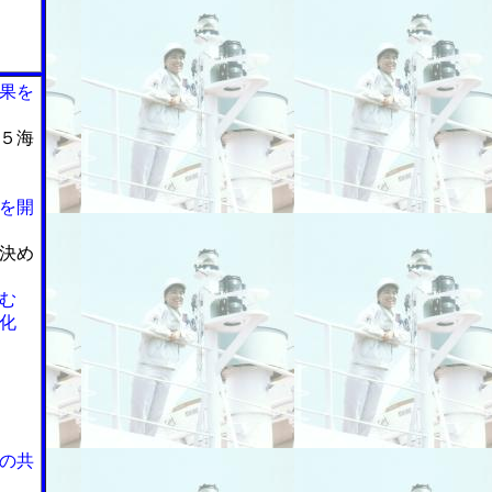
果を
５海
を開
決め
む
化
の共