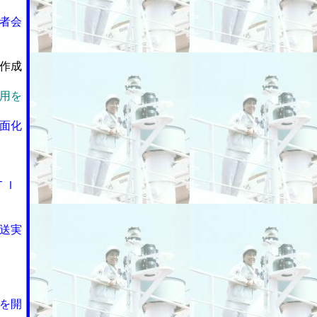
者会
作成
用を
面化
ＴＩ
送実
を開