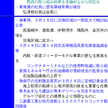
既存の取り組み効果を見極めながら対応を
・東海運の社長に壁谷康雄常務が就任
弘津裕社長は会長に
・海事局、３月１８日に沿海区域の一部拡大で検討結
公表
尻屋崎沖、鹿島灘、伊勢湾沖、飛島沖、金沢沖の
域を
沿海区域に拡大へ
・３月１８日に第１４回京浜港物流高度化推進協議会
催
内航・鉄道フィーダーモデル事業の更なる推進を
る
コンテナターミナルなどの使用料低減に取り組
・資源エネルギー庁が石油価格や需給状況の監視を強
石油製品価格の上昇で
・海保庁の北村隆志長官が３月１９日に定例記者会見
海上犯罪の取締りと海洋環境の保全も重要な任務
・青木あすなろ建設が青木マリーンを完全子会社化
グループ会社との連携をより強固なものに
・三菱重工業が伯方造船と１０００ＴＥＵコンテナ船
同開発