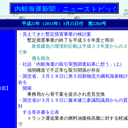
航海運新聞」ニューストピックス
平成25年（2013年）3月25日付 第2284号
・見えてきた暫定措置事業の検討案
暫定措置事業の終了を平成３６年度と明示
新規建造の環境対応船は平成３３年度からの３
で単
価を統合
・社説「内航海運の取引実態調査結果に想う」(上)
強弱構造で不正常な取引関係が存在
・国交省、３月１８日に第５回新物流大綱有識者検討
会を
1面】
開催
事務局から骨子案を提示され意見交換
・国交省が３月１９日に藤末健三参議院議員からの質
対
する答弁書を公表
トラック運送業者の燃料油価格高騰に対する軽減
で