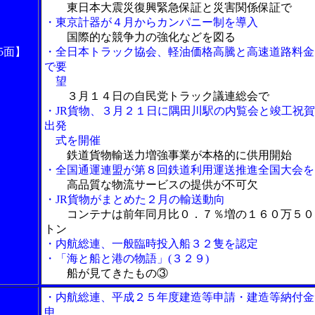
東日本大震災復興緊急保証と災害関係保証で
・東京計器が４月からカンパニー制を導入
国際的な競争力の強化などを図る
5面】
・全日本トラック協会、軽油価格高騰と高速道路料金
で要
望
３月１４日の自民党トラック議連総会で
・JR貨物、３月２１日に隅田川駅の内覧会と竣工祝
出発
式を開催
鉄道貨物輸送力増強事業が本格的に供用開始
・全国通運連盟が第８回鉄道利用運送推進全国大会を
高品質な物流サービスの提供が不可欠
・JR貨物がまとめた２月の輸送動向
コンテナは前年同月比０．７％増の１６０万５０
トン
・内航総連、一般臨時投入船３２隻を認定
・「海と船と港の物語」(３２９)
船が見てきたもの③
・内航総連、平成２５年度建造等申請・建造等納付金
申