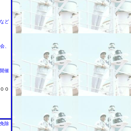
など
賀会、
開催
００
免除