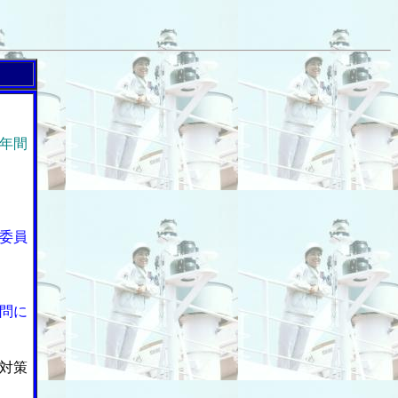
年間
委員
問に
対策