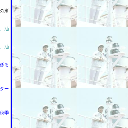
の漸
、油
、油
係る
ター
秋季