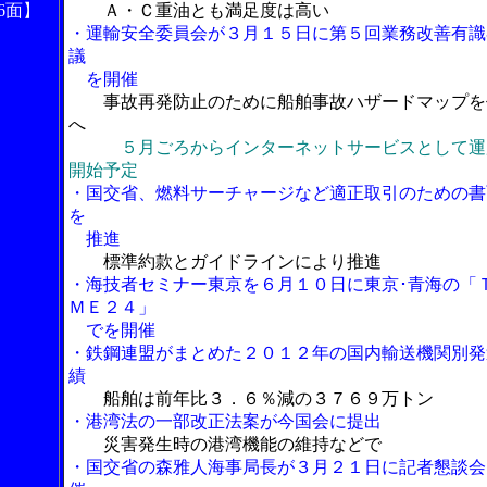
6面】
Ａ・Ｃ重油とも満足度は高い
・運輸安全委員会が３月１５日に第５回業務改善有識
議
を開催
事故再発防止のために船舶事故ハザードマップを
へ
５月ごろからインターネットサービスとして運
開始予定
・国交省、燃料サーチャージなど適正取引のための書
を
推進
標準約款とガイドラインにより推進
・海技者セミナー東京を６月１０日に東京･青海の「
ＭＥ２４」
でを開催
・鉄鋼連盟がまとめた２０１２年の国内輸送機関別発
績
船舶は前年比３．６％減の３７６９万トン
・港湾法の一部改正法案が今国会に提出
災害発生時の港湾機能の維持などで
・国交省の森雅人海事局長が３月２１日に記者懇談会