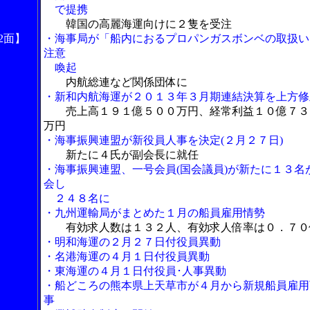
で提携
韓国の高麗海運向けに２隻を受注
2面】
・海事局が「船内におるプロパンガスボンベの取扱い
注意
喚起
内航総連など関係団体に
・新和内航海運が２０１３年３月期連結決算を上方修
売上高１９１億５００万円、経常利益１０億７３
万円
・海事振興連盟が新役員人事を決定(２月２７日)
新たに４氏が副会長に就任
・海事振興連盟、一号会員(国会議員)が新たに１３名
会し
２４８名に
・九州運輸局がまとめた１月の船員雇用情勢
有効求人数は１３２人、有効求人倍率は０．７０
・明和海運の２月２７日付役員異動
・名港海運の４月１日付役員異動
・東海運の４月１日付役員･人事異動
・船どころの熊本県上天草市が４月から新規船員雇用
事