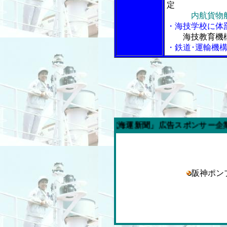
定
内航貨物船
・海技学校に体
海技教育機構
・鉄道･運輸機構
今週の「内航海運新聞」広告スポンサー企業
阪神ポ