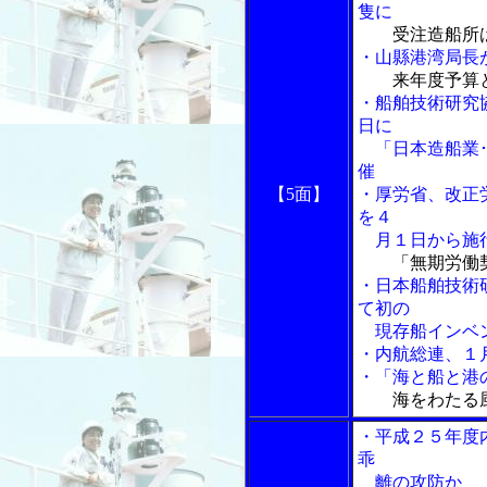
隻に
受注造船所
・山縣港湾局長
来年度予算
・船舶技術研究
日に
「日本造船業･
催
【5面】
・厚労省、改正
を４
月１日から施
「無期労働
・日本船舶技術
て初の
現存船インベン
・内航総連、１
・「海と船と港の
海をわたる
・平成２５年度
乖
離の攻防か