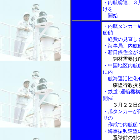
・内航総連、３
けを
開始
・内航タンカー
船舶
経費の見直し
・海事局、内航
・新日鉄住金が
鋼材需要は
・中国地区内航
に内
航海運活性化
森隆行教授
・鉄道･運輸機
開催
３月２２日
・旭タンカーが
リの
作成で内航船
・海事振興連盟
選挙前の勢