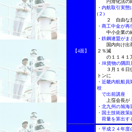
円滑化法の
・内航取引実態
(２)
２ 自由な
・商工中金が再
中小企業の
・鉄鋼連盟がま
国内向け出
【4面】
２％減
の１１４１
・JR貨物の隅
３月１６日
トンに
・近畿内航船員
校
で出前講座
上窪会長が
・北九州の旭海
・国土技術政策
荷量を算出する
・平成２４年度