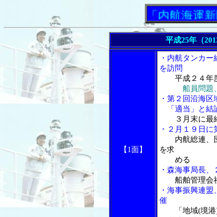
「内航海運新聞」
平成25年（20
・内航タンカー
を訪問
平成２４年
船員問題
・第２回沿海区
「適当」と結
３月末に最
・２月１９日に
内航総連、
【1面】
を求
める
・森海事局長、
船舶管理会
・海事振興連盟
催
「地域(境