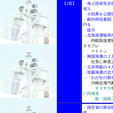
【2面】
・海上技術安全
省エ
ネ効果を公開
・船内荷役春闘
円を
提示
・北海道運輸局
内航取扱貨
００フレ
ートトン
・興国海運の２
社長に林英
・玉井商船の４
・加藤海運の北
・「わが社の新
川崎近海汽
ＲＯＲＯ
に内海造
船・因島工
・国交省の第4
総