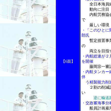
全日本海員
動向に注目
内航労務協会
で
厳しい環境
・「このひとに
郎氏
暫定措置事
の
両立を目指
・内航総連が２
【6面】
を開催
藤岡宗一審
・内航タンカー
伴
う精製能力削減
２割の削減
い
逆に輸送
・交政審海事分
船員計画雇