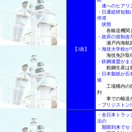
連へのヒアリ
・日通総研短観
停滞
状態
各輸送機関
・政府の規制改
瀬戸内海航
【3面】
・海技大学校が
海技免許取
・鉄鋼連盟がま
粗鋼生産は
・日本製紙が石
催
工場構内の
列
車での輸送が
・ブリジストン
・全日本トラッ
法の
期限到来でセ