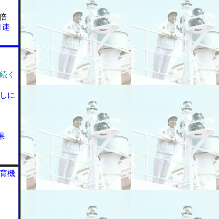
倍
月速
続く
しに
果
育機