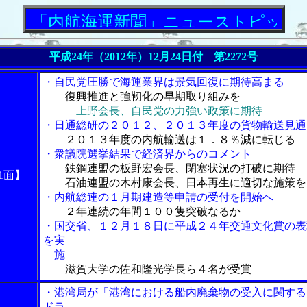
「内航海運新聞」ニューストピックス
平成24年（2012年）12月24日付 第2272号
・自民党圧勝で海運業界は景気回復に期待高まる
復興推進と強靭化の早期取り組みを
上野会長、自民党の力強い政策に期待
・日通総研の２０１２、２０１３年度の貨物輸送見通
２０１３年度の内航輸送は１．８％減に転じる
・衆議院選挙結果で経済界からのコメント
鉄鋼連盟の板野宏会長、閉塞状況の打破に期待
1面】
石油連盟の木村康会長、日本再生に適切な施策を
・内航総連の１月期建造等申請の受付を開始へ
２年連続の年間１００隻突破なるか
・国交省、１２月１８日に平成２４年交通文化賞の表
を実
施
滋賀大学の佐和隆光学長ら４名が受賞
・港湾局が「港湾における船内廃棄物の受入に関する
ドラ