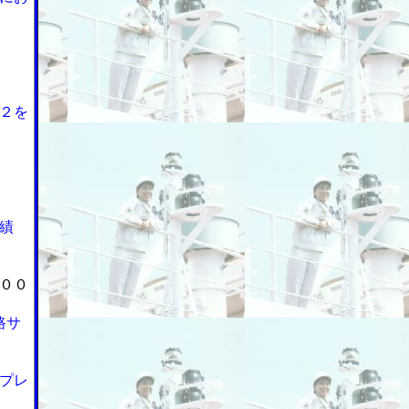
２を
績
００
路サ
プレ