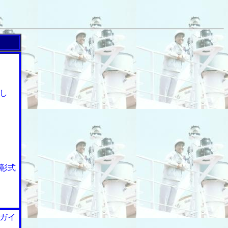
し
彰式
ガイ