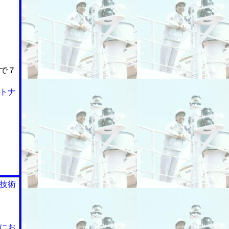
で７
トナ
技術
にお