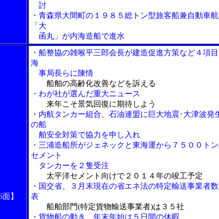
討
・青森県大間町の１９８５総トン型旅客船兼自動車航
「大
函丸」が内海造船で進水
・船整協の雑喉平三郎会長が建造促進方策など４項目
海
事局長らに陳情
船舶の高齢化改善などを訴える
・わが社が選んだ重大ニュース
来年こそ景気回復に期待しよう
・内航タンカー組合、石油連盟に巨大地震･大津波発
の船
舶安全対策で協力を申し入れ
・三浦造船所がジェネックと東海運から７５００トン
セメント
タンカーを２隻受注
太平洋セメント向けで２０１４年の竣工予定
・国交省、３月末現在の省エネ法の特定輸送事業者数
6面】
表
船舶部門(特定貨物輸送事業者)は３５社
・貨物船の動き、年末年始は５日間の休暇