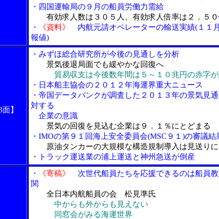
・四国運輸局の９月の船員労働力需給
有効求人数は３０５人、有効求人倍率は２．５０
・
《資料》
内航元請オペレーターの輸送実績(１１
報値)
・みずほ総合研究所が今後の見通しを分析
景気後退局面でも緩やかな回復へ
貿易収支は今後数年間は５～１０兆円の赤字が
・日本船主協会の２０１２年海運界重大ニュース
・帝国データバンクが調査した２０１３年の景気見通
対する
3面】
企業の意識
景気の回復を見込む企業は９．１％にとどまる
・IMOの第９１回海上安全委員会(MSC９１)の審議結
原油タンカーの大規模な構造規制導入は見送りに
・トラック運送業の浦上運送と神州急送が倒産
・
《寄稿》
次世代船員たちを応援できるのは船員教
関
全日本内航船員の会 松見準氏
中からも外からも見えない
同窓会がみる海運世界