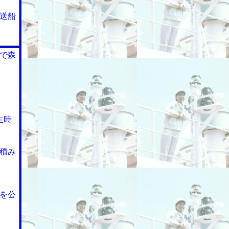
送船
で森
生時
積み
を公