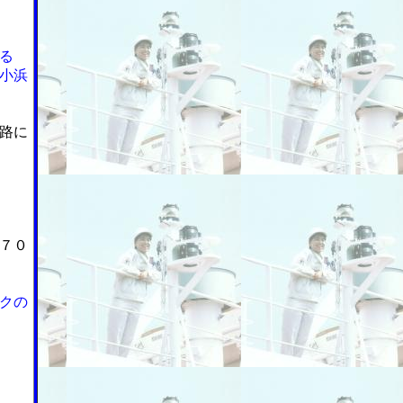
る
小浜
路に
７０
クの