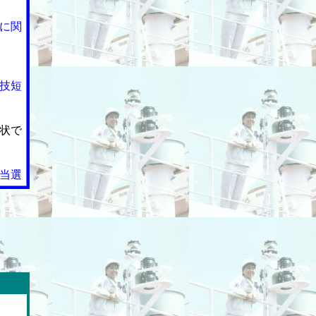
に関
技短
状で
当選