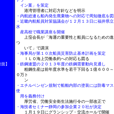
イン案」を策定
港湾管理者に対応方針などを明示
・内航総連も船内発生廃棄物への対応で周知徹底を図
・近畿内航船員対策協議会が１２月１３日に福井県立
水
産高校で職業講座を開催
上窪会長が「海運の重要性と船員になるための進
つ
いて」で講演
・海事局が第１０次船員災害防止基本計画を策定
ＩＬＯ海上労働条約への対応も図る
2
面】
・鉄鋼連盟の２０１３年度の鉄鋼需要動向見通し
粗鋼生産は前年度水準を若干下回る１億６００～
０万ト
ン
・エチルベンゼン規制で船舶内部の塗装には防毒マス
使
用を義務付け
厚労省、労働安全衛生法施行令の一部改正で
・海技者セミナー静岡の参加企業２０社が決定
１月１９日にグランシップ・交流ホールで開催