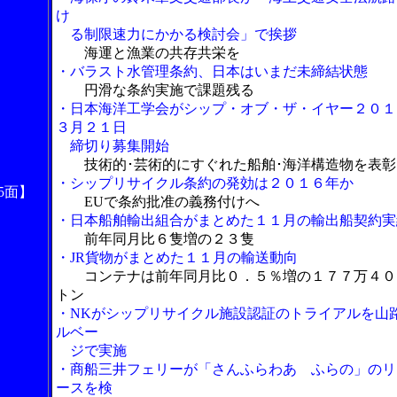
け
る制限速力にかかる検討会」で挨拶
海運と漁業の共存共栄を
・バラスト水管理条約、日本はいまだ未締結状態
円滑な条約実施で課題残る
・日本海洋工学会がシップ・オブ・ザ・イヤー２０１
３月２１日
締切り募集開始
技術的･芸術的にすぐれた船舶･海洋構造物を表彰
・シップリサイクル条約の発効は２０１６年か
5面】
EUで条約批准の義務付けへ
・日本船舶輸出組合がまとめた１１月の輸出船契約実
前年同月比６隻増の２３隻
・JR貨物がまとめた１１月の輸送動向
コンテナは前年同月比０．５％増の１７７万４０
トン
・NKがシップリサイクル施設認証のトライアルを山
ルベー
ジで実施
・商船三井フェリーが「さんふらわあ ふらの」のリ
ースを検