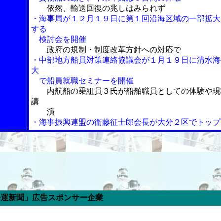
依然、輸送回復の兆しはみられず
・海事局が１２月１９日に第１回沿海区域の一部拡大
する
検討会を開催
政府の規制・制度改革方針への対応で
・中部地方船員対策連絡協議会が１月１９日に清水海
大
で船員就職セミナーを開催
内航船の乗組員３氏が船舶職員としての体験や現
講
演
・海事振興連盟の衛藤征士郎会長が大分２区でトップ
ポンサー企業