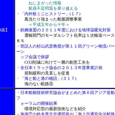
ねじまがった情報
船員不足問題を乗り越える
・「内外航ミニヒストリー」(１７)
風当たり強まった船腹調整事業
＝平成五年から十年＝
4面】
・鉄鋼連盟の２０１１年度における地球温暖化対策
運輸部門のモーダルシフト化率は１次輸送ベース
８％
・世話人の杉山武彦教授が第１１回グリーン物流パー
ーシ
ップ会議で挨拶
CO2削減に向けて一層の創意工夫を
・全日本トラック協会の２０１３年度事業計画
規制緩和の見直しを促進
・「海と船と港の物語」(３１７)
海のない航路⑤
・日本船舶技術研究協会がまとめた第６回アジア造船
フ
ォーラムの開催結果
環境対応型の最新技術などを紹介
・海保庁の鈴木章文交通部長が「海上交通安全法航路