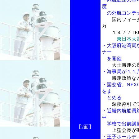
度
の外航コンテナ
国内フィー
万
１４７７TE
東日本大
・大阪府港湾局
ナー
を開催
大王海運の
・海事局が１１
海運政策な
・国交省、NE
をま
とめる
深夜割引で
・近畿内航船員
中
学校で出前講
【2
面】
上窪会長が
・王子ホールデ