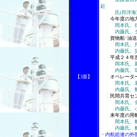
起
氏(邦洋海運
今年度の地方
岡本氏、
内藤氏、タン
貨物船･油送
岡本氏、
内藤氏、賃金
平成２４年度
岡本氏、
内藤氏、環境
【3面】
オペレーター
岡本氏、
内藤氏、船内
民間共育セン
岡本氏、
内藤氏、小型
来年度の用船
岡本氏、
内藤氏、船員
・内航総連の外