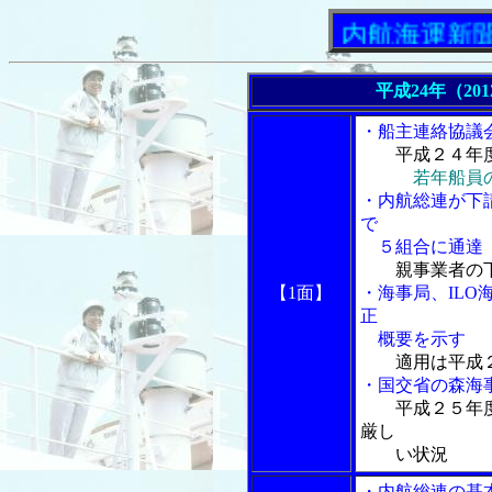
「内航海運新聞」ニュ
平成24年（20
・船主連絡協議
平成２４年
若年船員
・内航総連が下
で
５組合に通達
親事業者の
【1面】
・海事局、IL
正
概要を示す
適用は平成
・国交省の森海
平成２５年
厳し
い状況
・内航総連の基