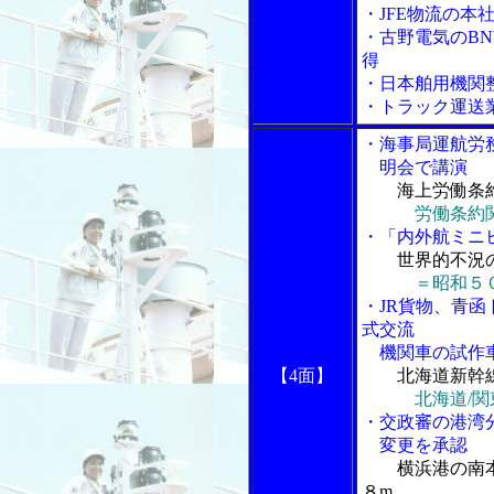
・JFE物流の本
・古野電気のBN
得
・日本舶用機関
・トラック運送
・海事局運航労
明会で講演
海上労働条
労働条約関
・「内外航ミニヒ
世界的不況
＝昭和５
・JR貨物、青
式交流
機関車の試作
【4面】
北海道新幹
北海道/
・交政審の港湾
変更を承認
横浜港の南
８m