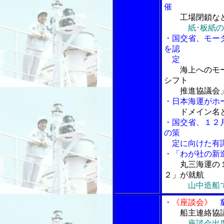
催
工場閉鎖な
紙･板紙
・国交省、モー
を認
定
海上へのモ
シフト
推進協議会」
・日本海運がホ
ドメイン名
・国交省、１２
の策
定に向けた有識
・「わが社の新
丸三海運の
２」が就航
山中造船
・
《座談会》
窮
船主連絡協
座談会出