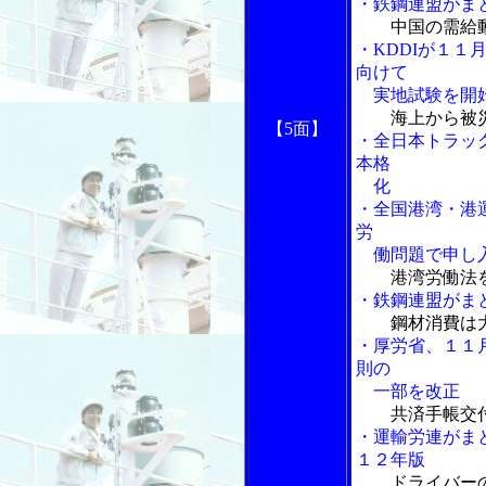
・鉄鋼連盟がま
中国の需給
・KDDIが１
向けて
実地試験を開
海上から被
【5面】
・全日本トラッ
本格
化
・全国港湾・港
労
働問題で申し
港湾労働法
・鉄鋼連盟がま
鋼材消費は
・厚労省、１１
則の
一部を改正
共済手帳交
・運輸労連がま
１２年版
ドライバーの