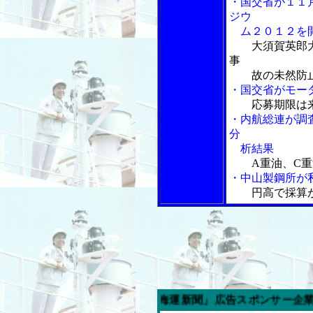
・国交省が１１
ジウ
ム２０１２を
大須賀英郎
事
故の未然防止
・国交省がモー
応募期限は
・内航総連が調
分
析結果
A重油、C重
・中山製鋼所が
円高で採算
今週の「内航海運新聞」広告スポンサー企業