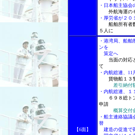
・日本船主協会
外航海運の
・厚労省が２０
船舶所有者
５人に
・港湾局、船舶
ンを
策定へ
当面の対応
て
・内航総連、1
貨物船１３
差引納付
・内航総連、１
６９８総ト
申請
概算交付
・船主連絡協議
替
【6面】
建造の促進で荷