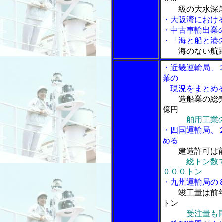
級の大水深岸
・大阪湾におけ
・中古車輸出業
・「海と船と港の
海のない航
・近畿運輸局、
業の
現況をまとめ
造船業の総
億円
舶用工業
・四国運輸局、
める
建造許可は
総トン数
０００トン
・九州運輸局の
竣工量は前
トン
受注量も