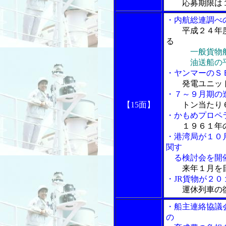
応募期限は
・内航総連調べ
平成２４年
る
一般貨物
油送船の平均
・ヤンマーのＳ
発電ユニッ
・７～９月期の
【15面】
トン当たり
・かもめプロペ
１９６１年
・港湾局が１０
関す
る検討会を開
来年１月を
・JR貨物が２
運休列車の
・船主連絡協議
の