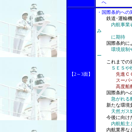
へ
・国際条約への
鉄道･運輸
内航事業
み
に期待
国際条約によ
環境規制
ー
これまでの規
ＳＥＳや
【2
～3面】
先進Ｃ
スーパーエ
高度船舶
国際条約への
急がれる
新たな環境負
天然ガス
今後に向けた
内航船主
内航業界など