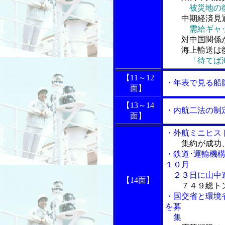
被災地の
中期経済見通
需給ギャ
対中国関係が
海上輸送は復
「待てば海
【11～12
・年表で見る船
面】
【13～14
・内航二法の制
面】
・外航ミニヒス
集約が成功
・鉄道･運輸機
１０月
２３日に山中
【14面】
７４９総ト
・国交省と環境
を募
集