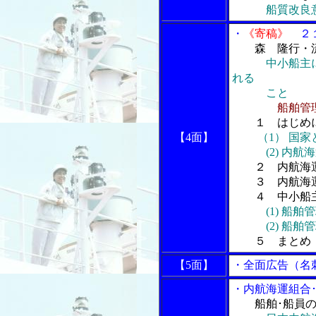
船質改良
・
《寄稿》
２１
森 隆行・
中小船主
れる
こと
船舶管
１ はじめ
【4面】
（1） 国
(2) 内航海
２ 内航海運
３ 内航海運
４ 中小船主
(1) 船
(2) 船舶管
５ まとめ
【5面】
・全面広告（名
・内航海運組合
船舶･船員