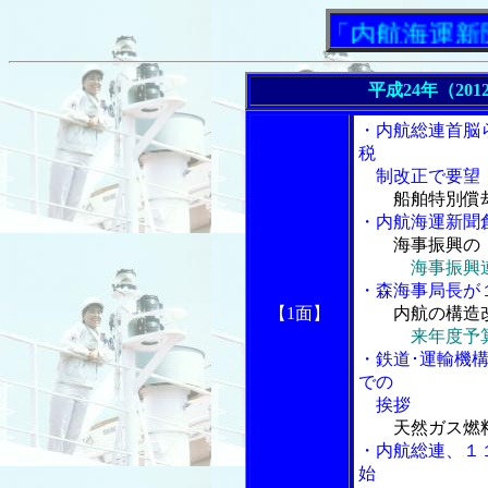
「内航海運新聞」ニ
平成24年（201
・内航総連首脳
税
制改正で要望
船舶特別償
・内航海運新聞
海事振興の
海事振興
・森海事局長が
【1面】
内航の構造
来年度予
・鉄道･運輸機
での
挨拶
天然ガス燃
・内航総連、１
始