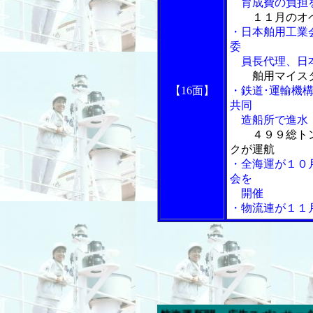
育成費の負担
１１月のオ
・日本舶用工業
委
員長代理、日本
舶用マイス
【16面】
・鉄道･運輸機
共同
造船所で進水
４９９総ト
クが運航
・全海運が１０
会を
開催
・物流連が１１