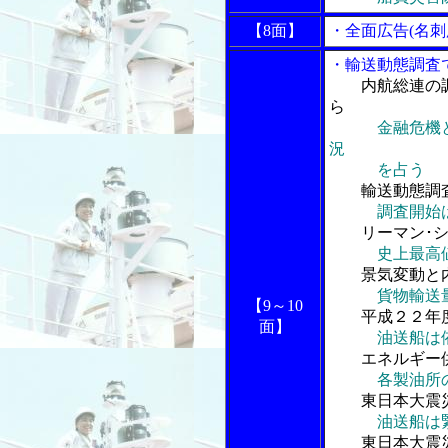
【8面】
・全面広告(名刺
・輸送動態調査
内航総連の
ら
金融危機
況
を占う
輸送動態調査
調査開始
リーマン･シ
史上最高
景気変動と内
貨物輸送
【9～10
平成２２年度
面】
油送船は
エネルギー供
各製油所
東日本大震災
油送船は
東日本大震災