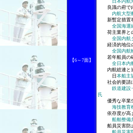
日本内航
良識の府で内
内航大型
新暫定措置事
全国海運
荷主業界との
全国内航
経済的地位の
全国内航
若年船員の確
【6～7面】
全日本内
内航総連と連
日
本船主
社会的要請に
鉄道建設
氏
優秀な卒業生
海技教育
依存度が高ま
船舶整備
船員災害防止
船員災害