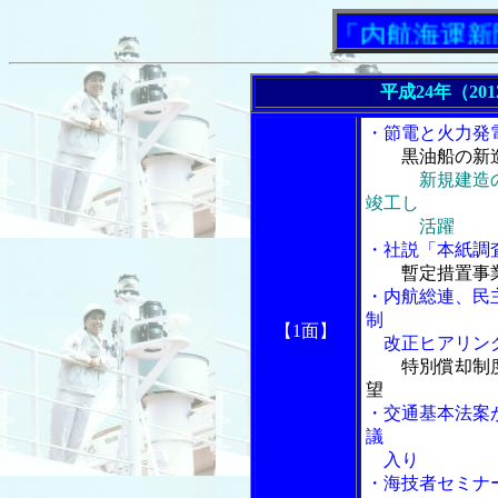
「内航海運新聞」ニ
平成24年（20
・節電と火力発
黒油船の新
新規建造
竣工し
活躍
・社説「本紙調
暫定措置事
・内航総連、民
制
【1面】
改正ヒアリング
特別償却制
望
・交通基本法案
議
入り
・海技者セミナ