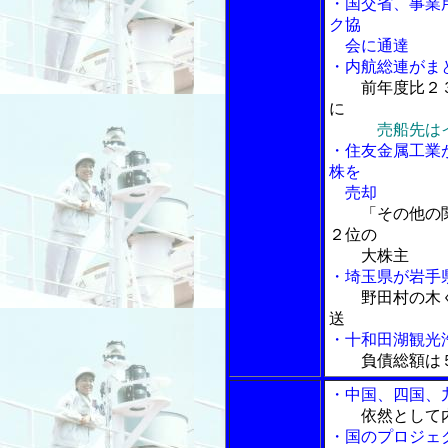
・国交省、事業
ク協
会に通達
・内航総連がま
前年度比２
に
売船先は
・住友金属工業
株を
売却
「その他の関
２位の
大株主
・埼玉県が岩手
野田村の木
送
・十和田湖観光
負債総額は
・中国、四国、
依然として
・国のプロジェ