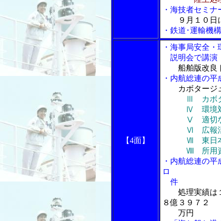
・海技者セミナ
９月１０日
・鉄道･運輸機構
・海事局安全・
説明会で講演
船舶版改良
・内航総連の平
カボタージ
Ⅲ カボ
Ⅳ 環境
Ⅴ 適切な税
Ⅵ 広報
【4面】
Ⅶ 東日本大
Ⅷ 所用資金
・内航総連の平
ロ
件
処理実績は
８億３９７２
万円