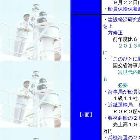
９月２２日
・船員保険保養
・建設経済研究
を上
方修正
前年度比６
２０１３
に
・「このひとに
国交省海事
次世代内
も
必要
・海事局が船員
１級１１社
・近畿運輸局、
ＲＯＲＯ船
【2面】
・栗林商船の２
売上高１０
万円
・兵機海運の２