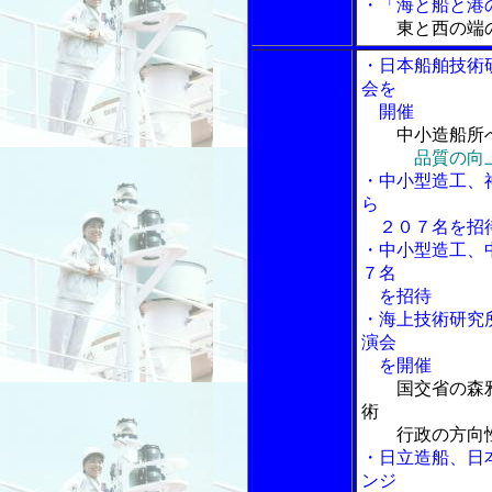
・「海と船と港の
東と西の端
・日本船舶技術
会を
開催
中小造船所
品質の向
・中小型造工、
ら
２０７名を招
・中小型造工、
７名
を招待
・海上技術研究
演会
を開催
国交省の森
術
行政の方向性
・日立造船、日
ンジ