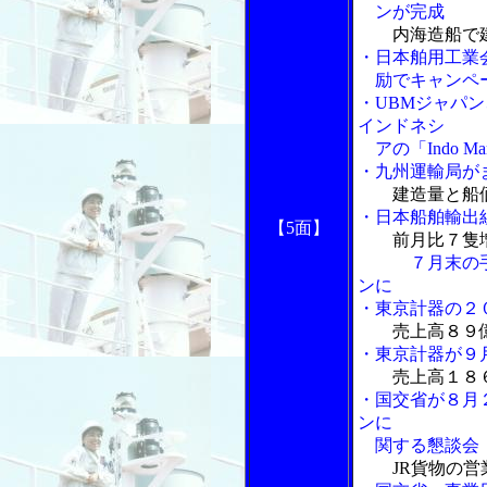
ンが完成
内海造船で
・日本舶用工業
励でキャンペ
・UBMジャパン
インドネシ
アの「Indo M
・九州運輸局が
建造量と船
・日本船舶輸出
【5面】
前月比７隻
７月末の手持
ンに
・東京計器の２
売上高８９
・東京計器が９
売上高１８
・国交省が８月
ンに
関する懇談会
JR貨物の