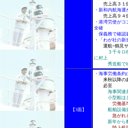
売上高３１
・新和内航海運
売上高９４
・港湾労使がコ
全確
保義務で確認
・「わが社の新
運航=鶴見
３千キロ
に村上
秀造船で
・海事労働条約(
来秋以降の
必至
海事関連
小型船ほど
労働基
【3面】
船舶設備
急がれ
新年から
陸上処