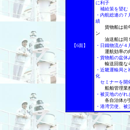
に利子
補給策を望む
・内航総連の７
績
貨物船は前
ン
油送船は同５
【6面】
・日鐵物流が４
運航効率の
・貨物船の盆休
輸送回復な
・近畿運輸局と
化
セミナーを開
船舶管理業
・被災地のがれ
各自治体が
・港湾労使、被