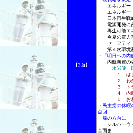
エネルギー
エネルギー・
日本再生戦略
電源開発に占
再生可能エネ
今夏の電力需
セーフティー
第４次環境基
・「明日への内
内航海運の
【3面】
永岩健一
１ は
２ わが国に
３ トラッ
４ 内航海
５ おわ
・民主党の休暇
点回
帰の方向に
シルバーウ
全面ま