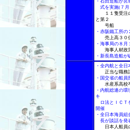
・石田造船が宮
式を実施(７月
１１隻受注
と第２
号船
・赤阪鐵工所の
売上高３０
・海事局の８月
海事人材政
・新長島造船が
・全内航と全日
正当な職務
・国交省の船員
水産系高校
・内航総連の環
キ
ロ法とＩＣＴを
開催
・全日本海員組
長が談話を発
日本人船員