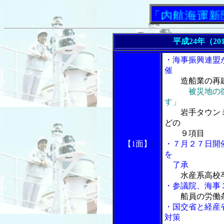
「内航海運新聞」ニ
平成24年（20
・海事振興連盟
催
造船業の再
被災地の
す」
岩手タウン
どの
９項目
【1面】
・７月２７日開
を
了承
水産系高校
・参議院、海事
船員の労働
・国交省と経産
対策