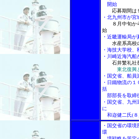
開始
応募期間は
・北九州市が宮
８月中旬か
始
・近畿運輸局が
水産系高校
・海技大学校、
・川崎近海汽船
石井繁礼社
東北復興
・国交省、船員
・日鐵物流の１
括
部部長を取締
・国交省、九州
に
和迩健二氏(８
・国交省の環境
環
境戦略を策定