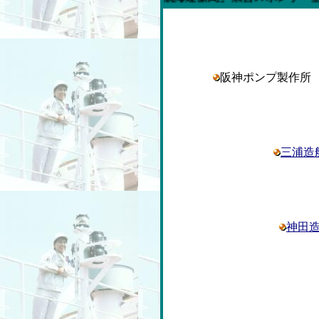
阪神ポンプ製作
三浦造
神田