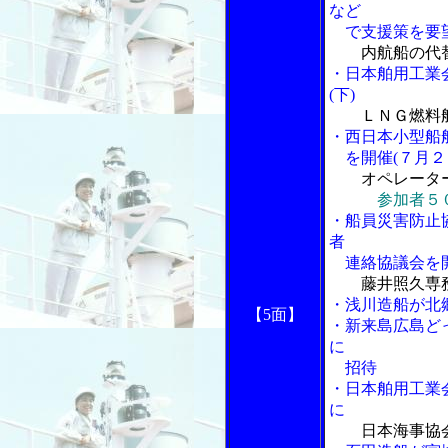
など
で支援策を要
内航船の代
・日本舶用工業
(下)
ＬＮＧ燃料
・西日本小型船
を開催(７月２
オペレータ
参加者５
・船員災害防止
者
連絡協議会を
藤井照久専
・浅川造船が北
【5面】
・新来島広島ど
に
招待
・日本舶用工業
に
日本海事協