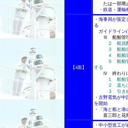
たは一部廃
・鉄道・運輸機
・海事局が策定
る
ガイドライン(
Ⅲ 船舶管
２ 船員
３ 船舶保守
４ 船舶運航
５ 船舶管理
【4面】
する
Ⅳ 終わり
１ 船舶
２ 直ちに取
３ 引き続き
・古野電気が中
を開始
・「海と船と港の
喜三郎と花
・中小型造工が