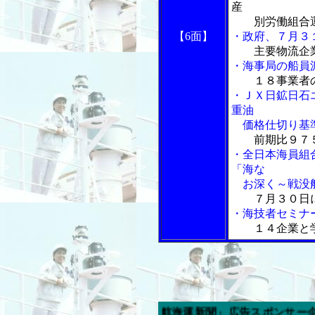
産
別労働組合運
【6面】
・政府、７月３
主要物流企
・海事局の船員
１８事業者
・ＪＸ日鉱日石
重油
価格仕切り基
前期比９７
・全日本海員組
「海な
お深く～戦没船
７月３０日
・海技者セミナ
１４企業と
今週の「内航海運新聞」広告スポンサー企業