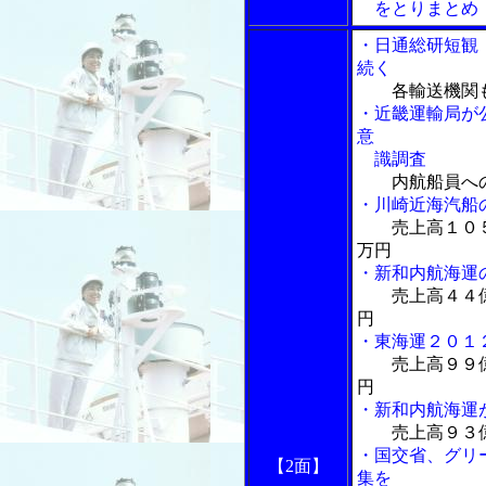
をとりまとめ
・日通総研短観
続く
各輸送機関
・近畿運輸局が
意
識調査
内航船員へ
・川崎近海汽船
売上高１０
万円
・新和内航海運
売上高４４
円
・東海運２０１
売上高９９
円
・新和内航海運
売上高９３
・国交省、グリ
【2面】
集を